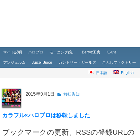
メインメニュー
メインコンテンツへ移動
サブコンテンツへ移動
サイト説明
ハロプロ
モーニング娘。
Berryz工房
℃-ute
アンジュルム
Juice=Juice
カントリー・ガールズ
こぶしファクトリー
日本語
English
2015年9月1日
移転告知
カラフル×ハロプロは移転しました
ブックマークの更新、RSSの登録URLの