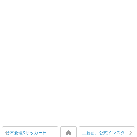
鈴木愛理&サッカー日本代表田中碧 真剣交際発覚!!
工藤遥、公式インスタ垢フォローをマネ垢を残し全削除の謎