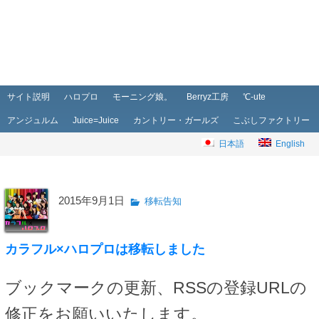
メインメニュー
メインコンテンツへ移動
サブコンテンツへ移動
サイト説明
ハロプロ
モーニング娘。
Berryz工房
℃-ute
アンジュルム
Juice=Juice
カントリー・ガールズ
こぶしファクトリー
日本語
English
2015年9月1日
移転告知
カラフル×ハロプロは移転しました
ブックマークの更新、RSSの登録URLの
修正をお願いいたします。