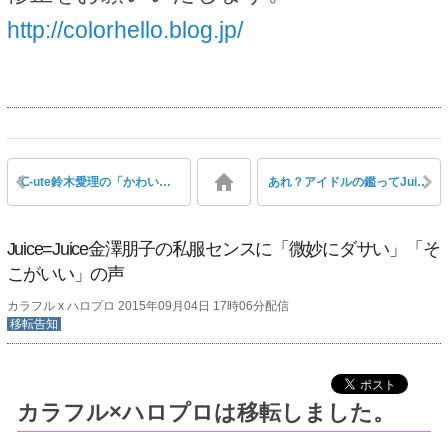
http://colorhello.blog.jp/
℃-ute鈴木愛理の「かわいこぶりっこ」アイドル力の健在ぶりが話題
あれ？アイドルの鑑ってJuice=Juice宮崎由加のことじゃね？
Juice=Juice金澤朋子の私服センスに「微妙にダサい」「そ
こがいい」の声
カラフル x ハロプロ 2015年09月04日 17時06分配信
移転告知
カラフル×ハロプロは移転しました。