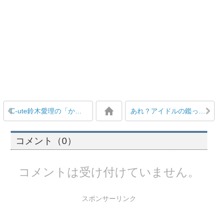
℃-ute鈴木愛理の「かわいこぶりっこ」アイドル力の健在ぶりが話題
あれ？アイドルの鑑ってJuice=Juice宮崎由加のことじゃね？
コメント（0）
コメントは受け付けていません。
スポンサーリンク