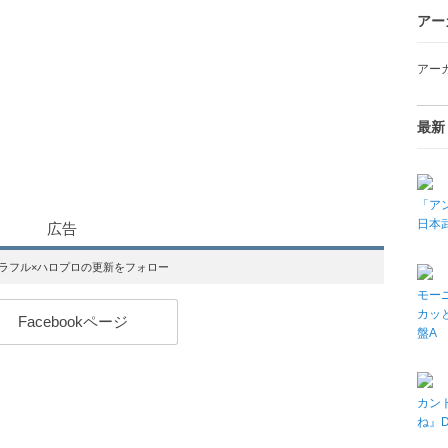
アー
アー
最新
「アン
日本武
広告
カラフル×ハロプロの更新をフォロー
モーニ
カッと
Facebookページ
盤A
カン
ね』