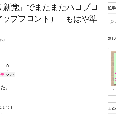
り新党』でまたまたハロプロ
記事
アップフロント） もはや準
検索
新し
分配信
0
した。
こ
たしても
まと
ト