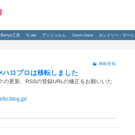
Berryz工房
℃-ute
アンジュルム
Juice=Juice
カントリー・ガール
移転告知
×ハロプロは移転しました
クの更新、RSSの登録URLの修正をお願いいた
ello.blog.jp/