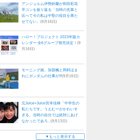
アンジュルム伊勢鈴蘭が和田彩花
卒コンを振り返る「当時の先輩と
比べて今の私は中堅の役目を果た
せてない」
(9月16日)
ハロー！プロジェクト 2023年版カ
レンダー 全6グループ発売決定！
(9
月16日)
モーニング娘。加賀楓と岡村ほま
れにガンダムの仕事が!!!
(9月16日)
元Juice=Juice宮本佳林「中学生の
私たちです。うえむーがかわいす
ぎる。当時の自分では絶対にあげ
なかったであろ...
(9月13日)
もっと表示する