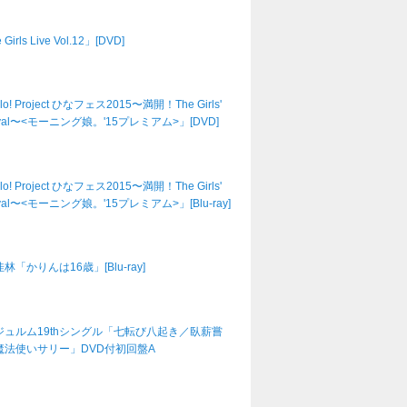
Girls Live Vol.12」[DVD]
lo! Project ひなフェス2015〜満開！The Girls'
tival〜<モーニング娘。'15プレミアム>」[DVD]
lo! Project ひなフェス2015〜満開！The Girls'
tival〜<モーニング娘。'15プレミアム>」[Blu-ray]
林「かりんは16歳」[Blu-ray]
ジュルム19thシングル「七転び八起き／臥薪嘗
魔法使いサリー」DVD付初回盤A