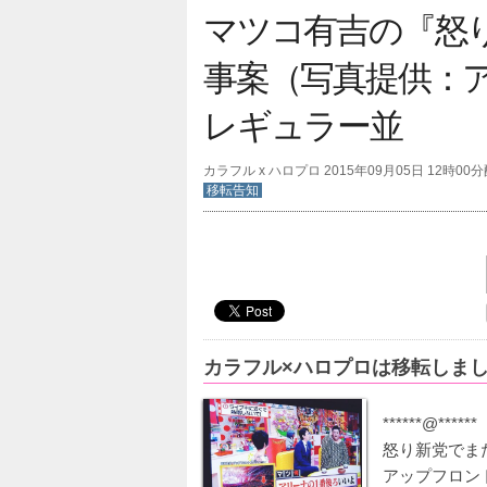
マツコ有吉の『怒
事案（写真提供：
レギュラー並
カラフル x ハロプロ 2015年09月05日 12時00
移転告知
カラフル×ハロプロは移転しま
******@******
怒り新党でま
アップフロン