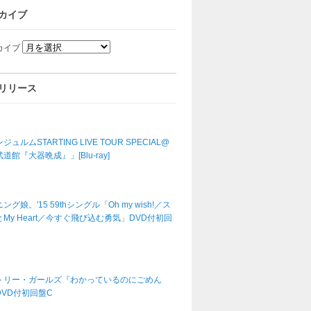
カイブ
カイブ
リリース
ジュルムSTARTING LIVE TOUR SPECIAL@
道館『大器晩成』」[Blu-ray]
ング娘。'15 59thシングル「Oh my wish!／ス
My Heart／今すぐ飛び込む勇気」DVD付初回
トリー・ガールズ『わかっているのにごめん
DVD付初回盤C