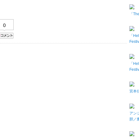
「The 
0
「Hel
Fes
「Hel
Fes
宮本佳
アン
胆／