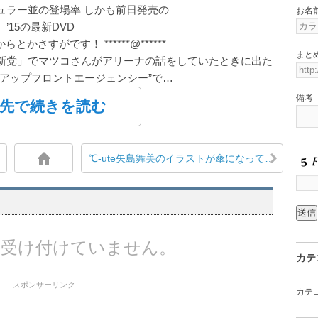
ュラー並の登場率 しかも前日発売の
お名
’15の最新DVD
からとかさすがです！ ******@******
まと
新党」でマツコさんがアリーナの話をしていたときに出た
アップフロントエージェンシー”で…
備考
先で続きを読む
℃-ute矢島舞美のイラストが傘になって商品化
受け付けていません。
カテ
スポンサーリンク
カテ