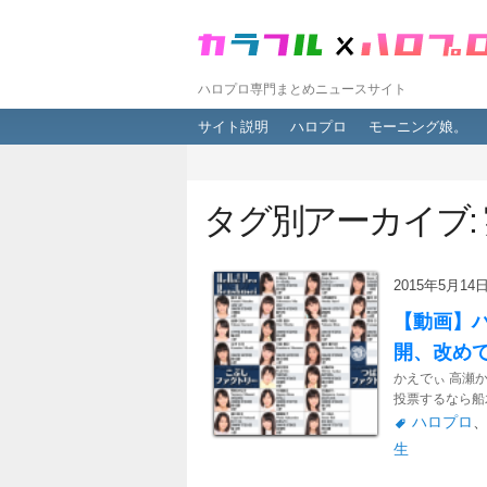
ハロプロ専門まとめニュースサイト
メインメニュー
メインコンテンツへ移動
サブコンテンツへ移動
サイト説明
ハロプロ
モーニング娘。
タグ別アーカイブ:
2015年5月14日 
【動画】
開、改め
かえでぃ 高瀬
投票するなら船木
ハロプロ
生