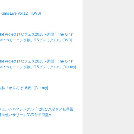
Girls Live Vol.12」[DVD]
lo! Project ひなフェス2015〜満開！The Girls'
tival〜<モーニング娘。'15プレミアム>」[DVD]
lo! Project ひなフェス2015〜満開！The Girls'
tival〜<モーニング娘。'15プレミアム>」[Blu-ray]
林「かりんは16歳」[Blu-ray]
ジュルム19thシングル「七転び八起き／臥薪嘗
魔法使いサリー」DVD付初回盤A