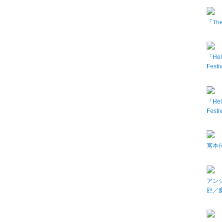
「The 
「Hel
Fes
「Hel
Fes
宮本佳
アン
胆／