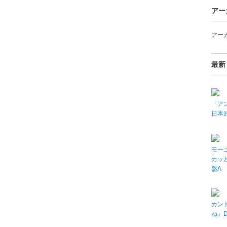
アー
アー
最新
「アン
日本武
モーニ
カッと
盤A
カン
ね』