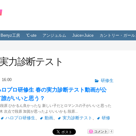
Berryz工房
℃-ute
アンジュルム
Juice=Juice
カントリー・ガール
実力診断テスト
16:00
研修生
ハロプロ研修生 春の実力診断テスト動画が公
て誰がいいと思う？
か段原 ひかるん良かったな 新しい子だとロマンスの子がいいと思った
 次点で段原 加賀が思ったよりいいかも 段原...
、
ハロプロ研修生
、
動画
、
実力診断テスト
、
研修
コメント
4