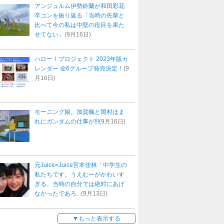
アンジュルム伊勢鈴蘭が和田彩花
卒コンを振り返る「当時の先輩と
比べて今の私は中堅の役目を果た
せてない」
(9月16日)
ハロー！プロジェクト 2023年版カ
レンダー 全6グループ発売決定！
(9
月16日)
モーニング娘。加賀楓と岡村ほま
れにガンダムの仕事が!!!
(9月16日)
元Juice=Juice宮本佳林「中学生の
私たちです。うえむーがかわいす
ぎる。当時の自分では絶対にあげ
なかったであろ...
(9月13日)
もっと表示する