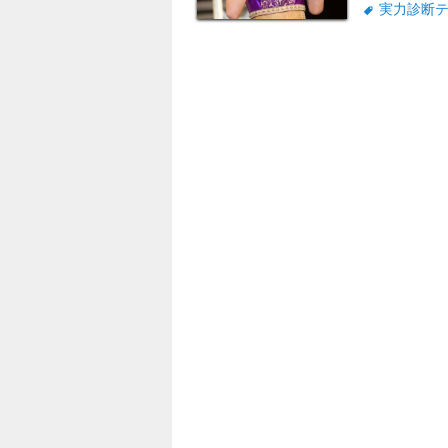
実力診断
このイベントは
式の恒例イベン
段原瑠々に決ま