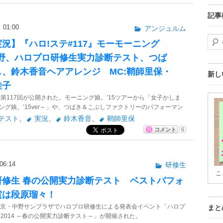
記事
01:00
アンジュルム
検索
況】『ハロ!ステ#117』モーモーニング
中野、ハロプロ研修生実力診断テスト、つば
、鈴木香音ヘアアレンジ MC:鞘師里保・
新し
佳子
の第117回が公開された。モーニング娘。’15ツアーから「女子かしま
ング娘。’­15ver～」や、つばき＆こぶしファクトリーのパフォーマン
診断テストのダイジェストなど。
テスト
、
実況
、
鈴木香音
、
鞘師里保
コメント
6
6:14
研修生
こ
研修生 春の公開実力診断テスト ベストパフォ
賞は段原瑠々！
東京・中野サンプラザでハロプロ研修生による発表会イベント「ハロプ
まと
会2014 ～春の公開実力診断テスト～」が開催された。