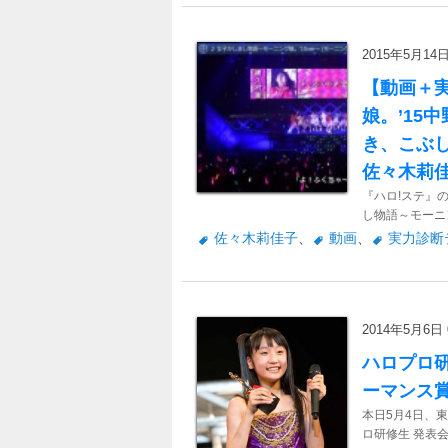
2015年5月14日 
【動画＋実
娘。’15
き、こぶし
佐々木莉
『ハロ!ステ』
し物語～モーニ
ス、研修生実力
佐々木莉佳子
、
動画
、
実力診断
2014年5月6日 0
ハロプロ
ーマンス
本日5月4日、
ロ研修生 発表