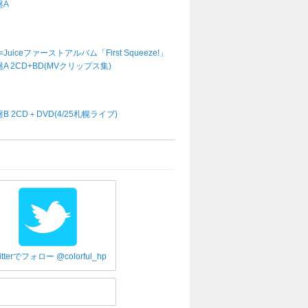
盤A
e=Juiceファーストアルバム「First Squeeze!」
A 2CD+BD(MVクリップス集)
B 2CD＋DVD(4/25札幌ライブ)
itterでフォロー @colorful_hp