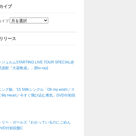
カイブ
カイブ
リリース
ジュルムSTARTING LIVE TOUR SPECIAL@
道館『大器晩成』」[Blu-ray]
ング娘。'15 59thシングル「Oh my wish!／ス
My Heart／今すぐ飛び込む勇気」DVD付初回
トリー・ガールズ『わかっているのにごめん
DVD付初回盤C