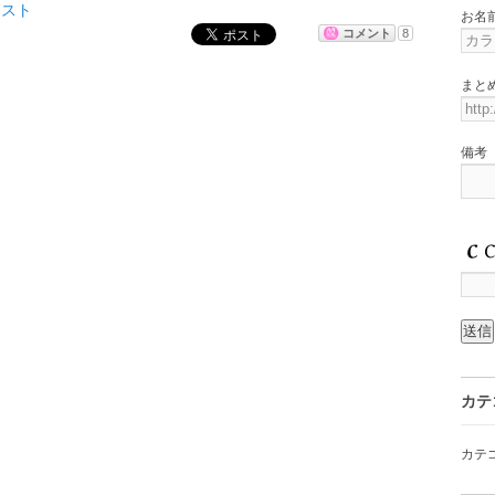
テスト
、ハロー！プロジェクトの研修生を対象に行われる実力診断テスト形
お名
ト。観客が選んだベストパフォーマンス賞は、240票以上を獲得した
コメント
8
った。
まと
備考
カテ
カテ