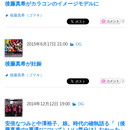
後藤真希がカラコンのイメージモデルに
後藤真希（ゴマキ）
コメント
0
2015年6月17日 21:00
OG
後藤真希が妊娠
後藤真希（ゴマキ）
コメント
2
2014年12月12日 19:00
OG
安倍なつみと中澤裕子、娘。時代の確執語る「（後
藤真希の“厚遇”について）いい気分はしなかった」