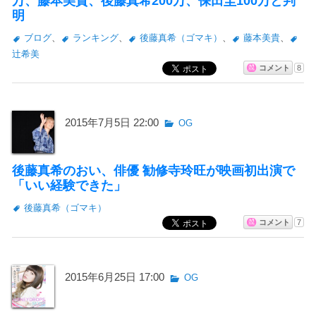
万、藤本美貴、後藤真希200万、保田圭100万と判
明
ブログ
、
ランキング
、
後藤真希（ゴマキ）
、
藤本美貴
、
辻希美
コメント
8
2015年7月5日 22:00
OG
後藤真希のおい、俳優 勧修寺玲旺が映画初出演で
「いい経験できた」
後藤真希（ゴマキ）
コメント
7
2015年6月25日 17:00
OG