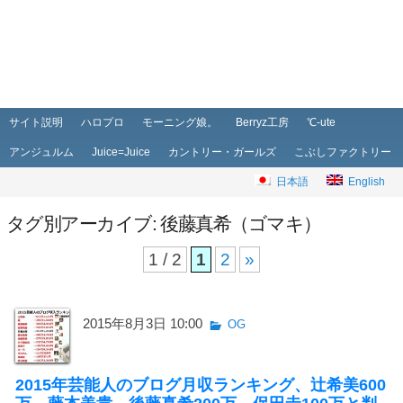
メインメニュー
メインコンテンツへ移動
サブコンテンツへ移動
サイト説明
ハロプロ
モーニング娘。
Berryz工房
℃-ute
アンジュルム
Juice=Juice
カントリー・ガールズ
こぶしファクトリー
日本語
English
タグ別アーカイブ:
後藤真希（ゴマキ）
1 / 2
1
2
»
2015年8月3日 10:00
OG
2015年芸能人のブログ月収ランキング、辻希美600