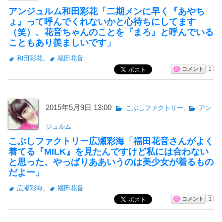
アンジュルム和田彩花「二期メンに早く『あやち
ょ』って呼んでくれないかと心待ちにしてます
（笑）、花音ちゃんのことを『まろ』と呼んでいる
こともあり羨ましいです」
和田彩花
、
福田花音
コメント
2
2015年5月9日 13:00
こぶしファクトリー
,
アン
ジュルム
こぶしファクトリー広瀬彩海「福田花音さんがよく
着てる『MILK』を見たんですけど私には合わない
と思った、やっぱりああいうのは美少女が着るもの
だよー」
広瀬彩海
、
福田花音
コメント
1