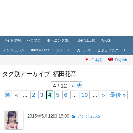
メインメニュー
メインコンテンツへ移動
サブコンテンツへ移動
サイト説明
ハロプロ
モーニング娘。
Berryz工房
℃-ute
アンジュルム
Juice=Juice
カントリー・ガールズ
こぶしファクトリー
日本語
English
タグ別アーカイブ:
福田花音
4 / 12
« 先
頭
«
...
2
3
4
5
6
...
10
...
»
最後 »
2015年5月12日 19:00
アンジュルム