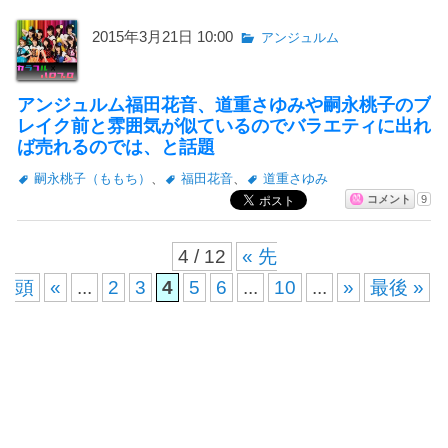
2015年3月21日 10:00
アンジュルム
アンジュルム福田花音、道重さゆみや嗣永桃子のブ
レイク前と雰囲気が似ているのでバラエティに出れ
ば売れるのでは、と話題
嗣永桃子（ももち）
、
福田花音
、
道重さゆみ
コメント
9
4 / 12
« 先
頭
«
...
2
3
4
5
6
...
10
...
»
最後 »