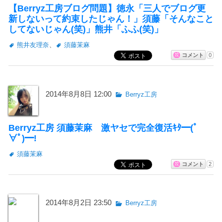
【Berryz工房ブログ問題】徳永「三人でブログ更
新しないって約束したじゃん！」須藤「そんなこと
してないじゃん(笑)」熊井「ふふ(笑)」
熊井友理奈
、
須藤茉麻
コメント
0
2014年8月8日 12:00
Berryz工房
Berryz工房 須藤茉麻 激ヤセで完全復活ｷﾀ━(ﾟ
∀ﾟ)━!
須藤茉麻
コメント
2
2014年8月2日 23:50
Berryz工房