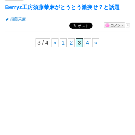
Berryz工房須藤茉麻がとうとう激痩せ？と話題
須藤茉麻
コメント
4
3 / 4
«
1
2
3
4
»