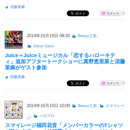
須藤茉麻
コメント
3
2014年10月19日 08:30
Berryz工房
,
Juice=Juice
Juice＝Juiceミュージカル「恋するハローキテ
ィ」追加アフタートークショーに真野恵里菜と須藤
茉麻がゲスト参加
須藤茉麻
コメント
3
2014年10月10日 10:00
Berryz工房
,
スマイレー
,
ハロプロ
ジ
スマイレージ福田花音「メンバーカラーのTシャツ