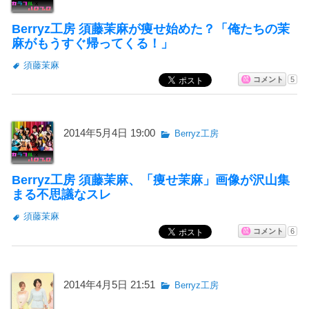
Berryz工房 須藤茉麻が痩せ始めた？「俺たちの茉
麻がもうすぐ帰ってくる！」
須藤茉麻
コメント
5
2014年5月4日 19:00
Berryz工房
Berryz工房 須藤茉麻、「痩せ茉麻」画像が沢山集
まる不思議なスレ
須藤茉麻
コメント
6
2014年4月5日 21:51
Berryz工房