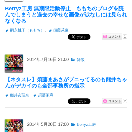
Berryz工房 無期限活動停止 ももちのブログを読
んでしまうと過去の幸せな画像が涙なしには見られ
なくなる
嗣永桃子（ももち）
、
須藤茉麻
コメント
1
2014年7月16日 21:00
雑談
【ネタスレ】須藤まあさがプニってるのも熊井ちゃ
んがデカイのも全部事務所の指示
熊井友理奈
、
須藤茉麻
コメント
2
2014年5月20日 17:00
Berryz工房