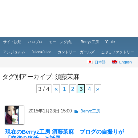
メインメニュー
メインコンテンツへ移動
サブコンテンツへ移動
サイト説明
ハロプロ
モーニング娘。
Berryz工房
℃-ute
アンジュルム
Juice=Juice
カントリー・ガールズ
こぶしファクトリー
日本語
English
タグ別アーカイブ:
須藤茉麻
3 / 4
«
1
2
3
4
»
2015年1月23日 15:00
Berryz工房
現在のBerryz工房 須藤茉麻 ブログの自撮りが