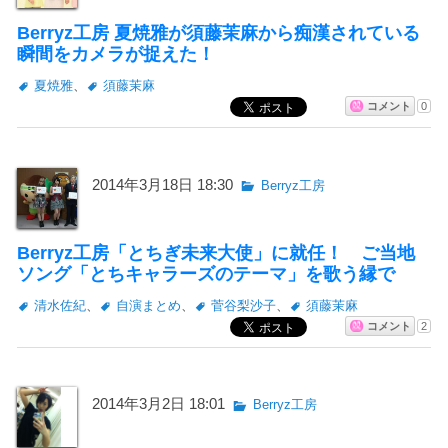
Berryz工房 夏焼雅が須藤茉麻から痴漢されている
瞬間をカメラが捉えた！
夏焼雅
、
須藤茉麻
コメント
0
2014年3月18日 18:30
Berryz工房
Berryz工房「とちぎ未来大使」に就任！ ご当地
ソング「とちキャラーズのテーマ」を歌う縁で
清水佐紀
、
自演まとめ
、
菅谷梨沙子
、
須藤茉麻
コメント
2
2014年3月2日 18:01
Berryz工房