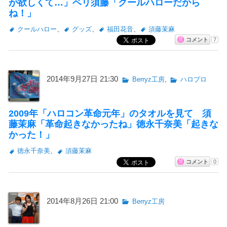
が欲しくて…」ベリ須藤「クールハローだから
ね！」
クールハロー
、
グッズ
、
福田花音
、
須藤茉麻
コメント
7
2014年9月27日 21:30
Berryz工房
,
ハロプロ
2009年「ハロコン革命元年」のタオルを見て 須
藤茉麻「革命起きなかったね」徳永千奈美「起きな
かった！」
徳永千奈美
、
須藤茉麻
コメント
0
2014年8月26日 21:00
Berryz工房