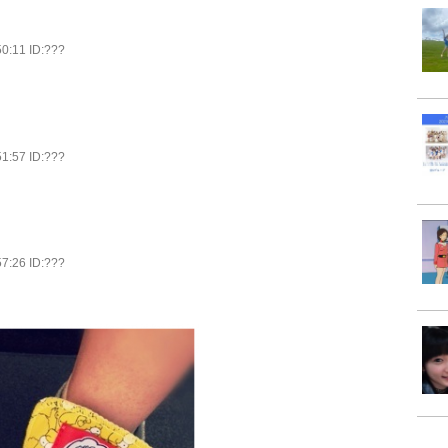
0:11 ID:???
1:57 ID:???
7:26 ID:???