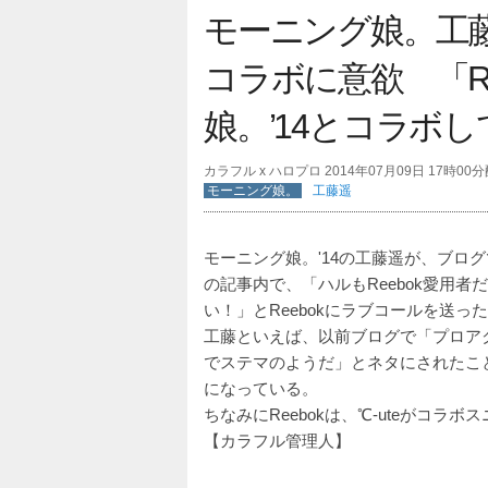
モーニング娘。工
コラボに意欲 「R
娘。’14とコラボ
カラフル x ハロプロ 2014年07月09日 17時00
モーニング娘。
工藤遥
モーニング娘。'14の工藤遥が、ブロ
の記事内で、「ハルもReebok愛用者
い！」とReebokにラブコールを送っ
工藤といえば、以前ブログで「プロア
でステマのようだ」とネタにされたこ
になっている。
ちなみにReebokは、℃-uteがコ
【カラフル管理人】