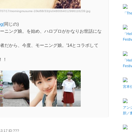
40707/17/morningmusume-10ki/68/33/j/o0480064012996116239.jpg
「The 
pg(
同じの)
はモーニング娘。を始め、ハロプロがかなりお世話にな
「Hel
Fes
愛用者だから、今度、モーニング娘。’14とコラボして
！！
「Hel
Fes
宮本佳
アン
胆／
3:17 ID:???