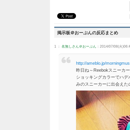
掲示板＠おーぷんの反応まとめ
1 ：
名無しさん＠おーぷん
：2014/07/08(火)06:4
http://ameblo.jp/morningmu
昨日ね～Reebokスニーカ
ショッキングカラーでハデ
みのスニーカーに出会えたのだ