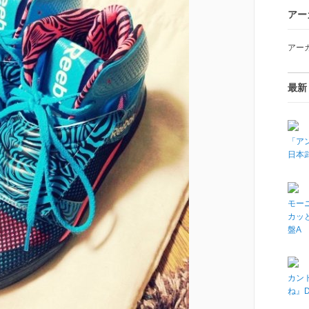
アー
アー
最新
「アン
日本武
モーニ
カッと
盤A
カン
ね』