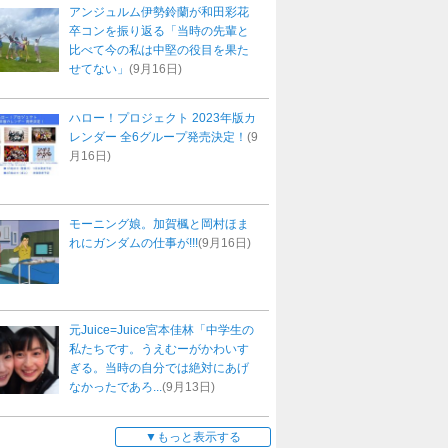
アンジュルム伊勢鈴蘭が和田彩花
卒コンを振り返る「当時の先輩と
比べて今の私は中堅の役目を果た
せてない」
(9月16日)
ハロー！プロジェクト 2023年版カ
レンダー 全6グループ発売決定！
(9
月16日)
モーニング娘。加賀楓と岡村ほま
れにガンダムの仕事が!!!
(9月16日)
元Juice=Juice宮本佳林「中学生の
私たちです。うえむーがかわいす
ぎる。当時の自分では絶対にあげ
なかったであろ...
(9月13日)
もっと表示する