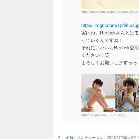
http://stat.ameba.jp/user_images/201
http://i.imgur.com/1prNLuc.j
実はね、Reebokさんと
っているんですね！
それに、ハルもReebok
ください！笑
よろしくお願いしますっっ
http://i.imgur.com/EEiDC5O.jpg
2 ：
名無しさん＠おーぷん
：2014/07/08(火)06:4