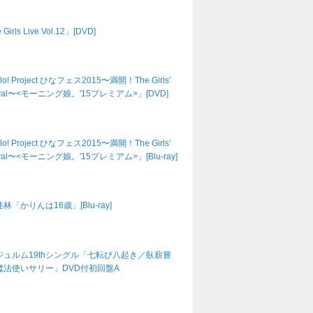
Girls Live Vol.12」[DVD]
lo! Project ひなフェス2015〜満開！The Girls'
tival〜<モーニング娘。'15プレミアム>」[DVD]
lo! Project ひなフェス2015〜満開！The Girls'
tival〜<モーニング娘。'15プレミアム>」[Blu-ray]
林「かりんは16歳」[Blu-ray]
ジュルム19thシングル「七転び八起き／臥薪嘗
魔法使いサリー」DVD付初回盤A