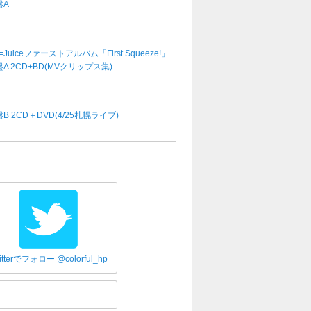
盤A
e=Juiceファーストアルバム「First Squeeze!」
A 2CD+BD(MVクリップス集)
B 2CD＋DVD(4/25札幌ライブ)
itterでフォロー @colorful_hp