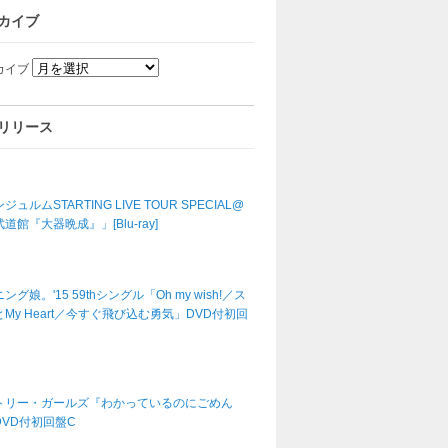
カイブ
カイブ
リリース
ジュルムSTARTING LIVE TOUR SPECIAL@
道館『大器晩成』」[Blu-ray]
ング娘。'15 59thシングル「Oh my wish!／ス
My Heart／今すぐ飛び込む勇気」DVD付初回
トリー・ガールズ『わかっているのにごめん
DVD付初回盤C