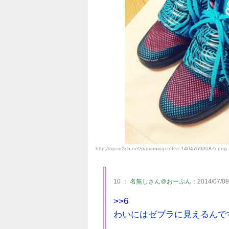
http://open2ch.net/p/morningcoffee-1404769308-6.png
10 ：
名無しさん＠おーぷん
：2014/07/08
>>6
わいにはゼブラに見えるんで