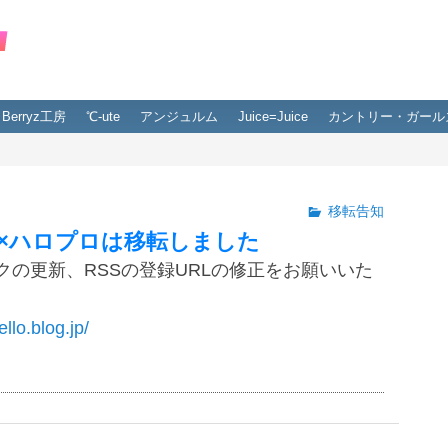
Berryz工房
℃-ute
アンジュルム
Juice=Juice
カントリー・ガール
移転告知
×ハロプロは移転しました
クの更新、RSSの登録URLの修正をお願いいた
ello.blog.jp/