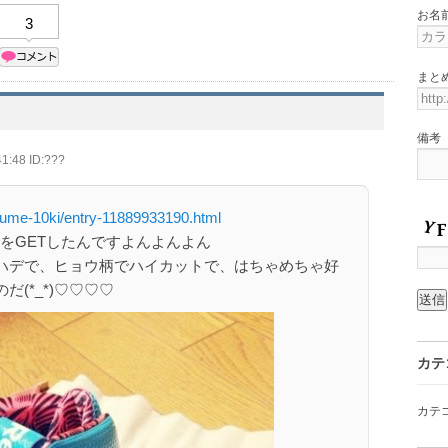
お名
3
まと
備考
1:48 ID:???
sume-10ki/entry-11889933190.html
ーをGETしたんですよんよんよん
ハデで、ヒョウ柄でハイカットで、はちゃめちゃ好
(*_*)♡♡♡♡
カテ
カテ