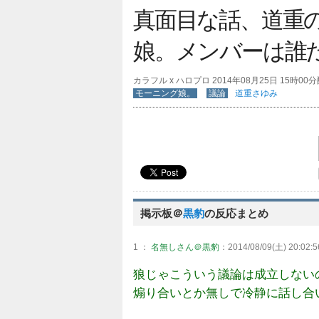
真面目な話、道重
娘。メンバーは誰
カラフル x ハロプロ 2014年08月25日 15時00
モーニング娘。
議論
道重さゆみ
掲示板＠
黒豹
の反応まとめ
1 ：
名無しさん＠黒豹
：2014/08/09(土) 20:02:5
狼じゃこういう議論は成立しない
煽り合いとか無しで冷静に話し合