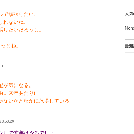
人気
ルで頑張りたい、
しれないね。
Non
張りたいだろうし。
きっとね。
最新
31
配が気になる。
由に来年あたりに
ゃないかと密かに危惧している。
23:53:20
なしで来年はやるでしょ