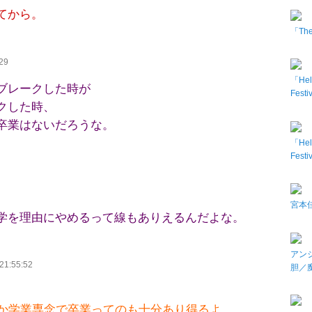
てから。
「The 
29
「Hel
ブレークした時が
Fes
クした時、
卒業はないだろうな。
「Hel
Fes
、
宮本佳
学を理由にやめるって線もありえるんだよな。
アン
21:55:52
胆／
か学業専念で卒業ってのも十分あり得るよ