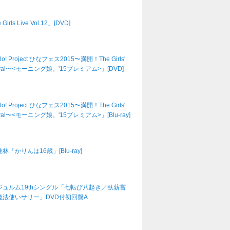
Girls Live Vol.12」[DVD]
lo! Project ひなフェス2015〜満開！The Girls'
tival〜<モーニング娘。'15プレミアム>」[DVD]
lo! Project ひなフェス2015〜満開！The Girls'
tival〜<モーニング娘。'15プレミアム>」[Blu-ray]
林「かりんは16歳」[Blu-ray]
ジュルム19thシングル「七転び八起き／臥薪嘗
魔法使いサリー」DVD付初回盤A