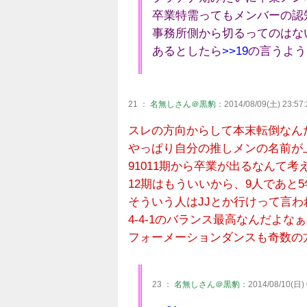
卒業特需ってもメンバーの認
事務所側から切るってのはな
あるとしたら
>>19
の言うよう
21 ：
名無しさん＠黒豹
：2014/08/09(土) 23:57:
スレの方向からして本末転倒なん
やっぱり自分の推しメンの名前が
91011期から卒業が出るなんて考
12期はもういいから、9人であと
そういう人はJJとか行けって言
4-4-1のバランス最高なんだよな
フォーメーションダンスも奇数の
23 ：
名無しさん＠黒豹
：2014/08/10(日) 