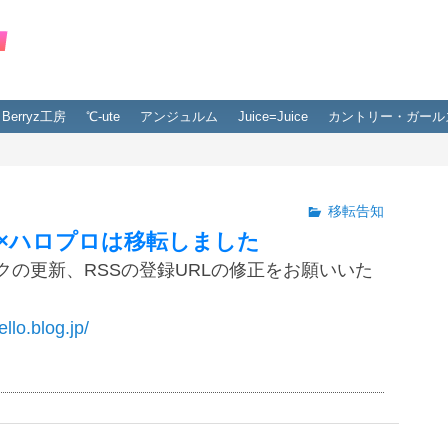
Berryz工房
℃-ute
アンジュルム
Juice=Juice
カントリー・ガール
移転告知
×ハロプロは移転しました
クの更新、RSSの登録URLの修正をお願いいた
ello.blog.jp/