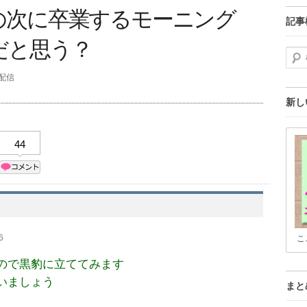
の次に卒業するモーニング
記事
だと思う？
検索
分配信
新し
44
6
こ
ので黒豹に立ててみます
いましょう
まと