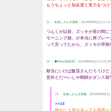
もうちょっと知名度と実力をつけ
11 ：
名無しさん＠黒豹
：2014/08/09(土) 21:12:
つんくが以前、ズッキが茶の間に
モーニング娘。が本当に再ブレー
って言ってたから、ズッキの早期
14 ：
◆KKey3jp6OQ
：2014/08/09(土) 21:23:24
順当にいけば飯窪さんだろうけど
意外とだーいしや鞘師がダンス留
15 ：
名無しさん＠黒豹
：2014/08/09(土) 
>>14
確かに人気があっても留学と