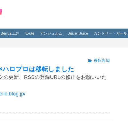
Berryz工房
℃-ute
アンジュルム
Juice=Juice
カントリー・ガール
移転告知
×ハロプロは移転しました
クの更新、RSSの登録URLの修正をお願いいた
ello.blog.jp/