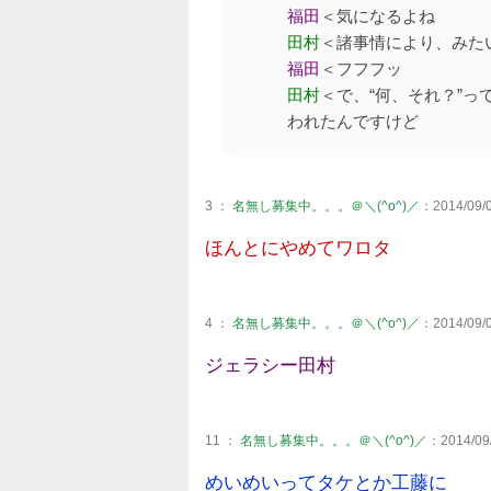
福田
＜気になるよね
田村
＜諸事情により、みた
福田
＜フフフッ
田村
＜で、“何、それ？”っ
われたんですけど
3 ：
名無し募集中。。。＠＼(^o^)／
：2014/09/0
ほんとにやめてワロタ
4 ：
名無し募集中。。。＠＼(^o^)／
：2014/09/0
ジェラシー田村
11 ：
名無し募集中。。。＠＼(^o^)／
：2014/09/
めいめいってタケとか工藤に