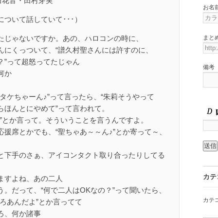
 福田花音・田村芽実
お名
ついて話していて･･･）
まと
たじゃないですか。あの、ハロコンの時に、
んにくっついて、“譜久村聖さんには許すのに、
？”って超怒ってたじゃん
備考
何か
タケちゃーん♪”って言ったら、“朱莉そうやって
らほんとにやめて”って言われて。
の”とか言って。そういうことを言うんですよ。
援席とかでも、“聖ちゃあ～～ん♪”とか寄って～、
と下手のさぁ、アイコンタクト取り合ったりしてる
カテ
ますよね、あの二人
う。だって、“何で二人はOKなの？”って聞いたら、
カテ
ろあんだよ”とか言ってて
ろ、何か諸事