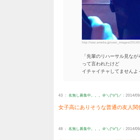
http://stat.ameba.jp/user_images/201
「先輩のリハーサル見なが
って言われたけど
イチャイチャしてませんよ～
43 ：
名無し募集中。。。＠＼(^o^)／
：2014/09/
女子高にありそうな普通の友人関
48 ：
名無し募集中。。。＠＼(^o^)／
：2014/09/