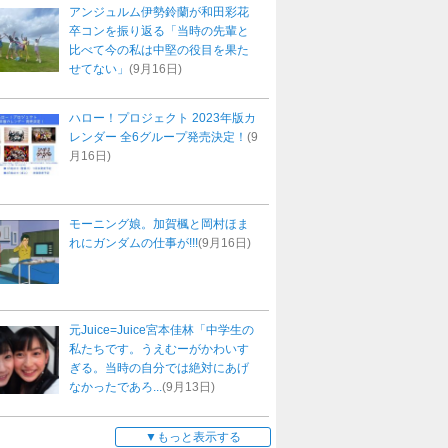
アンジュルム伊勢鈴蘭が和田彩花
卒コンを振り返る「当時の先輩と
比べて今の私は中堅の役目を果た
せてない」
(9月16日)
ハロー！プロジェクト 2023年版カ
レンダー 全6グループ発売決定！
(9
月16日)
モーニング娘。加賀楓と岡村ほま
れにガンダムの仕事が!!!
(9月16日)
元Juice=Juice宮本佳林「中学生の
私たちです。うえむーがかわいす
ぎる。当時の自分では絶対にあげ
なかったであろ...
(9月13日)
もっと表示する