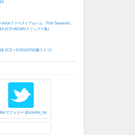
盤A
e=Juiceファーストアルバム「First Squeeze!」
A 2CD+BD(MVクリップス集)
B 2CD＋DVD(4/25札幌ライブ)
itterでフォロー @colorful_hp