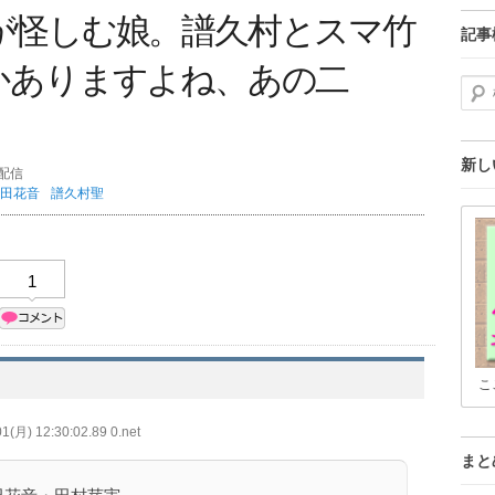
が怪しむ娘。譜久村とスマ竹
記事
かありますよね、あの二
検索
新し
分配信
田花音
譜久村聖
1
こ
1(月) 12:30:02.89 0.net
まと