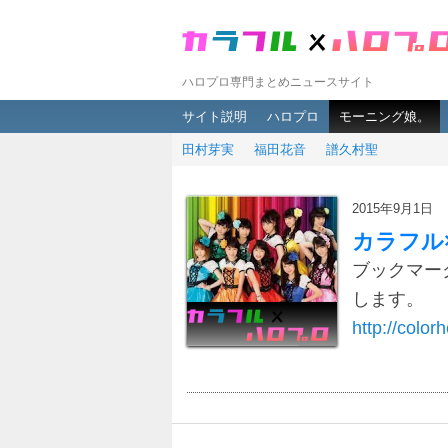
ハロプロ専門まとめニュースサイト
メインメニュー
メインコンテンツへ移動
サブコンテンツへ移動
サイト説明
ハロプロ
モーニング娘。
田村芽実
福田花音
譜久村聖
2015年9月1日
カラフル
ブックマー
します。
http://colorh