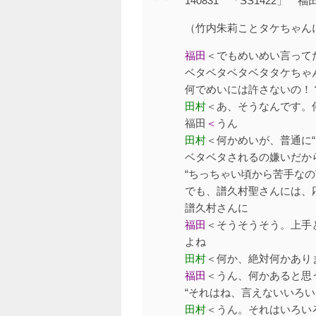
140831 「SS1422」
（竹内朱莉ことタケちゃんに
福田
＜でもめいめい言って
ベタベタベタベタタケちゃ
何でめいには許さないの！
田村
＜あ、そうなんです。
福田
＜
うん
田村
＜何かめいが、普通に“
ベタベタされるの嫌いだか
“ちっちゃい頃から苦手な
でも、譜久村聖さんには、応
譜久村さんに
福田
＜そうそうそう。上手
よね
田村
＜何か、絶対何かあり
福田
＜うん、何かあると思
“それはね、言えないいろい
田村
＜うん。それはいろい