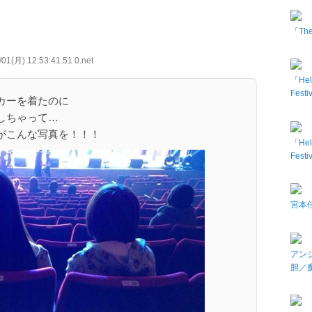
「The 
01(月) 12:53:41.51 0.net
「Hel
Fes
カーを着たのに
しちゃって…
がこんな写真を！！！
「Hel
Fes
宮本佳
アン
胆／