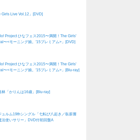
Girls Live Vol.12」[DVD]
lo! Project ひなフェス2015〜満開！The Girls'
tival〜<モーニング娘。'15プレミアム>」[DVD]
lo! Project ひなフェス2015〜満開！The Girls'
tival〜<モーニング娘。'15プレミアム>」[Blu-ray]
林「かりんは16歳」[Blu-ray]
ジュルム19thシングル「七転び八起き／臥薪嘗
魔法使いサリー」DVD付初回盤A