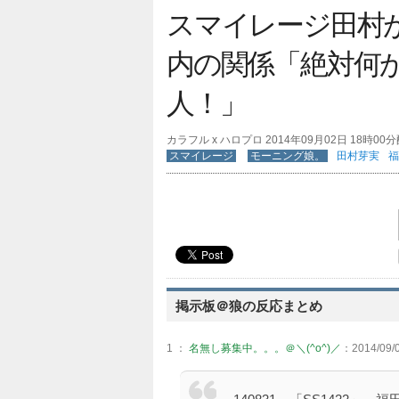
スマイレージ田村
内の関係「絶対何
人！」
カラフル x ハロプロ 2014年09月02日 18時00
スマイレージ
モーニング娘。
田村芽実
福
掲示板＠狼の反応まとめ
1 ：
名無し募集中。。。＠＼(^o^)／
：2014/09/0