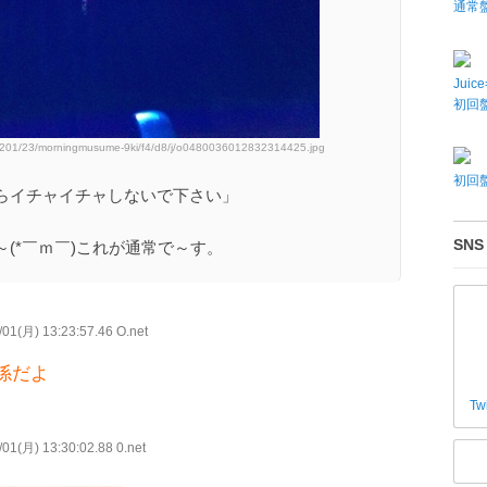
通常
Juic
初回盤
40201/23/morningmusume-9ki/f4/d8/j/o0480036012832314425.jpg
初回盤
らイチャイチャしないで下さい」
SNS
(*￣ｍ￣)これが通常で～す。
01(月) 13:23:57.46 O.net
係だよ
Tw
01(月) 13:30:02.88 0.net