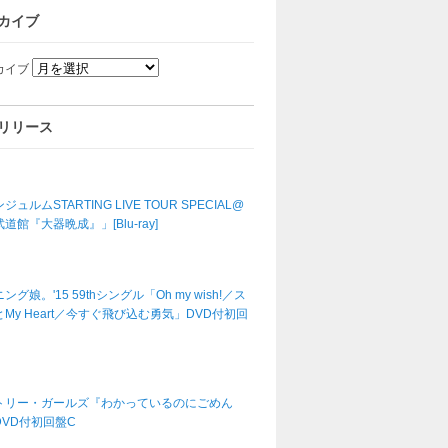
カイブ
カイブ
リリース
ジュルムSTARTING LIVE TOUR SPECIAL@
道館『大器晩成』」[Blu-ray]
ング娘。'15 59thシングル「Oh my wish!／ス
My Heart／今すぐ飛び込む勇気」DVD付初回
トリー・ガールズ『わかっているのにごめん
DVD付初回盤C