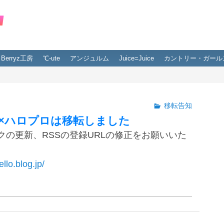
Berryz工房
℃-ute
アンジュルム
Juice=Juice
カントリー・ガール
移転告知
×ハロプロは移転しました
クの更新、RSSの登録URLの修正をお願いいた
ello.blog.jp/