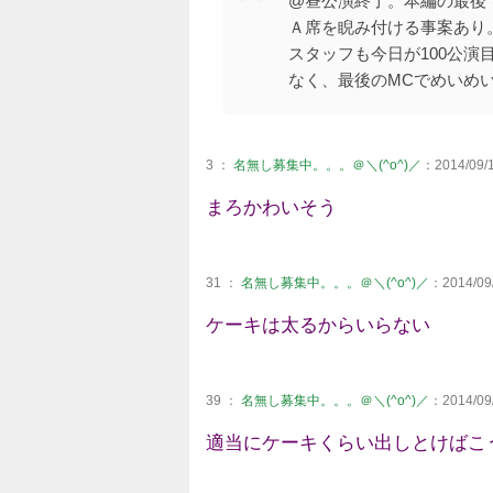
@昼公演終了。本編の最後
Ａ席を睨み付ける事案あり
スタッフも今日が100公
なく、最後のMCでめいめいが呟
3 ：
名無し募集中。。。＠＼(^o^)／
：2014/09/1
まろかわいそう
31 ：
名無し募集中。。。＠＼(^o^)／
：2014/09/
ケーキは太るからいらない
39 ：
名無し募集中。。。＠＼(^o^)／
：2014/09/
適当にケーキくらい出しとけばこ