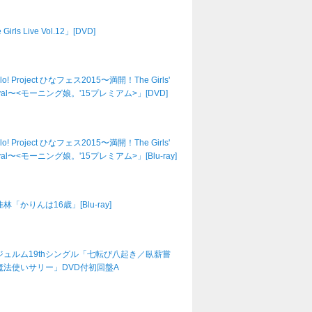
Girls Live Vol.12」[DVD]
lo! Project ひなフェス2015〜満開！The Girls'
tival〜<モーニング娘。'15プレミアム>」[DVD]
lo! Project ひなフェス2015〜満開！The Girls'
tival〜<モーニング娘。'15プレミアム>」[Blu-ray]
林「かりんは16歳」[Blu-ray]
ジュルム19thシングル「七転び八起き／臥薪嘗
魔法使いサリー」DVD付初回盤A