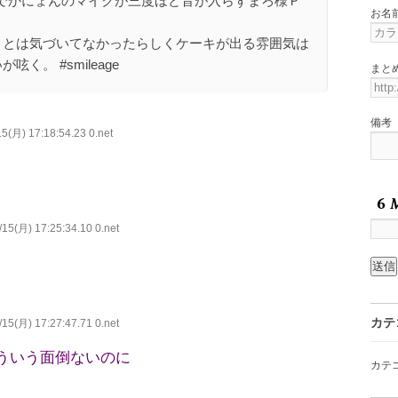
でかにょんのマイクが三度ほど音が入らずまろ様Ｐ
お名
。
演目とは気づいてなかったらしくケーキが出る雰囲気は
く。 #smileage
まと
備考
5(月) 17:18:54.23 0.net
15(月) 17:25:34.10 0.net
カテ
15(月) 17:27:47.71 0.net
ういう面倒ないのに
カテ