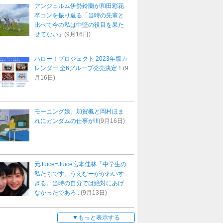
アンジュルム伊勢鈴蘭が和田彩花
卒コンを振り返る「当時の先輩と
比べて今の私は中堅の役目を果た
せてない」
(9月16日)
ハロー！プロジェクト 2023年版カ
レンダー 全6グループ発売決定！
(9
月16日)
モーニング娘。加賀楓と岡村ほま
れにガンダムの仕事が!!!
(9月16日)
元Juice=Juice宮本佳林「中学生の
私たちです。うえむーがかわいす
ぎる。当時の自分では絶対にあげ
なかったであろ...
(9月13日)
もっと表示する