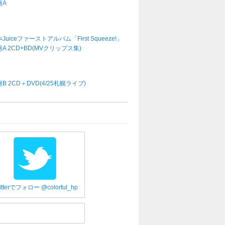
盤A
e=Juiceファーストアルバム「First Squeeze!」
A 2CD+BD(MVクリップス集)
B 2CD＋DVD(4/25札幌ライブ)
itterでフォロー @colorful_hp