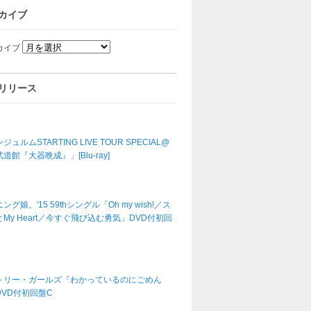
カイブ
カイブ
リリース
ジュルムSTARTING LIVE TOUR SPECIAL@
道館『大器晩成』」[Blu-ray]
ング娘。'15 59thシングル「Oh my wish!／ス
My Heart／今すぐ飛び込む勇気」DVD付初回
トリー・ガールズ『わかっているのにごめん
DVD付初回盤C