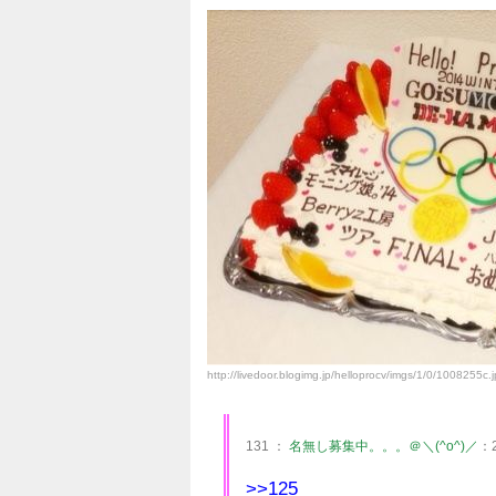
http://livedoor.blogimg.jp/helloprocv/imgs/1/0/1008255c.
131 ：
名無し募集中。。。＠＼(^o^)／
：2
>>125