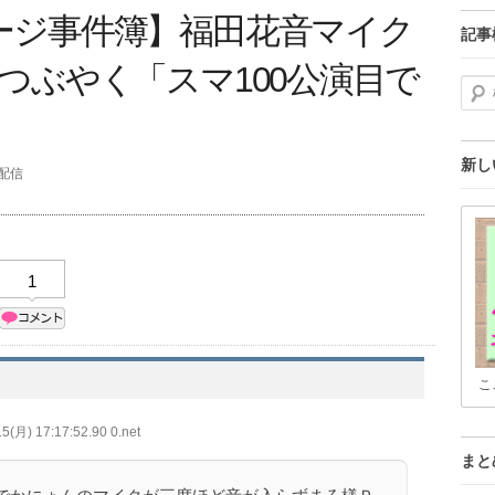
ージ事件簿】福田花音マイク
記事
つぶやく「スマ100公演目で
検索
新し
分配信
1
こ
5(月) 17:17:52.90 0.net
まと