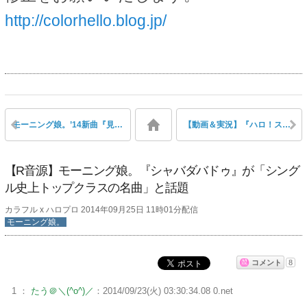
http://colorhello.blog.jp/
モーニング娘。’14新曲『見返り美人』フジ『めざましテレビ』でMV公開
【動画＆実況】『ハロ！ステ』#85 スマイレージからのお知らせ、モー娘。’14新曲MV公開！秋ツアー、J=J告知、研修生新曲 MC:菅谷梨沙子・中西香菜
【R音源】モーニング娘。『シャバダバドゥ』が「シング
ル史上トップクラスの名曲」と話題
カラフル x ハロプロ 2014年09月25日 11時01分配信
モーニング娘。
コメント
8
1 ：
たう＠＼(^o^)／
：2014/09/23(火) 03:30:34.08 0.net