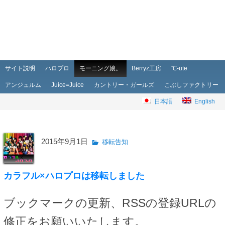
メインメニュー
メインコンテンツへ移動
サブコンテンツへ移動
サイト説明
ハロプロ
モーニング娘。
Berryz工房
℃-ute
アンジュルム
Juice=Juice
カントリー・ガールズ
こぶしファクトリー
日本語
English
2015年9月1日
移転告知
カラフル×ハロプロは移転しました
ブックマークの更新、RSSの登録URLの
修正をお願いいたします。