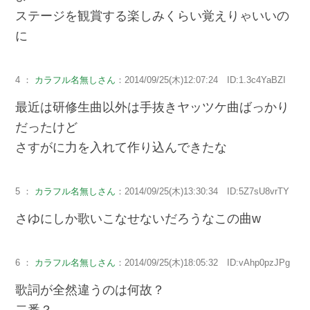
ステージを観賞する楽しみくらい覚えりゃいいの
に
4 ：
カラフル名無しさん
：2014/09/25(木)12:07:24 ID:1.3c4YaBZI
最近は研修生曲以外は手抜きヤッツケ曲ばっかり
だったけど
さすがに力を入れて作り込んできたな
5 ：
カラフル名無しさん
：2014/09/25(木)13:30:34 ID:5Z7sU8vrTY
さゆにしか歌いこなせないだろうなこの曲w
6 ：
カラフル名無しさん
：2014/09/25(木)18:05:32 ID:vAhp0pzJPg
歌詞が全然違うのは何故？
二番？