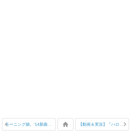
モーニング娘。’14新曲『見返り美人』フジ『めざましテレビ』でMV公開
【動画＆実況】『ハロ！ステ』#85 スマイレージからのお知らせ、モー娘。’14新曲MV公開！秋ツアー、J=J告知、研修生新曲 MC:菅谷梨沙子・中西香菜