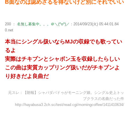
B面なのは認めざるを得ないけど別にそれでいい
200 ：
名無し募集中。。。＠＼(^o^)／
：2014/09/23(火) 05:44:01.84
0.net
本当にシングル扱いならMJの収録でも歌ってい
るよ
実際はチキブンとシャボン玉を収録したらしい
この曲は実質カップリング扱いだがチキブンよ
り好きだよ良曲だ
元スレ：【朗報】シャバダバドゥがモーニング娘。シングル史上トッ
プクラスの名曲だった件
http://hayabusa3.2ch.sc/test/read.cgi/morningcoffee/1411410634/