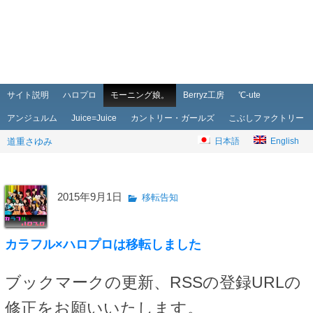
メインメニュー
メインコンテンツへ移動
サブコンテンツへ移動
サイト説明
ハロプロ
モーニング娘。
Berryz工房
℃-ute
アンジュルム
Juice=Juice
カントリー・ガールズ
こぶしファクトリー
道重さゆみ
日本語
English
2015年9月1日
移転告知
カラフル×ハロプロは移転しました
ブックマークの更新、RSSの登録URLの
修正をお願いいたします。