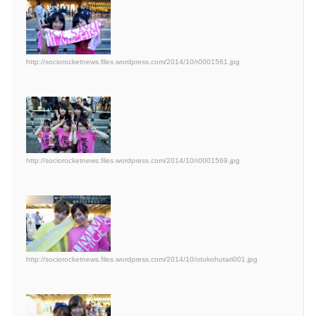
http://sociorocketnews.files.wordpress.com/2014/10/r0001561.jpg
http://sociorocketnews.files.wordpress.com/2014/10/r0001569.jpg
http://sociorocketnews.files.wordpress.com/2014/10/otokohutari001.jpg