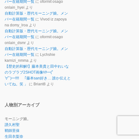
バー在籍期間一覧
に
oformit osago
onlain_hyei
より
自動計算版・歴代モーニング娘。メン
バー在籍期間一覧
に
Vivod iz zapoya
na domy_lroa
より
自動計算版・歴代モーニング娘。メン
バー在籍期間一覧
に
oformit osago
onlain_dsmr
より
自動計算版・歴代モーニング娘。メン
バー在籍期間一覧
に
Lychshie
karnizi_nmma
より
【歴史的和解!】藤本美貴と田中れいな
のラブラブ2SHOT画像ｷﾀ━(ﾟ
∀ﾟ)━!!!! 「藤本san好き… 誰か伝えと
いてね。笑 」
に
Briant8
より
人物別アーカイブ
モーニング娘。
譜久村聖
鞘師里保
生田衣梨奈