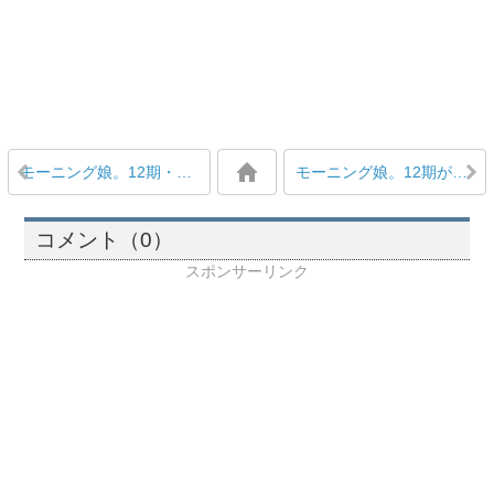
モーニング娘。12期・尾形春水「ZIP!見逃した」に対し道重「大丈夫、すぐ動画上がるから」
モーニング娘。12期が入ってまたキラキラとした幸福感のあるモーニング娘。が戻ってくると思うと嬉しい
コメント（0）
スポンサーリンク