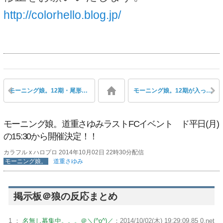
http://colorhello.blog.jp/
モーニング娘。12期・尾形春水「ZIP!見逃した」に対し道重「大丈夫、すぐ動画上がるから」
モーニング娘。12期が入ってまたキラキラとした幸福感のあるモーニング娘。が戻ってくると思うと嬉しい
モーニング娘。道重さゆみラストFCイベント ド平日(月)
の15:30から開催決定！！
カラフル x ハロプロ 2014年10月02日 22時30分配信
モーニング娘。
道重さゆみ
掲示板＠狼の反応まとめ
1 ：
名無し募集中。。。＠＼(^o^)／
：2014/10/02(木) 19:29:09.85 0.net