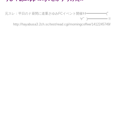
元スレ：平日のド昼間に道重さゆみFCイベント開催ｷﾀ━━━━━━(゜
∀゜)━━━━━━ !!
http://hayabusa3.2ch.sc/test/read.cgi/morningcoffee/1412245749/