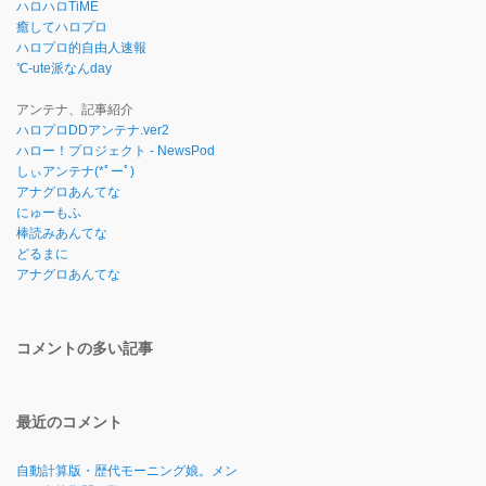
ハロハロTiME
癒してハロプロ
ハロプロ的自由人速報
℃-ute派なんday
アンテナ、記事紹介
ハロプロDDアンテナ.ver2
ハロー！プロジェクト - NewsPod
しぃアンテナ(*ﾟーﾟ)
アナグロあんてな
にゅーもふ
棒読みあんてな
どるまに
アナグロあんてな
コメントの多い記事
最近のコメント
自動計算版・歴代モーニング娘。メン