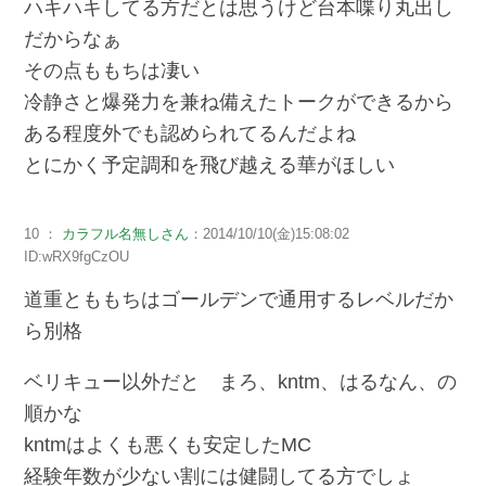
ハキハキしてる方だとは思うけど台本喋り丸出し
だからなぁ
その点ももちは凄い
冷静さと爆発力を兼ね備えたトークができるから
ある程度外でも認められてるんだよね
とにかく予定調和を飛び越える華がほしい
10 ：
カラフル名無しさん
：2014/10/10(金)15:08:02
ID:wRX9fgCzOU
道重とももちはゴールデンで通用するレベルだか
ら別格
ベリキュー以外だと まろ、kntm、はるなん、の
順かな
kntmはよくも悪くも安定したMC
経験年数が少ない割には健闘してる方でしょ