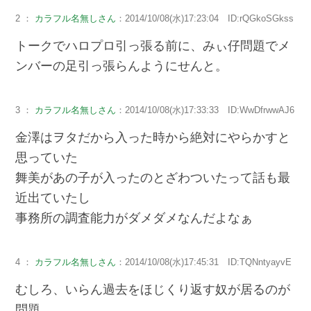
2 ：
カラフル名無しさん
：2014/10/08(水)17:23:04 ID:rQGkoSGkss
トークでハロプロ引っ張る前に、みぃ仔問題でメ
ンバーの足引っ張らんようにせんと。
3 ：
カラフル名無しさん
：2014/10/08(水)17:33:33 ID:WwDfrwwAJ6
金澤はヲタだから入った時から絶対にやらかすと
思っていた
舞美があの子が入ったのとざわついたって話も最
近出ていたし
事務所の調査能力がダメダメなんだよなぁ
4 ：
カラフル名無しさん
：2014/10/08(水)17:45:31 ID:TQNntyayvE
むしろ、いらん過去をほじくり返す奴が居るのが
問題