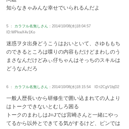
知らなきゃみんな幸せでいられるんだよ
5 ：
カラフル名無しさん
：2014/10/08(水)18:04:57
ID:WPkwX4v1Ko
迷惑ヲタ出身どうこうはおいといて、さゆももち
のできるところは喋りの内容もだけどまわしのう
まさなんだけどみぃ仔ちゃんはそっちのスキルは
どうなんだろ
6 ：
カラフル名無しさん
：2014/10/08(水)18:15:54 ID:t2CgV1bjD2
一般人歴長いから研修生で囲い込まれての人より
はトークできないとむしろ困る
トークのまわしはJ=Jでは宮崎さんと一緒にやっ
てるから以外とできてる気がするけど、ピンでは