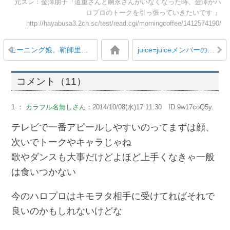
元スレ：金澤朋子『道重さんと嗣永さんがいなくなった時、金澤がハ
ロプロのトークを引っ張っていきたいです 』
http://hayabusa3.2ch.sc/test/read.cgi/morningcoffee/1412574190/
モーニング娘。鞘師里保が影響を受けた先輩は高橋と後藤「同じ私生活を送りたいぐらい、そこまで真似したいぐらい憧れている」
juice=juiceメンバーの握手対応が話題
コメント（11）
1 ：
カラフル名無しさん
：2014/10/08(水)17:11:30 ID:9w17coQ5y.
テレビで一番アピールしやすいのってまずは顔、
次いでトークやキャラじゃね
歌やダンスも大事だけどよほど上手くなきゃ一般
は食いつかない
今のハロプロはキモヲタ相手に受けてればそれで
良いのかもしれないけどな