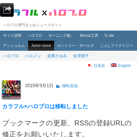
ハロプロ専門まとめニュースサイト
メインメニュー
メインコンテンツへ移動
サブコンテンツへ移動
サイト説明
ハロプロ
モーニング娘。
Berryz工房
℃-ute
アンジュルム
Juice=Juice
カントリー・ガールズ
こぶしファクトリー
ハロプロ
ハロメン
道重さゆみ
金澤朋子
日本語
English
2015年9月1日
移転告知
カラフル×ハロプロは移転しました
ブックマークの更新、RSSの登録URLの
修正をお願いいたします。