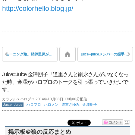
http://colorhello.blog.jp/
モーニング娘。鞘師里保が影響を受けた先輩は高橋と後藤「同じ私生活を送りたいぐらい、そこまで真似したいぐらい憧れている」
juice=juiceメンバーの握手対応が話題
Juice=Juice 金澤朋子「道重さんと嗣永さんがいなくなっ
た時、金澤がハロプロのトークを引っ張っていきたいで
す」
カラフル x ハロプロ 2014年10月08日 17時00分配信
Juice=Juice
ハロプロ
ハロメン
道重さゆみ
金澤朋子
コメント
11
掲示板＠狼の反応まとめ