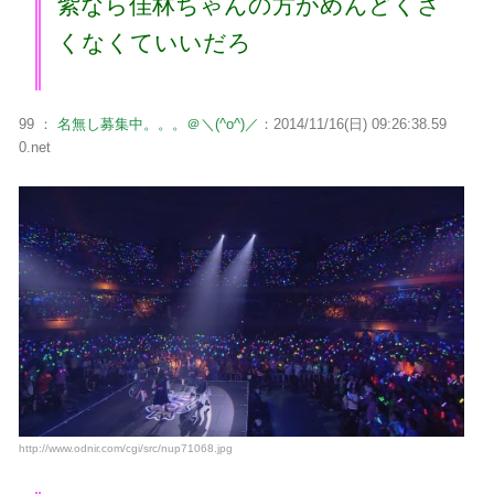
紫なら佳林ちゃんの方がめんどくさ
くなくていいだろ
99 ：
名無し募集中。。。＠＼(^o^)／
：2014/11/16(日) 09:26:38.59
0.net
http://www.odnir.com/cgi/src/nup71068.jpg