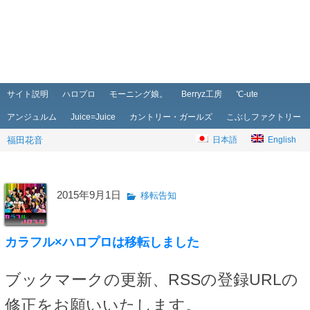
メインメニュー
メインコンテンツへ移動
サブコンテンツへ移動
サイト説明
ハロプロ
モーニング娘。
Berryz工房
℃-ute
アンジュルム
Juice=Juice
カントリー・ガールズ
こぶしファクトリー
福田花音
日本語
English
2015年9月1日
移転告知
カラフル×ハロプロは移転しました
ブックマークの更新、RSSの登録URLの
修正をお願いいたします。