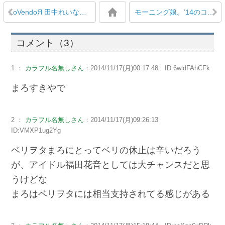
LoVendoЯ 田中れいな 25歳でこの私服は痛い？かわいい？
モーニング娘。’14のコンサートに在宅の俺が初めて行った感想
コメント（3）
1 ：
カラフル名無しさん
：2014/11/17(月)00:17:48 ID:6wldFAhCFk
まろすきやで
2 ：
カラフル名無しさん
：2014/11/17(月)09:26:13
ID:VMXP1ug2Yg
ベリヲタまろにとってベリの休止は辛いだろう
が、アイドル福田花音としては大チャンスだと思
うけどな
まろはベリヲタには相当支持されてる感じがある