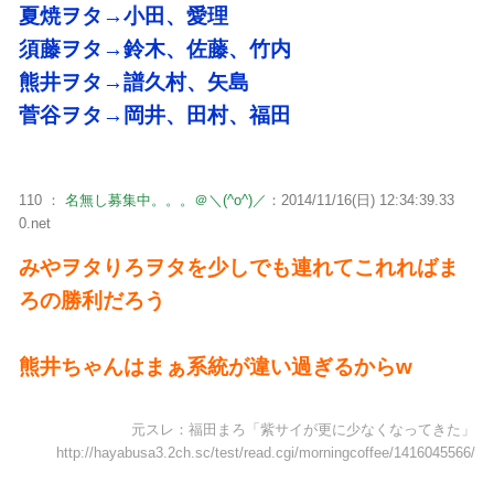
夏焼ヲタ→小田、愛理
須藤ヲタ→鈴木、佐藤、竹内
熊井ヲタ→譜久村、矢島
菅谷ヲタ→岡井、田村、福田
110 ：
名無し募集中。。。＠＼(^o^)／
：2014/11/16(日) 12:34:39.33
0.net
みやヲタりろヲタを少しでも連れてこれればま
ろの勝利だろう
熊井ちゃんはまぁ系統が違い過ぎるからw
元スレ：福田まろ「紫サイが更に少なくなってきた」
http://hayabusa3.2ch.sc/test/read.cgi/morningcoffee/1416045566/