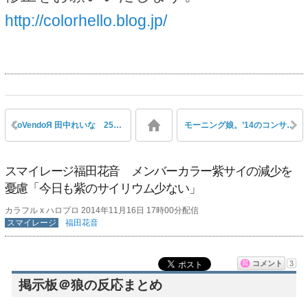
http://colorhello.blog.jp/
LoVendoЯ 田中れいな 25歳でこの私服は痛い？かわいい？
モーニング娘。’14のコンサートに在宅の俺が初めて行った感想
スマイレージ福田花音 メンバーカラー紫サイの減少を
憂慮「今日も紫のサイリウム少ない」
カラフル x ハロプロ 2014年11月16日 17時00分配信
スマイレージ
福田花音
コメント
3
掲示板＠狼の反応まとめ