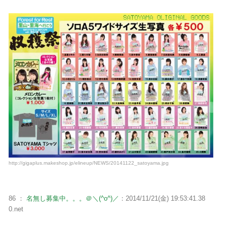
http://gigaplus.makeshop.jp/elineup/NEWS/20141122_satoyama.jpg
86 ：
名無し募集中。。。＠＼(^o^)／
：2014/11/21(金) 19:53:41.38
0.net