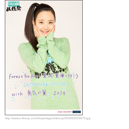
http://www.e-lineup.com/shopimages/elineup/000000003879.jpg