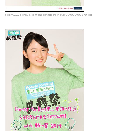
http://www.e-lineup.com/shopimages/elineup/000000003879.jpg