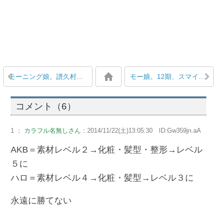
モーニング娘。譜久村聖「あかねてるzzz ＼(*´u｀*)／」
モー娘。12期、スマイレージ3期、カントリー・ガールズ… ハロプロ新メンバーが全員かわいいと話題
コメント（6）
1 ：
カラフル名無しさん
：2014/11/22(土)13:05:30 ID:Gw359jn.aA
AKB＝素材レベル２→化粧・髪型・整形→レベル
５に
ハロ＝素材レベル４→化粧・髪型→レベル３に
永遠に勝てない