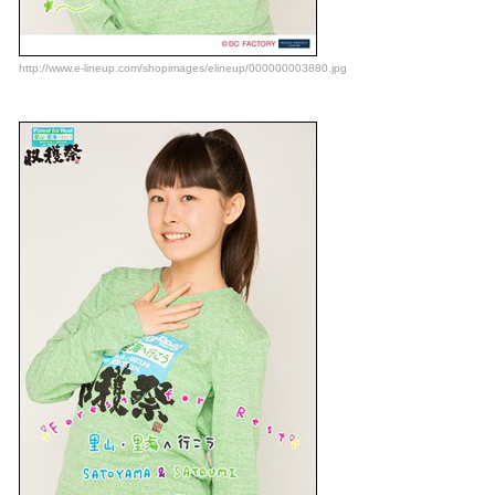
http://www.e-lineup.com/shopimages/elineup/000000003880.jpg