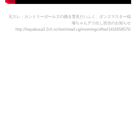
元スレ：カントリーガールズの踊る雪見だいふく、ダンスマスター稲
場ちゃんデコ出し担当のお知らせ
http://hayabusa3.2ch.sc/test/read.cgi/morningcoffee/1416558575/