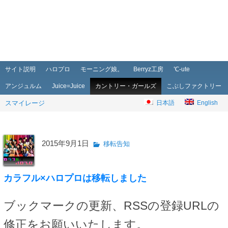
メインメニュー
メインコンテンツへ移動
サブコンテンツへ移動
サイト説明
ハロプロ
モーニング娘。
Berryz工房
℃-ute
アンジュルム
Juice=Juice
カントリー・ガールズ
こぶしファクトリー
スマイレージ
日本語
English
2015年9月1日
移転告知
カラフル×ハロプロは移転しました
ブックマークの更新、RSSの登録URLの
修正をお願いいたします。