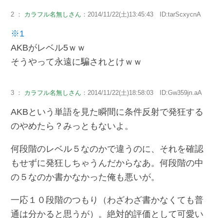
2 ：
カラフル名無しさん
：2014/11/22(土)13:45:43 ID:tarScxycnA
※1
AKBがレベル5ｗｗ
そうやって永遠に騙されとけｗｗ
3 ：
カラフル名無しさん
：2014/11/22(土)18:58:03 ID:Gw359jn.aA
AKBという単語を見た瞬間に条件反射で発狂する
のやめたら？みっともないよ。
何段階のレベル５なのかで違うのに、それを確認
もせずに発狂しちゃうんだからなあ。何段階の中
の５なのか書かなかった俺も悪いが。
一応１０段階のつもり（わざわざ書かなくても普
通は分かると思うが）。絶対的評価として可愛い