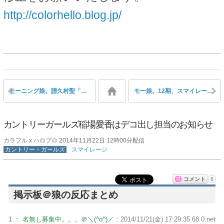
http://colorhello.blog.jp/
モーニング娘。譜久村聖「あかねてるzzz ＼(*´u｀*)／」
モー娘。12期、スマイレージ3期、カントリー・ガールズ… ハロプロ新メンバーが全員かわいいと話題
カントリーガールズ稲場愛香はデコ出し担当のお知らせ
カラフル x ハロプロ 2014年11月22日 12時00分配信
カントリー・ガールズ
スマイレージ
コメント
6
掲示板＠狼の反応まとめ
1 ：
名無し募集中。。。＠＼(^o^)／
：2014/11/21(金) 17:29:35.68 0.net