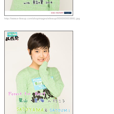
http://www.e-lineup.com/shopimages/elineup/000000003881.jpg