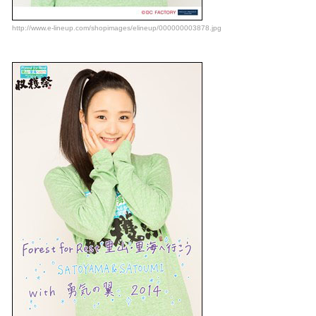
http://www.e-lineup.com/shopimages/elineup/000000003878.jpg