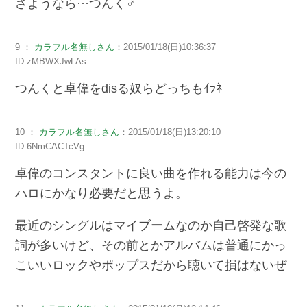
さようなら···つんく♂
9 ：
カラフル名無しさん
：2015/01/18(日)10:36:37
ID:zMBWXJwLAs
つんくと卓偉をdisる奴らどっちもｲﾗﾈ
10 ：
カラフル名無しさん
：2015/01/18(日)13:20:10
ID:6NmCACTcVg
卓偉のコンスタントに良い曲を作れる能力は今の
ハロにかなり必要だと思うよ。
最近のシングルはマイブームなのか自己啓発な歌
詞が多いけど、その前とかアルバムは普通にかっ
こいいロックやポップスだから聴いて損はないぜ