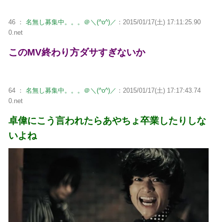
46 ：
名無し募集中。。。＠＼(^o^)／
：2015/01/17(土) 17:11:25.90
0.net
このMV終わり方ダサすぎないか
64 ：
名無し募集中。。。＠＼(^o^)／
：2015/01/17(土) 17:17:43.74
0.net
卓偉にこう言われたらあやちょ卒業したりしな
いよね