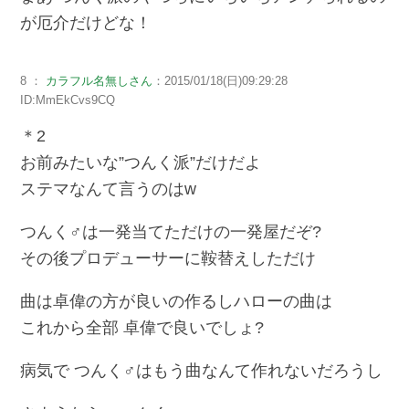
が厄介だけどな！
8 ：
カラフル名無しさん
：2015/01/18(日)09:29:28
ID:MmEkCvs9CQ
＊2
お前みたいな”つんく派”だけだよ
ステマなんて言うのはw
つんく♂は一発当てただけの一発屋だぞ?
その後プロデューサーに鞍替えしただけ
曲は卓偉の方が良いの作るしハローの曲は
これから全部 卓偉で良いでしょ?
病気で つんく♂はもう曲なんて作れないだろうし