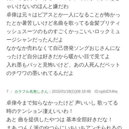
ゃいけないのほんと嫌だわ
卓偉は元々はピアスとか一人になることが怖かっ
たとか暑苦しいけど名曲を歌ってる金髪ブリティ
ッシュスーツのものすごくかっこいいロックミュ
ージシャンだったんだよ
なかなか売れなくて自己啓発ソングおじさんにな
ったけど自分は好きだから暖かい目で見てよ
入れ墨もパッと見怖いけど、あの人死んだペット
のチワワの墨いれてるんだよ
7 ：
カラフル名無しさん
：2015/01/18(日)09:18:48 ID:opfdZX4he.
卓偉今まで知らなかったけど 声いいし 歌ってる
時のテンション凄えいいわ！
あと 曲を提供したやつは 基本全部好きだな！
まあ つんく派のやつらにいちいちアンチられるの