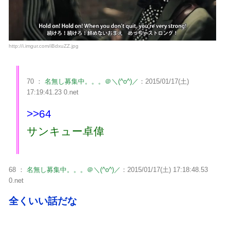
http://i.imgur.com/iBdxuZZ.jpg
70 ：
名無し募集中。。。＠＼(^o^)／
：2015/01/17(土)
17:19:41.23 0.net
>>64
サンキュー卓偉
68 ：
名無し募集中。。。＠＼(^o^)／
：2015/01/17(土) 17:18:48.53
0.net
全くいい話だな