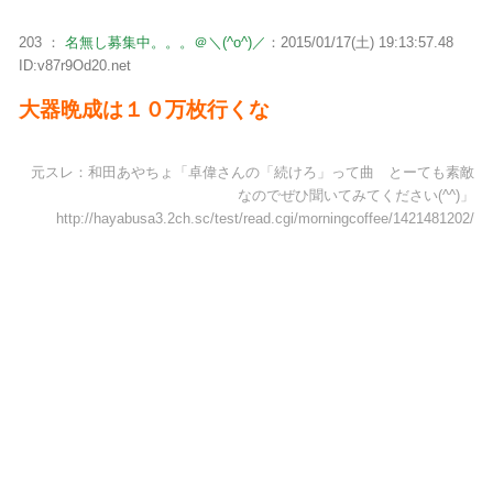
203 ：
名無し募集中。。。＠＼(^o^)／
：2015/01/17(土) 19:13:57.48
ID:v87r9Od20.net
大器晩成は１０万枚行くな
元スレ：和田あやちょ「卓偉さんの「続けろ」って曲 とーても素敵
なのでぜひ聞いてみてください(^^)」
http://hayabusa3.2ch.sc/test/read.cgi/morningcoffee/1421481202/