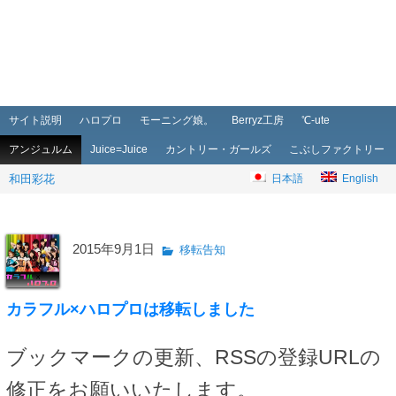
メインメニュー
メインコンテンツへ移動
サブコンテンツへ移動
サイト説明
ハロプロ
モーニング娘。
Berryz工房
℃-ute
アンジュルム
Juice=Juice
カントリー・ガールズ
こぶしファクトリー
和田彩花
日本語
English
2015年9月1日
移転告知
カラフル×ハロプロは移転しました
ブックマークの更新、RSSの登録URLの
修正をお願いいたします。