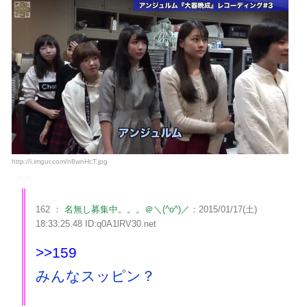
http://i.imgur.com/n8wnHcT.jpg
162 ：
名無し募集中。。。＠＼(^o^)／
：2015/01/17(土)
18:33:25.48 ID:q0A1lRV30.net
>>159
みんなスッピン？