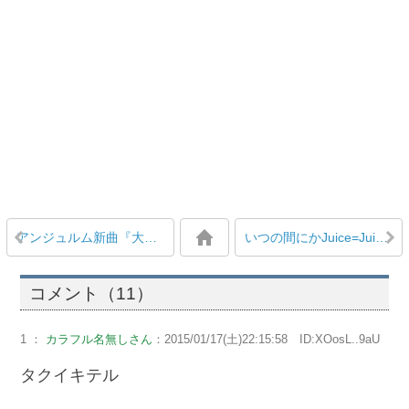
アンジュルム新曲『大器晩成」に中島卓偉の提案でコーラス追加されていた
いつの間にかJuice=Juice宮本佳林がカントリー・ガールズ小関舞の虜になっている
コメント（11）
1 ：
カラフル名無しさん
：2015/01/17(土)22:15:58 ID:XOosL..9aU
タクイキテル