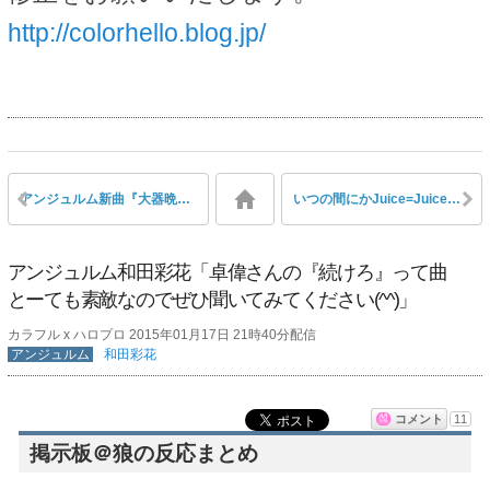
http://colorhello.blog.jp/
アンジュルム新曲『大器晩成」に中島卓偉の提案でコーラス追加されていた
いつの間にかJuice=Juice宮本佳林がカントリー・ガールズ小関舞の虜になっている
アンジュルム和田彩花「卓偉さんの『続けろ』って曲
とーても素敵なのでぜひ聞いてみてください(^^)」
カラフル x ハロプロ 2015年01月17日 21時40分配信
アンジュルム
和田彩花
コメント
11
掲示板＠狼の反応まとめ