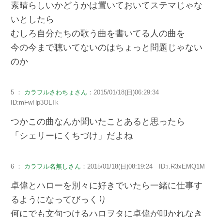
素晴らしいかどうかは置いておいてステマじゃな
いとしたら
むしろ自分たちの歌う曲を書いてる人の曲を
今の今まで聴いてないのはちょっと問題じゃない
のか
5 ：
カラフルさわちょさん
：2015/01/18(日)06:29:34
ID:mFwHp3OLTk
つかこの曲なんか聞いたことあると思ったら
「シェリーにくちづけ」だよね
6 ：
カラフル名無しさん
：2015/01/18(日)08:19:24 ID:i.R3xEMQ1M
卓偉とハローを別々に好きでいたら一緒に仕事す
るようになってびっくり
何にでも文句つけるハロヲタに卓偉が叩かれなき