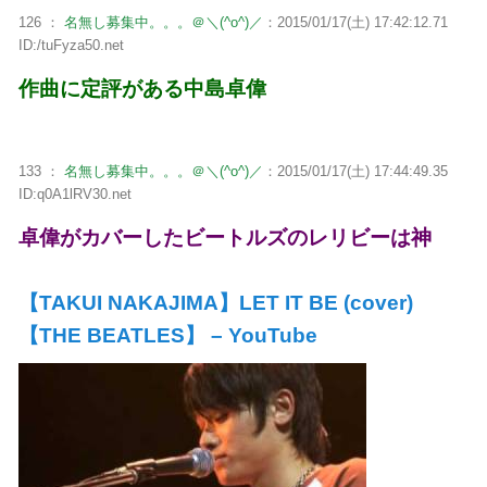
126 ：
名無し募集中。。。＠＼(^o^)／
：2015/01/17(土) 17:42:12.71
ID:/tuFyza50.net
作曲に定評がある中島卓偉
133 ：
名無し募集中。。。＠＼(^o^)／
：2015/01/17(土) 17:44:49.35
ID:q0A1lRV30.net
卓偉がカバーしたビートルズのレリビーは神
【TAKUI NAKAJIMA】LET IT BE (cover)
【THE BEATLES】 – YouTube