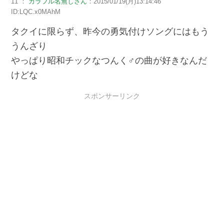
11 ：
カラフル名無しさん
：2015/01/19(月)13:14:46
ID:LQC.x0MAhM
タクイに限らず、昨今の勇気付けソングにはもう
うんざり
やっぱり昭和チックなつんく♂の曲が好きなんだ
けどな
スポンサーリンク