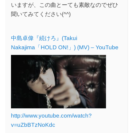
いますが、この曲とーても素敵なのでぜひ
聞いてみてください(^^)
中島卓偉『続けろ』(Takui
Nakajima「HOLD ON!」) (MV) – YouTube
http://www.youtube.com/watch?
v=uZbBTzNoKdc