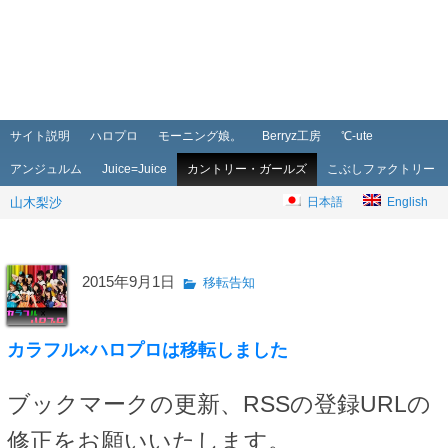
メインメニュー
メインコンテンツへ移動
サブコンテンツへ移動
サイト説明
ハロプロ
モーニング娘。
Berryz工房
℃-ute
アンジュルム
Juice=Juice
カントリー・ガールズ
こぶしファクトリー
山木梨沙
日本語
English
2015年9月1日
移転告知
カラフル×ハロプロは移転しました
ブックマークの更新、RSSの登録URLの
修正をお願いいたします。