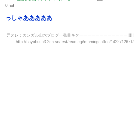
0.net
っしゃあああああ
元スレ：カンガル山木ブログ一発目キターーーーーーーーーーーー!!!!!
http://hayabusa3.2ch.sc/test/read.cgi/morningcoffee/1422712671/