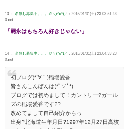
13 ：
名無し募集中。。。＠＼(^o^)／
：2015/01/31(土) 23:03:51.43
0.net
「嗣永はもちろん好きじゃない」
14 ：
名無し募集中。。。＠＼(^o^)／
：2015/01/31(土) 23:04:33.23
0.net
初ブログ(*´∀｀)稲場愛香
皆さんこんばんは(*ﾟ▽ﾟ*)
ブログでは初めまして！カントリー?ガール
ズの稲場愛香です??
改めてまして自己紹介からっ
出身?北海道生年月日?1997年12月27日高校