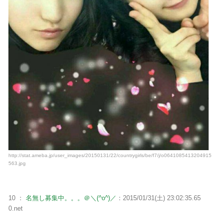
http://stat.ameba.jp/user_images/20150131/22/countrygirls/be/f7/j/o0641085413204915
563.jpg
10 ：
名無し募集中。。。＠＼(^o^)／
：2015/01/31(土) 23:02:35.65
0.net