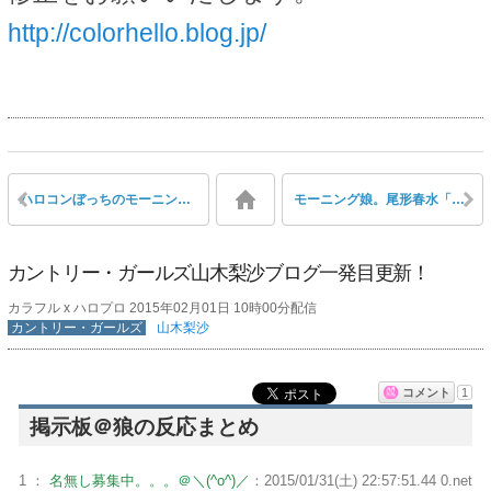
http://colorhello.blog.jp/
ハロコンぼっちのモーニング娘。鞘師里保に友達ができたと話題
モーニング娘。尾形春水「飛行機に乗って離陸した後の耳のやつ、鼻をつまんでバフィーーーーーン！！！！ってやったら奇跡的に治った」
カントリー・ガールズ山木梨沙ブログ一発目更新！
カラフル x ハロプロ 2015年02月01日 10時00分配信
カントリー・ガールズ
山木梨沙
コメント
1
掲示板＠狼の反応まとめ
1 ：
名無し募集中。。。＠＼(^o^)／
：2015/01/31(土) 22:57:51.44 0.net