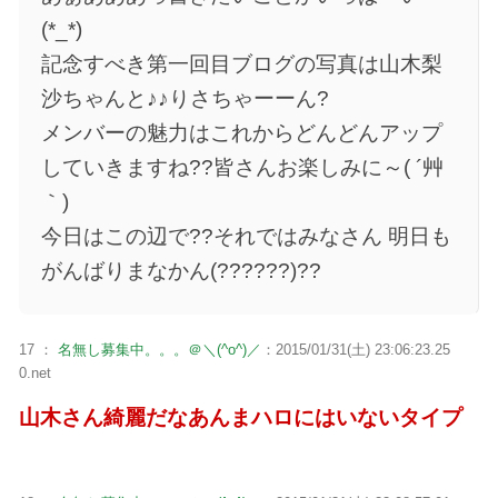
(*_*)
記念すべき第一回目ブログの写真は山木梨
沙ちゃんと♪♪りさちゃーーん?
メンバーの魅力はこれからどんどんアップ
していきますね??皆さんお楽しみに～( ´艸
｀)
今日はこの辺で??それではみなさん 明日も
がんばりまなかん(??????)??
17 ：
名無し募集中。。。＠＼(^o^)／
：2015/01/31(土) 23:06:23.25
0.net
山木さん綺麗だなあんまハロにはいないタイプ