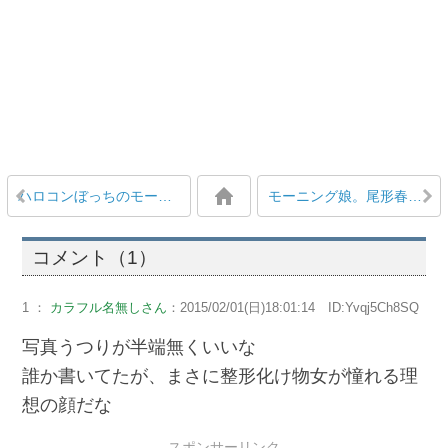
ハロコンぼっちのモーニング娘。鞘師里保に友達ができたと話題
モーニング娘。尾形春水「飛行機に乗って離陸した後の耳のやつ、鼻をつまんでバフィーーーーーン！！！！ってやったら奇跡的に治った」
コメント（1）
1 ：
カラフル名無しさん
：2015/02/01(日)18:01:14 ID:Yvqj5Ch8SQ
写真うつりが半端無くいいな
誰か書いてたが、まさに整形化け物女が憧れる理
想の顔だな
スポンサーリンク