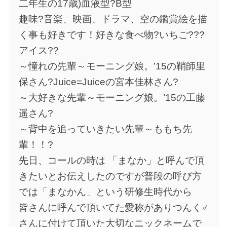
二年生の17歳)血液型?B型
趣味?音楽、映画、ドラマ、空の鑑賞絵を描
く事も好きです！好きな食べ物?いちご???
アイス??
～憧れの先輩～モーニング娘。’15の鞘師里
保さん?Juice=Juiceの宮本佳林さん?
～大好きな先輩～モーニング娘。’15の工藤
遥さん?
～背中を追っていきたい先輩～ももち先
輩！！?
先日、コールの時は 「まなか」と呼んで頂
きたいとお伝えしたのですが普段の呼び方
では「まなかん」という研修生時代から
皆さんに呼んで頂いてた愛称がありつんく♂
さんに付けて頂いた大切なニックネームで