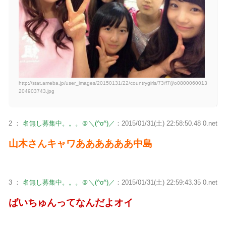
http://stat.ameba.jp/user_images/20150131/22/countrygirls/73/f7/j/o0800060013
204903743.jpg
2 ：
名無し募集中。。。＠＼(^o^)／
：2015/01/31(土) 22:58:50.48 0.net
山木さんキャワああああああ中島
3 ：
名無し募集中。。。＠＼(^o^)／
：2015/01/31(土) 22:59:43.35 0.net
ばいちゅんってなんだよオイ