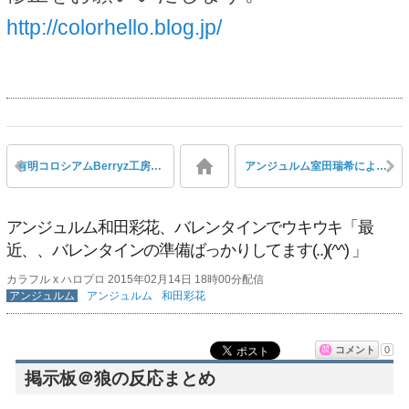
http://colorhello.blog.jp/
有明コロシアムBerryz工房祭りは４時間超え！Berryzの3部は2時間！
アンジュルム室田瑞希によるガンダム”ラスト・シューティング”
アンジュルム和田彩花、バレンタインでウキウキ「最
近、、バレンタインの準備ばっかりしてます(..)(^^) 」
カラフル x ハロプロ 2015年02月14日 18時00分配信
アンジュルム
アンジュルム
和田彩花
コメント
0
掲示板＠狼の反応まとめ