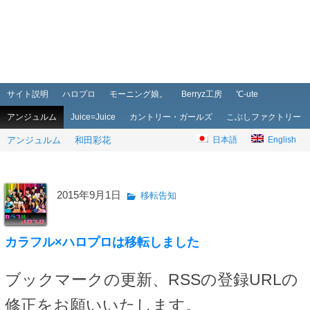
メインメニュー
メインコンテンツへ移動
サブコンテンツへ移動
サイト説明
ハロプロ
モーニング娘。
Berryz工房
℃-ute
アンジュルム
Juice=Juice
カントリー・ガールズ
こぶしファクトリー
アンジュルム
和田彩花
日本語
English
2015年9月1日
移転告知
カラフル×ハロプロは移転しました
ブックマークの更新、RSSの登録URLの
修正をお願いいたします。