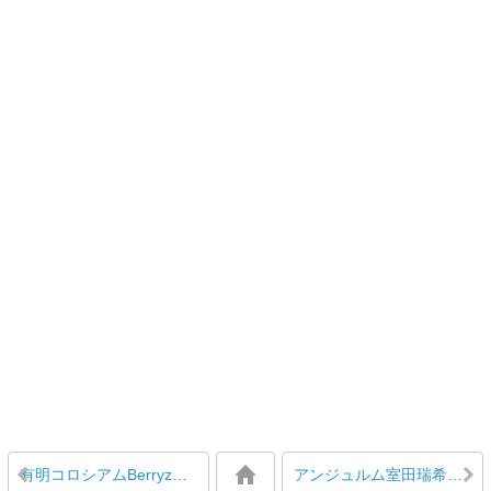
有明コロシアムBerryz工房祭りは４時間超え！Berryzの3部は2時間！
アンジュルム室田瑞希によるガンダム”ラスト・シューティング”