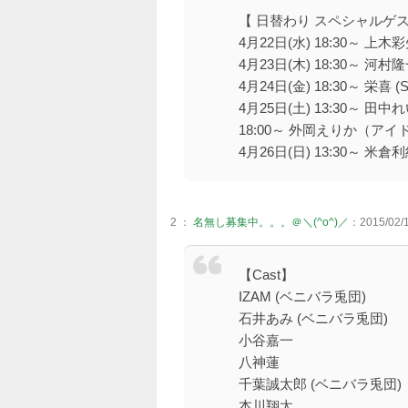
【 日替わり スペシャルゲス
4月22日(水) 18:30～ 上木
4月23日(木) 18:30～ 河村
4月24日(金) 18:30～ 栄喜 (
4月25日(土) 13:30～ 田中
18:00～ 外岡えりか（アイド
4月26日(日) 13:30～ 米倉
2 ：
名無し募集中。。。＠＼(^o^)／
：2015/02/1
【Cast】
IZAM (ベニバラ兎団)
石井あみ (ベニバラ兎団)
小谷嘉一
八神蓮
千葉誠太郎 (ベニバラ兎団)
本川翔太