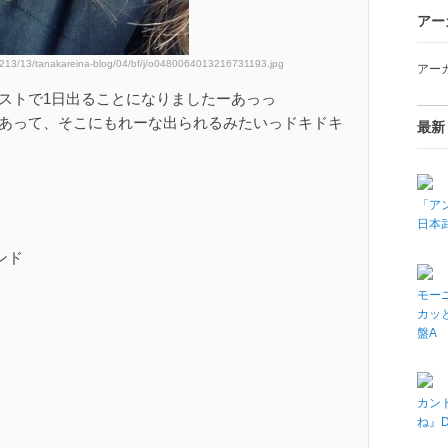
アー
0213/13/tanakareina-blog/04/bf/j/o0480064013216731193.jpg
アー
ゲストで1日出ることになりましたーあっっ
ーあって、そこにもれーな出られるみたいっドキドキ
最新
「アン
日本武
ランド
モーニ
カッと
盤A
カン
ね』