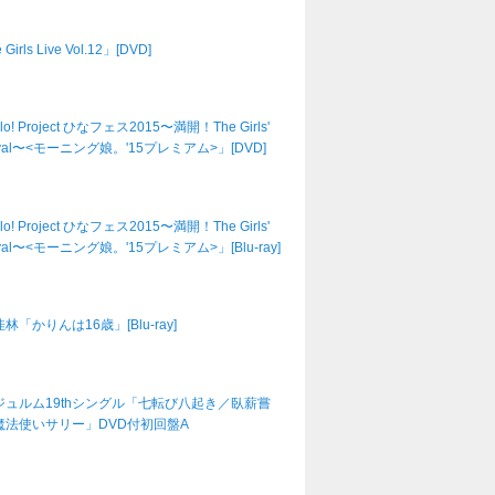
Girls Live Vol.12」[DVD]
lo! Project ひなフェス2015〜満開！The Girls'
tival〜<モーニング娘。'15プレミアム>」[DVD]
lo! Project ひなフェス2015〜満開！The Girls'
tival〜<モーニング娘。'15プレミアム>」[Blu-ray]
林「かりんは16歳」[Blu-ray]
ジュルム19thシングル「七転び八起き／臥薪嘗
魔法使いサリー」DVD付初回盤A