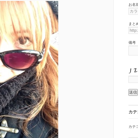
お名
まと
備考
カテ
カテ