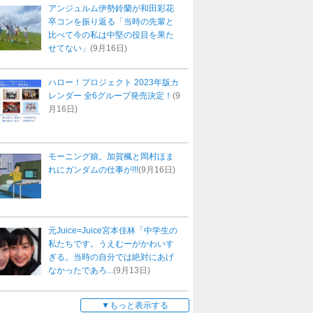
アンジュルム伊勢鈴蘭が和田彩花
卒コンを振り返る「当時の先輩と
比べて今の私は中堅の役目を果た
せてない」
(9月16日)
ハロー！プロジェクト 2023年版カ
レンダー 全6グループ発売決定！
(9
月16日)
モーニング娘。加賀楓と岡村ほま
れにガンダムの仕事が!!!
(9月16日)
元Juice=Juice宮本佳林「中学生の
私たちです。うえむーがかわいす
ぎる。当時の自分では絶対にあげ
なかったであろ...
(9月13日)
もっと表示する