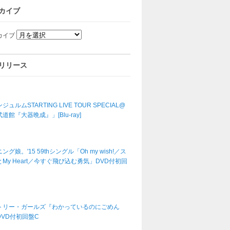
カイブ
カイブ
リリース
ジュルムSTARTING LIVE TOUR SPECIAL@
道館『大器晩成』」[Blu-ray]
ング娘。'15 59thシングル「Oh my wish!／ス
My Heart／今すぐ飛び込む勇気」DVD付初回
トリー・ガールズ『わかっているのにごめん
DVD付初回盤C