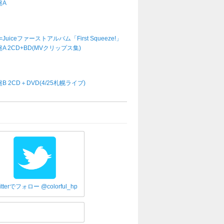
盤A
e=Juiceファーストアルバム「First Squeeze!」
A 2CD+BD(MVクリップス集)
B 2CD＋DVD(4/25札幌ライブ)
itterでフォロー @colorful_hp