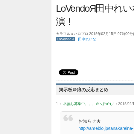
LoVendoЯ田中
演！
カラフル x ハロプロ 2015年02月15日 07時00
LoVendoЯ
田中れいな
掲示板＠狼の反応まとめ
1 ：
名無し募集中。。。＠＼(^o^)／
：2015/02/1
お知らせ★
http://ameblo.jp/tanakareina