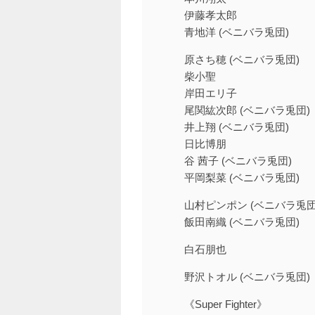
伊藤孝太郎
青地洋 (ベニバラ兎団)
原さち穂 (ベニバラ兎団)
柴小聖
岸田エリ子
尾関紘次郎 (ベニバラ兎団)
井上翔 (ベニバラ兎団)
日比博朋
谷 茜子 (ベニバラ兎団)
平岡梨菜 (ベニバラ兎団)
山村ピンポン (ベニバラ兎団
飯田南織 (ベニバラ兎団)
白石朋也
野沢トオル (ベニバラ兎団)
《Super Fighter》