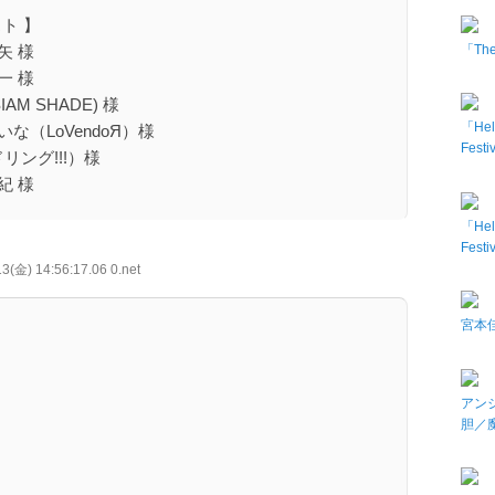
ト 】
「The 
彩矢 様
隆一 様
SIAM SHADE) 様
「Hel
れいな（LoVendoЯ）様
Fes
リング!!!）様
利紀 様
「Hel
Fes
3(金) 14:56:17.06 0.net
宮本佳
アン
胆／