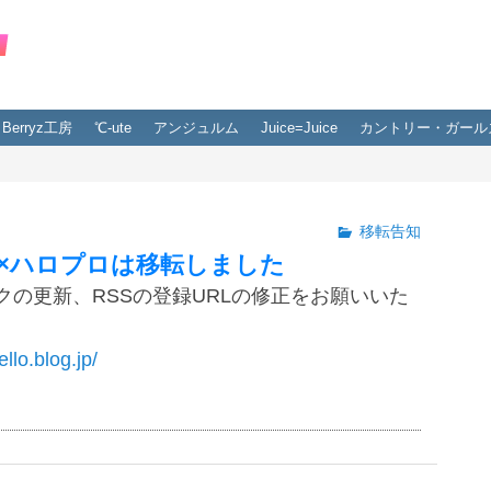
Berryz工房
℃-ute
アンジュルム
Juice=Juice
カントリー・ガール
移転告知
×ハロプロは移転しました
クの更新、RSSの登録URLの修正をお願いいた
ello.blog.jp/