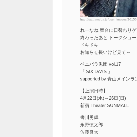
http://stat.ameba.jp/user_images/2015
れーなね 舞台に日替わり
終わったあと トークショ
ドキドキ
お知らせ長いけど見て～
ベニバラ兎団 vol.17
『 SIX DAYS 』
supported by 青山メイン
【上演日時】
4月22日(水)～26日(日)
新宿 Theater SUNMALL
書川勇輝
永野慎太郎
佐藤良太