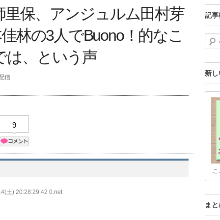
師里保、アンジュルム田村芽
記事
e宮本佳林の3人でBuono！的なこ
検索
では、という声
新し
分配信
9
こ
4(土) 20:28:29.42 0.net
まと