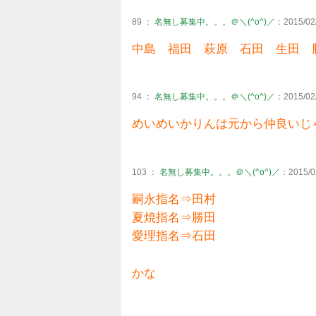
89 ：
名無し募集中。。。＠＼(^o^)／
：2015/02/
中島 福田 萩原 石田 生田 勝田
94 ：
名無し募集中。。。＠＼(^o^)／
：2015/02/
めいめいかりんは元から仲良いじ
103 ：
名無し募集中。。。＠＼(^o^)／
：2015/02
嗣永指名⇒田村
夏焼指名⇒勝田
愛理指名⇒石田
かな