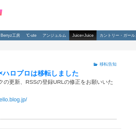
Berryz工房
℃-ute
アンジュルム
Juice=Juice
カントリー・ガール
移転告知
×ハロプロは移転しました
クの更新、RSSの登録URLの修正をお願いいた
ello.blog.jp/