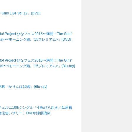
Girls Live Vol.12」[DVD]
lo! Project ひなフェス2015〜満開！The Girls'
tival〜<モーニング娘。'15プレミアム>」[DVD]
lo! Project ひなフェス2015〜満開！The Girls'
tival〜<モーニング娘。'15プレミアム>」[Blu-ray]
林「かりんは16歳」[Blu-ray]
ジュルム19thシングル「七転び八起き／臥薪嘗
魔法使いサリー」DVD付初回盤A