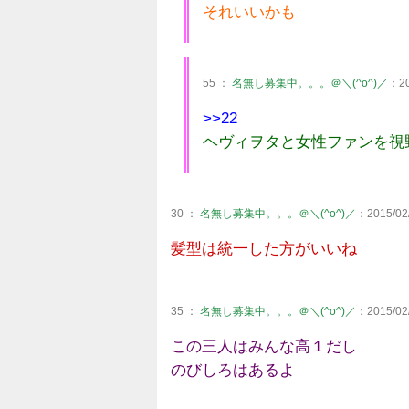
それいいかも
55 ：
名無し募集中。。。＠＼(^o^)／
：20
>>22
ヘヴィヲタと女性ファンを視
30 ：
名無し募集中。。。＠＼(^o^)／
：2015/02/
髪型は統一した方がいいね
35 ：
名無し募集中。。。＠＼(^o^)／
：2015/02/
この三人はみんな高１だし
のびしろはあるよ