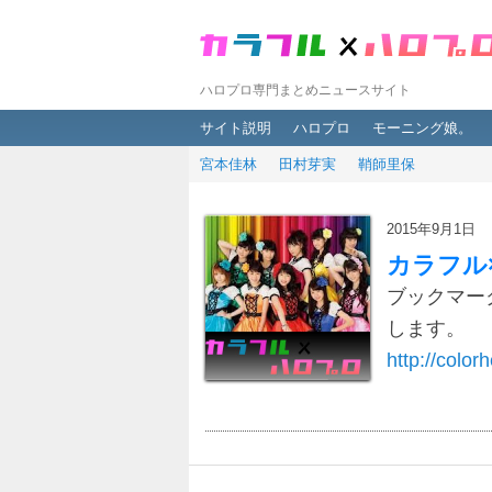
ハロプロ専門まとめニュースサイト
メインメニュー
メインコンテンツへ移動
サブコンテンツへ移動
サイト説明
ハロプロ
モーニング娘。
宮本佳林
田村芽実
鞘師里保
2015年9月1日
カラフル
ブックマー
します。
http://colorh