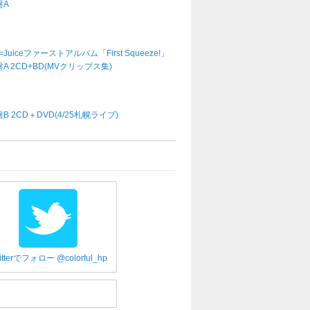
盤A
e=Juiceファーストアルバム「First Squeeze!」
A 2CD+BD(MVクリップス集)
B 2CD＋DVD(4/25札幌ライブ)
itterでフォロー @colorful_hp