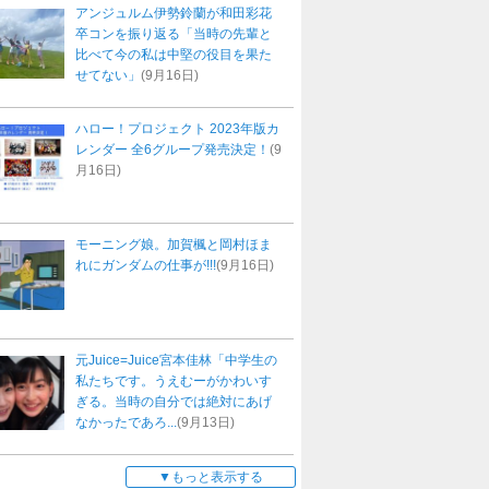
アンジュルム伊勢鈴蘭が和田彩花
卒コンを振り返る「当時の先輩と
比べて今の私は中堅の役目を果た
せてない」
(9月16日)
ハロー！プロジェクト 2023年版カ
レンダー 全6グループ発売決定！
(9
月16日)
モーニング娘。加賀楓と岡村ほま
れにガンダムの仕事が!!!
(9月16日)
元Juice=Juice宮本佳林「中学生の
私たちです。うえむーがかわいす
ぎる。当時の自分では絶対にあげ
なかったであろ...
(9月13日)
もっと表示する