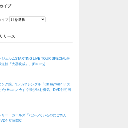
カイブ
カイブ
リリース
ジュルムSTARTING LIVE TOUR SPECIAL@
道館『大器晩成』」[Blu-ray]
ング娘。'15 59thシングル「Oh my wish!／ス
My Heart／今すぐ飛び込む勇気」DVD付初回
トリー・ガールズ『わかっているのにごめん
DVD付初回盤C