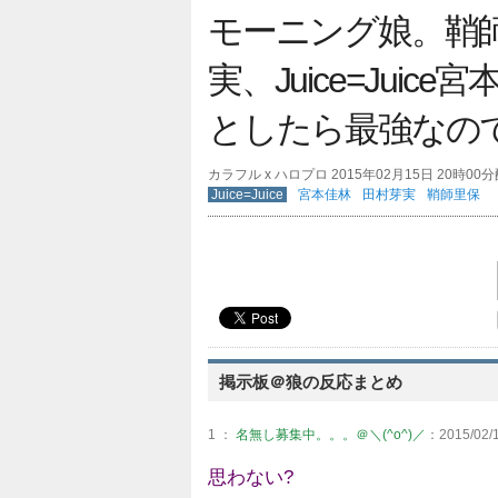
モーニング娘。鞘
実、Juice=Juic
としたら最強なの
カラフル x ハロプロ 2015年02月15日 20時00
Juice=Juice
宮本佳林
田村芽実
鞘師里保
掲示板＠狼の反応まとめ
1 ：
名無し募集中。。。＠＼(^o^)／
：2015/02/1
思わない?