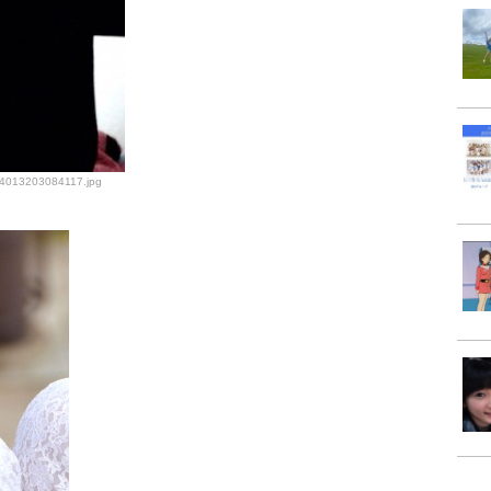
064013203084117.jpg