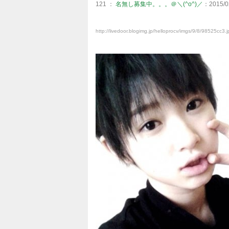
121 ：
名無し募集中。。。＠＼(^o^)／
：2015/02
http://livedoor.blogimg.jp/helloprocv/imgs/9/8/98525cc3.j