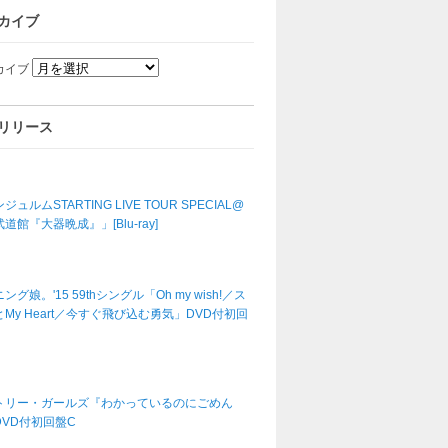
カイブ
カイブ
リリース
ジュルムSTARTING LIVE TOUR SPECIAL@
道館『大器晩成』」[Blu-ray]
ング娘。'15 59thシングル「Oh my wish!／ス
My Heart／今すぐ飛び込む勇気」DVD付初回
トリー・ガールズ『わかっているのにごめん
DVD付初回盤C