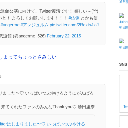
通常
館公演に向けて、Twitter復活です！ 嬉しい～(^^)
さないと！ よろしくお願いします！！！
#仏像
とかも使
Juic
花
#angerme
#アンジュルム
pic.twitter.com/2RcxtsJiaJ
初回盤
館 (@angerme_526)
February 22, 2015
初回盤
しまってちょっとさみしい
SNS
9
rはじまりました〜♡ いっぱいつぶやけるようにがんばる
 来てくれたファンのみんなThank you♡ 勝田里奈
Tw
witterはじまりました〜♡ いっぱいつぶやける