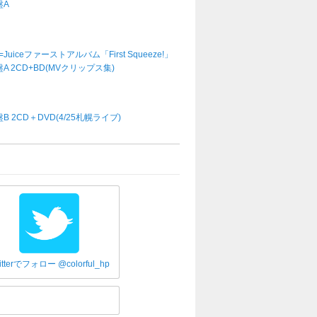
盤A
e=Juiceファーストアルバム「First Squeeze!」
A 2CD+BD(MVクリップス集)
B 2CD＋DVD(4/25札幌ライブ)
itterでフォロー @colorful_hp