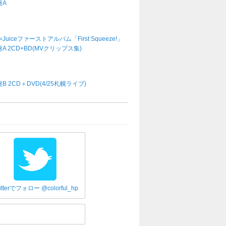
盤A
e=Juiceファーストアルバム「First Squeeze!」
A 2CD+BD(MVクリップス集)
B 2CD＋DVD(4/25札幌ライブ)
itterでフォロー @colorful_hp