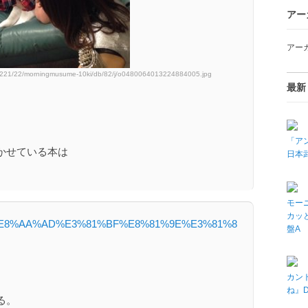
アー
アー
50221/22/morningmusume-10ki/db/82/j/o0480064013224884005.jpg
最新
「アン
かせている本は
日本武
モーニ
カッと
g/wiki/%E8%AA%AD%E3%81%BF%E8%81%9E%E3%81%8
盤A
カン
ね』
る。