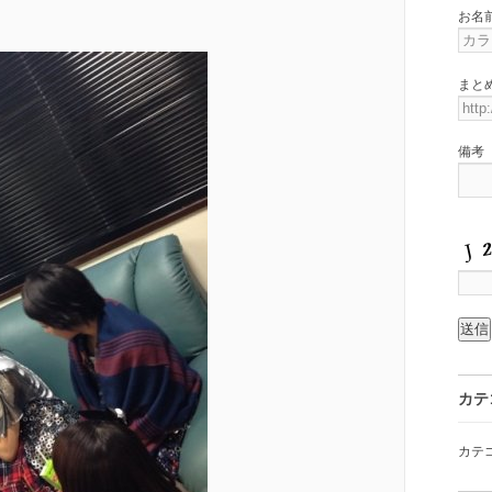
お名
まと
備考
カテ
カテ