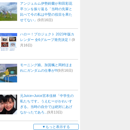
アンジュルム伊勢鈴蘭が和田彩花
卒コンを振り返る「当時の先輩と
比べて今の私は中堅の役目を果た
せてない」
(9月16日)
ハロー！プロジェクト 2023年版カ
レンダー 全6グループ発売決定！
(9
月16日)
モーニング娘。加賀楓と岡村ほま
れにガンダムの仕事が!!!
(9月16日)
元Juice=Juice宮本佳林「中学生の
私たちです。うえむーがかわいす
ぎる。当時の自分では絶対にあげ
なかったであろ...
(9月13日)
もっと表示する