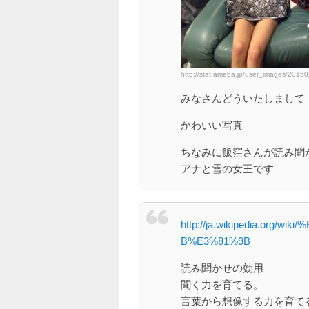
http://stat.ameba.jp/user_images/201
みなさんどういたしまして
かわいい写真
ちなみに飯窪さんが読み聞
アナと雪の女王です
http://ja.wikipedia.or
B%E3%81%9B
読み聞かせの効用
聞く力を育てる。
言葉から想像する力を育て