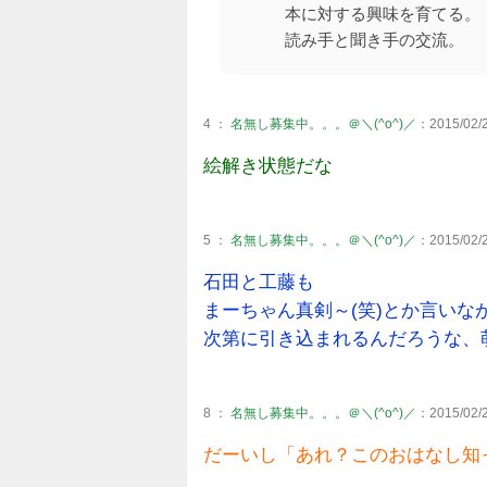
本に対する興味を育てる。
読み手と聞き手の交流。
4 ：
名無し募集中。。。＠＼(^o^)／
：2015/02/2
絵解き状態だな
5 ：
名無し募集中。。。＠＼(^o^)／
：2015/02/2
石田と工藤も
まーちゃん真剣～(笑)とか言いな
次第に引き込まれるんだろうな、
8 ：
名無し募集中。。。＠＼(^o^)／
：2015/02/2
だーいし「あれ？このおはなし知