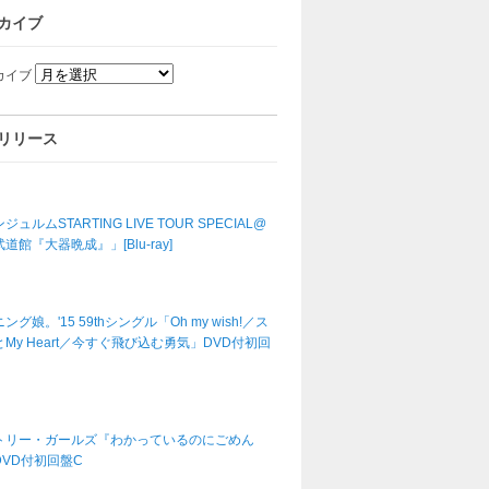
カイブ
カイブ
リリース
ジュルムSTARTING LIVE TOUR SPECIAL@
道館『大器晩成』」[Blu-ray]
ング娘。'15 59thシングル「Oh my wish!／ス
My Heart／今すぐ飛び込む勇気」DVD付初回
トリー・ガールズ『わかっているのにごめん
DVD付初回盤C