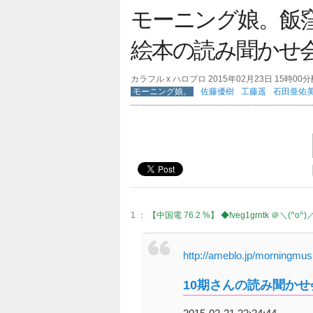
モーニング娘。飯
絵本の読み聞かせ
カラフル x ハロプロ 2015年02月23日 15時00
モーニング娘。
佐藤優樹
工藤遥
石田亜佑
1 ：
【中国電 76.2 %】 ◆fveg1grntk ＠＼(^o^)
http://ameblo.jp/morningmu
10期さんの読み聞か