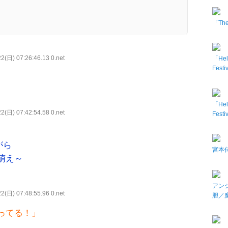
「The 
2(日) 07:26:46.13 0.net
「Hel
Fes
「Hel
2(日) 07:42:54.58 0.net
Fes
がら
宮本佳
萌え～
アン
2(日) 07:48:55.96 0.net
胆／
ってる！」