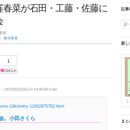
窪春菜が石田・工藤・佐藤に
記事
会
検索
分配信
美
飯窪春菜
新し
1
／
：2015/02/22(日) 07:14:48.69 0.net
こ
sume-10ki/entry-11992875762.html
せ会。小田さくら
まと