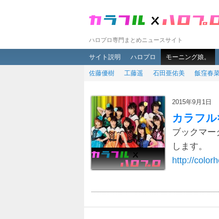
ハロプロ専門まとめニュースサイト
メインメニュー
メインコンテンツへ移動
サブコンテンツへ移動
サイト説明
ハロプロ
モーニング娘。
佐藤優樹
工藤遥
石田亜佑美
飯窪春
2015年9月1日
カラフル
ブックマー
します。
http://colorh