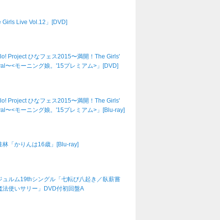
Girls Live Vol.12」[DVD]
lo! Project ひなフェス2015〜満開！The Girls'
tival〜<モーニング娘。'15プレミアム>」[DVD]
lo! Project ひなフェス2015〜満開！The Girls'
tival〜<モーニング娘。'15プレミアム>」[Blu-ray]
林「かりんは16歳」[Blu-ray]
ジュルム19thシングル「七転び八起き／臥薪嘗
魔法使いサリー」DVD付初回盤A