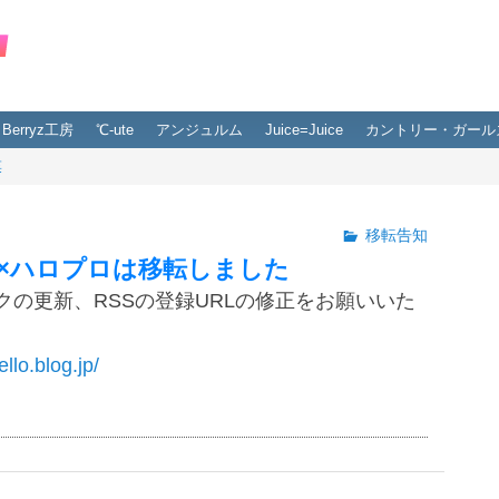
Berryz工房
℃-ute
アンジュルム
Juice=Juice
カントリー・ガール
菜
移転告知
×ハロプロは移転しました
クの更新、RSSの登録URLの修正をお願いいた
ello.blog.jp/