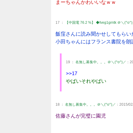
まーちゃんかわいいなｗｗ
17 ：
【中国電 76.2 %】 ◆fveg1grntk ＠＼(^o^
飯窪さんに読み聞かせしてもらい
小田ちゃんにはフランス書院を朗
19 ：
名無し募集中。。。＠＼(^o^)／
：20
>>17
やばいそれやばい
18 ：
名無し募集中。。。＠＼(^o^)／
：2015/02/
佐藤さんが完璧に園児