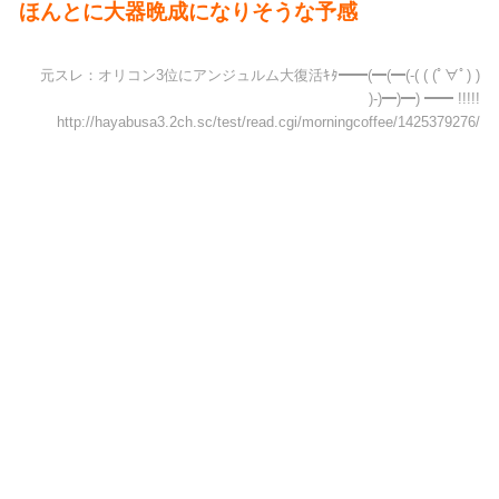
ほんとに大器晩成になりそうな予感
元スレ：オリコン3位にアンジュルム大復活ｷﾀ━━(━(━(-( ( (ﾟ∀ﾟ) )
)-)━)━) ━━ !!!!!
http://hayabusa3.2ch.sc/test/read.cgi/morningcoffee/1425379276/