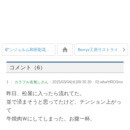
アンジュルム和田彩花と福田花音の微妙な距離感と関係性
Berryz工房ラストライブ、元メンバー石村舞波をはじめハロメンOGや後輩グループ多数に見守られ活動に終止符
コメント（6）
1 ：
カラフル名無しさん
：2015/03/04(水)09:35:30 ID:wfw/HRO3ms
昨日、松屋に入ったら流れてた。
並で済まそうと思ってたけど、テンション上がっ
て
牛焼肉Ｗにしてしまった。お腹一杯。