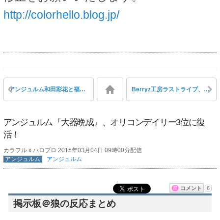
http://colorhello.blog.jp/
アンジュルム和田彩花と福田花音の微妙な距離感と関係性
Berryz工房ラストライブ、元メンバー石村舞波をはじめハロメンOGや後輩グループ多数に見守られ活動に終止符
アンジュルム『大器晩成』、オリコンデイリー3位に復
活！
カラフル x ハロプロ 2015年03月04日 09時00分配信
アンジュルム
アンジュルム
コメント
6
掲示板＠狼の反応まとめ