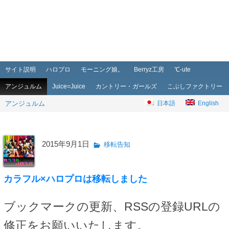
メインメニュー
メインコンテンツへ移動
サブコンテンツへ移動
サイト説明
ハロプロ
モーニング娘。
Berryz工房
℃-ute
アンジュルム
Juice=Juice
カントリー・ガールズ
こぶしファクトリー
アンジュルム
日本語
English
2015年9月1日
移転告知
カラフル×ハロプロは移転しました
ブックマークの更新、RSSの登録URLの
修正をお願いいたします。