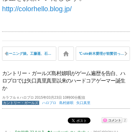
http://colorhello.blog.jp/
モーニング娘。工藤遥、石田亜佑美に「あゆみんは素直になれないタイプ。思い詰める子だから、ハルがサポートしたい」
℃-ute鈴木愛理が前髪切って中島早貴が痩せてビジュアルがさらに最高潮に
カントリー・ガールズ島村嬉唄がゲーム遍歴を告白、ハ
ロプロでは矢口真里真里以来のハードコアゲーマー誕生
か
カラフル x ハロプロ 2015年03月23日 10時00分配信
カントリー・ガールズ
ハロプロ
島村嬉唄
矢口真里
コメント
2