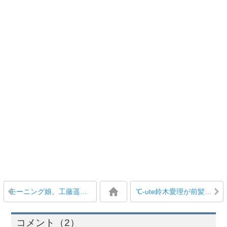
モーニング娘。工藤遥、石田亜佑美に「あゆみんは素直になれないタイプ。思い詰める子だから、ハルがサポートしたい」
℃-ute鈴木愛理が前髪切って中島早貴が痩せてビジュアルがさらに最高潮に
コメント（2）