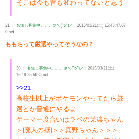
そこは今も昔も変わってないと思う
21 ：
名無し募集中。。。＠＼(^o^)／
：2015/03/21(土) 15:43:47.87
0.net
ももちって厳選やってそうなの？
36 ：
名無し募集中。。。＠＼(^o^)／
：2015/03/21(土)
16:19:35.59 O.net
>>21
高校生以上がポケモンやってたら厳
選とか普通にやるよ
ゲーマー度合いはラベの茉凛ちゃん
＞|廃人の壁|＞＞真野ちゃん＞＞＞