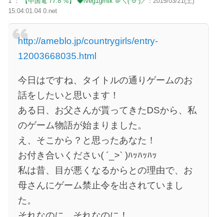
1 ：
【中国電 77.8 %】 ◆fveg1grntk ＠＼(^o^)／
：2015/03/21(土)
15:04:01.04 0.net
http://ameblo.jp/countrygirls/entry-
12003668035.html
今日はですね、タイトルの通りゲームのお
話をしたいと思います！
ある日、お父さんが貰ってきたDSから、私
のゲーム物語が始まりました。
え、そこから？と思ったあなた！
お付き合いください( ´_>` )ﾊｯﾊｯﾊｯ
私は昔、目が悪くなるからとの理由で、お
母さんにゲーム禁止令を出されていまし
た。
それなのに。それなのに！