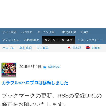
メインメニュー
メインコンテンツへ移動
サブコンテンツへ移動
サイト説明
ハロプロ
モーニング娘。
Berryz工房
℃-ute
アンジュルム
Juice=Juice
カントリー・ガールズ
こぶしファクトリー
ハロプロ
島村嬉唄
矢口真里
日本語
English
2015年9月1日
移転告知
カラフル×ハロプロは移転しました
ブックマークの更新、RSSの登録URLの
修正をお願いいたします。