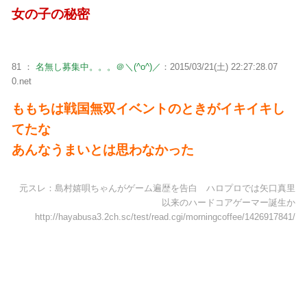
女の子の秘密
81 ：
名無し募集中。。。＠＼(^o^)／
：2015/03/21(土) 22:27:28.07
0.net
ももちは戦国無双イベントのときがイキイキし
てたな
あんなうまいとは思わなかった
元スレ：島村嬉唄ちゃんがゲーム遍歴を告白 ハロプロでは矢口真里
以来のハードコアゲーマー誕生か
http://hayabusa3.2ch.sc/test/read.cgi/morningcoffee/1426917841/