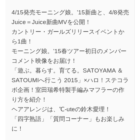
4/15発売モーニング娘。’15新曲と、4/8発売
Juice＝Juice­新曲MVを公開！
カントリー・ガールズリリースイベントか
ら1曲！
モーニング娘。’15春ツアー初日のメンバー
コメント映像をお届け！
「遊ぶ。暮らす。育てる。SATOYAMA ＆
SATOUMIへ行こう 2015」×ハロ！ステコラ
ボ企画！室田瑞希特製手編みマフラーの作
り方を紹介！
ヘアアレンジは、℃-uteの鈴木愛理！
「四字熟語」「質問コーナー」もお楽しみ
に！