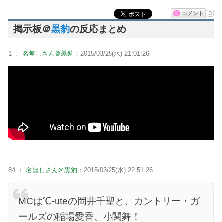
コメント
3
掲示板＠
黒豹
の反応まとめ
1 ：
名無しさん＠黒豹
：2015/03/25(水) 21:01:26
84 ：
名無しさん＠黒豹
：2015/03/25(水) 22:51:26
MCは℃-uteの岡井千聖と、カントリー・ガ
ールズの稲場愛香、小関舞！