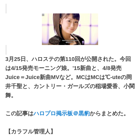
3月25日、ハロステの第110回が公開された。今回
は4/15発売モーニング娘。'15新曲と、4/8発売
Juice＝Juice­新曲MVなど。MCはMCは℃-uteの岡
井千聖と、カントリー・ガールズの稲場愛香、小関
舞。
この記事は
ハロプロ掲示板＠黒豹
からまとめた。
【カラフル管理人】