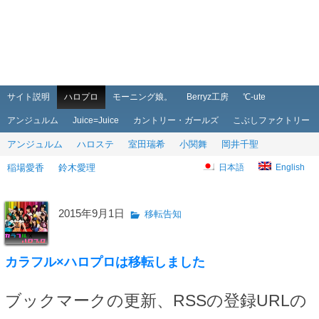
メインメニュー
メインコンテンツへ移動
サブコンテンツへ移動
サイト説明
ハロプロ
モーニング娘。
Berryz工房
℃-ute
アンジュルム
Juice=Juice
カントリー・ガールズ
こぶしファクトリー
アンジュルム
ハロステ
室田瑞希
小関舞
岡井千聖
稲場愛香
鈴木愛理
日本語
English
2015年9月1日
移転告知
カラフル×ハロプロは移転しました
ブックマークの更新、RSSの登録URLの