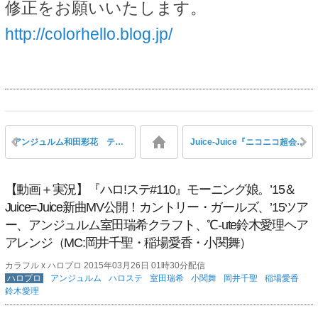
修正をお願いいたします。
http://colorhello.blog.jp/
アンジュルム和田彩花 テレ東の新番組『チャージ730!』のお天気お姉さんに抜擢
Juice-Juice『ニコニコ超会議2015』出演決定
【動画＋実況】『ハロ!ステ#110』モーニング娘。’15＆
Juice=Juice新曲MV公開！カントリー・ガールズ、’15ツア
ー、アンジュルム室田瑞希クラフト、℃-ute鈴木愛理ヘア
アレンジ（MC:岡井千聖・稲場愛香・小関舞）
カラフル x ハロプロ 2015年03月26日 01時30分配信
ハロプロ
アンジュルム
ハロステ
室田瑞希
小関舞
岡井千聖
稲場愛香
鈴木愛理