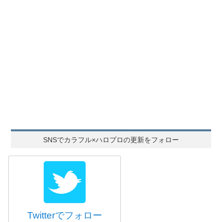
SNSでカラフル×ハロプロの更新をフォロー
Twitterでフォロー