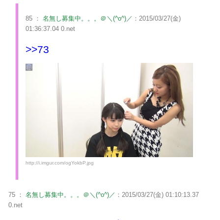
85 ：
名無し募集中。。。＠＼(^o^)／
：2015/03/27(金)
01:36:37.04 0.net
>>73
http://i.imgur.com/ogYokbP.jpg
75 ：
名無し募集中。。。＠＼(^o^)／
：2015/03/27(金) 01:10:13.37
0.net