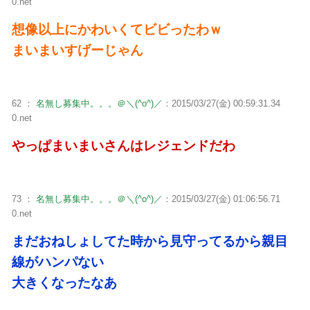
0.net
想像以上にかわいくてビビったわｗ
まいまいすげーじゃん
62 ：
名無し募集中。。。＠＼(^o^)／
：2015/03/27(金) 00:59:31.34
0.net
やっぱまいまいさんはレジェンドだわ
73 ：
名無し募集中。。。＠＼(^o^)／
：2015/03/27(金) 01:06:56.71
0.net
まだおねしょしてた時から見守ってるから親目
線がハンパない
大きくなったなあ