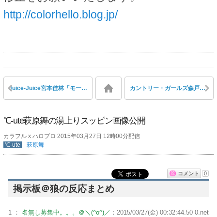
http://colorhello.blog.jp/
Juice-Juice宮本佳林「モーニング娘。負傷メンバーの代役美少女が話題」Yahoo!映像トピックスでも話題に
カントリー・ガールズ森戸知沙希インタビュー記事 「“栃木の鞘師里保”から ハロプロの森戸知沙希に」
℃-ute萩原舞の湯上りスッピン画像公開
カラフル x ハロプロ 2015年03月27日 12時00分配信
℃-ute
萩原舞
コメント
0
掲示板＠狼の反応まとめ
1 ：
名無し募集中。。。＠＼(^o^)／
：2015/03/27(金) 00:32:44.50 0.net