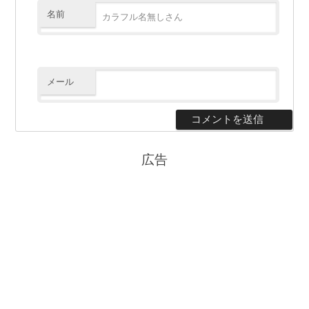
名前
メール
広告