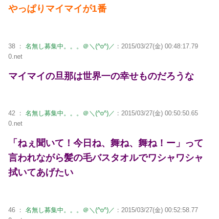
やっぱりマイマイが1番
38 ：
名無し募集中。。。＠＼(^o^)／
：2015/03/27(金) 00:48:17.79
0.net
マイマイの旦那は世界一の幸せものだろうな
42 ：
名無し募集中。。。＠＼(^o^)／
：2015/03/27(金) 00:50:50.65
0.net
「ねぇ聞いて！今日ね、舞ね、舞ね！ー」って
言われながら髪の毛バスタオルでワシャワシャ
拭いてあげたい
46 ：
名無し募集中。。。＠＼(^o^)／
：2015/03/27(金) 00:52:58.77