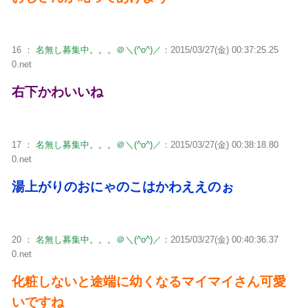
16 ：
名無し募集中。。。＠＼(^o^)／
：2015/03/27(金) 00:37:25.25
0.net
右下かわいいね
17 ：
名無し募集中。。。＠＼(^o^)／
：2015/03/27(金) 00:38:18.80
0.net
湯上がりのおにゃのこはかわええのぉ
20 ：
名無し募集中。。。＠＼(^o^)／
：2015/03/27(金) 00:40:36.37
0.net
化粧しないと途端に幼くなるマイマイさん可愛
いですね