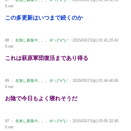
0.net
この多更新はいつまで続くのか
88 ：
名無し募集中。。。＠＼(^o^)／
：2015/03/27(金) 01:41:20.42
0.net
これは萩原軍団復活まであり得る
89 ：
名無し募集中。。。＠＼(^o^)／
：2015/03/27(金) 01:44:40.65
0.net
お陰で今日もよく寝れそうだ
97 ：
名無し募集中。。。＠＼(^o^)／
：2015/03/27(金) 03:05:32.85
0.net