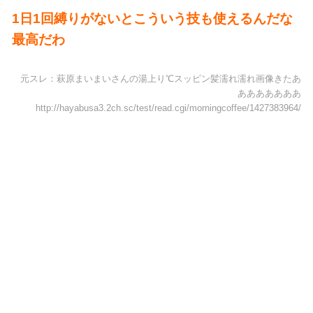
1日1回縛りがないとこういう技も使えるんだな
最高だわ
元スレ：萩原まいまいさんの湯上り℃スッピン髪濡れ濡れ画像きたあ
あああああああ
http://hayabusa3.2ch.sc/test/read.cgi/morningcoffee/1427383964/