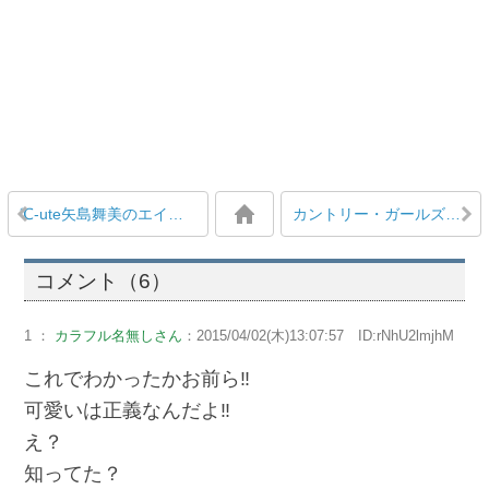
℃-ute矢島舞美のエイプリルフールブログ「 久々に怪我した～、、、」
カントリー・ガールズ森戸知沙希、山木梨沙にヘアアレンジして貰い耳がいきなり真っ赤に
コメント（6）
1 ：
カラフル名無しさん
：2015/04/02(木)13:07:57 ID:rNhU2lmjhM
これでわかったかお前ら‼︎
可愛いは正義なんだよ‼︎
え？
知ってた？