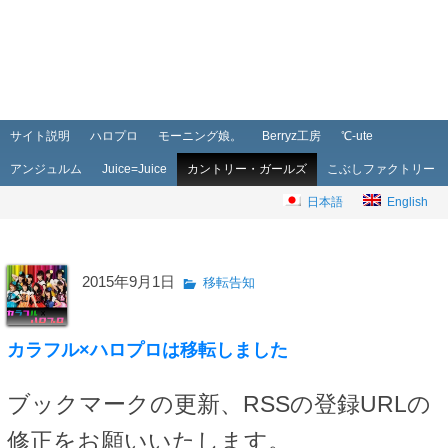
メインメニュー
メインコンテンツへ移動
サブコンテンツへ移動
サイト説明
ハロプロ
モーニング娘。
Berryz工房
℃-ute
アンジュルム
Juice=Juice
カントリー・ガールズ
こぶしファクトリー
日本語
English
2015年9月1日
移転告知
カラフル×ハロプロは移転しました
ブックマークの更新、RSSの登録URLの
修正をお願いいたします。