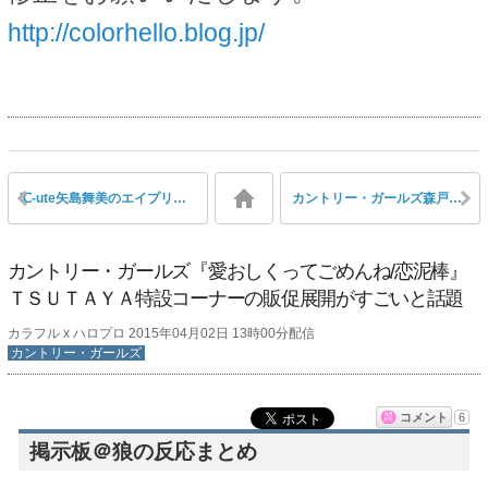
http://colorhello.blog.jp/
℃-ute矢島舞美のエイプリルフールブログ「 久々に怪我した～、、、」
カントリー・ガールズ森戸知沙希、山木梨沙にヘアアレンジして貰い耳がいきなり真っ赤に
カントリー・ガールズ『愛おしくってごめんね/恋泥棒』
ＴＳＵＴＡＹＡ特設コーナーの販促展開がすごいと話題
カラフル x ハロプロ 2015年04月02日 13時00分配信
カントリー・ガールズ
コメント
6
掲示板＠狼の反応まとめ