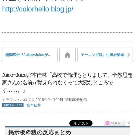
http://colorhello.blog.jp/
新聞広告『Juice=Juiceが、春をもっと春にする。』
モーニング娘。生田衣梨奈の動画『 “握手会イベント”への道 in 秋田』の後編アップを待ち望む多数の声
Juice=Juice宮本佳林「高校で倫理をとりまして、全然思想
家さんの名前が覚えられなくって大変なところで
す……。」
カラフル x ハロプロ 2015年04月09日 15時00分配信
Juice=Juice
宮本佳林
コメント
3
掲示板＠狼の反応まとめ