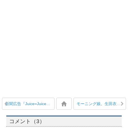
新聞広告『Juice=Juiceが、春をもっと春にする。』
モーニング娘。生田衣梨奈の動画『 “握手会イベント”への道 in 秋田』の後編アップを待ち望む多数の声
コメント（3）