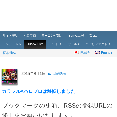
メインメニュー
メインコンテンツへ移動
サブコンテンツへ移動
サイト説明
ハロプロ
モーニング娘。
Berryz工房
℃-ute
アンジュルム
Juice=Juice
カントリー・ガールズ
こぶしファクトリー
宮本佳林
日本語
English
2015年9月1日
移転告知
カラフル×ハロプロは移転しました
ブックマークの更新、RSSの登録URLの
修正をお願いいたします。