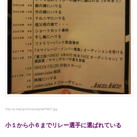
http://p.twpl.jp/show/orig/weFWz?.jpg
小１から小６までリレー選手に選ばれている