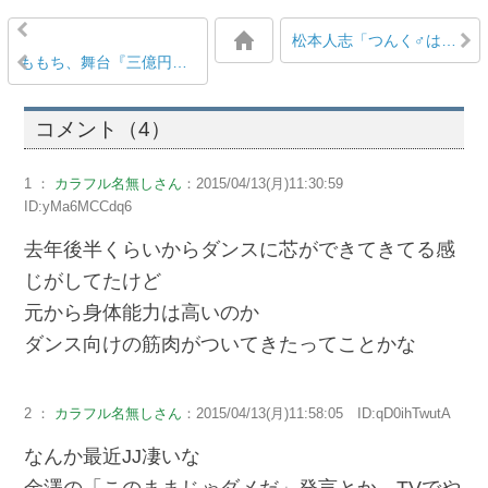
松本人志「つんく♂は選ばれし男。彼がこれから書く詩は、えげつないパワーを持っているから、すごく注目したい」
ももち、舞台『三億円少女』公演時、塩田泰造に「塩田さん笑いって難しいんですよ、笑いってものわかってないでしょ？」と言っていた
コメント（4）
1 ：
カラフル名無しさん
：2015/04/13(月)11:30:59
ID:yMa6MCCdq6
去年後半くらいからダンスに芯ができてきてる感
じがしてたけど
元から身体能力は高いのか
ダンス向けの筋肉がついてきたってことかな
2 ：
カラフル名無しさん
：2015/04/13(月)11:58:05 ID:qD0ihTwutA
なんか最近JJ凄いな
金澤の「このままじゃダメだ」発言とか、TVでや