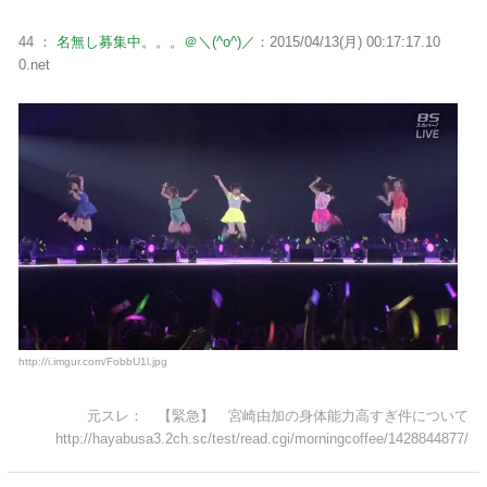
44 ：
名無し募集中。。。＠＼(^o^)／
：2015/04/13(月) 00:17:17.10
0.net
http://i.imgur.com/FobbU1l.jpg
元スレ： 【緊急】 宮崎由加の身体能力高すぎ件について
http://hayabusa3.2ch.sc/test/read.cgi/morningcoffee/1428844877/