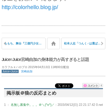
http://colorhello.blog.jp/
ももち、舞台『三億円少女』公演時、塩田泰造に「塩田さん笑いって難しいんですよ、笑いってものわかってないでしょ？」と言っていた
松本人志「つんく♂は選ばれし男。彼がこれから書く詩は、えげつないパワーを持っているから、すごく注目したい」
Juice=Juice宮崎由加の身体能力が高すぎると話題
カラフル x ハロプロ 2015年04月13日 11時00分配信
Juice=Juice
宮崎由加
コメント
4
掲示板＠狼の反応まとめ
1 ：
名無し募集中。。。＠＼(^o^)／
：2015/04/12(日) 22:21:17.42 0.net