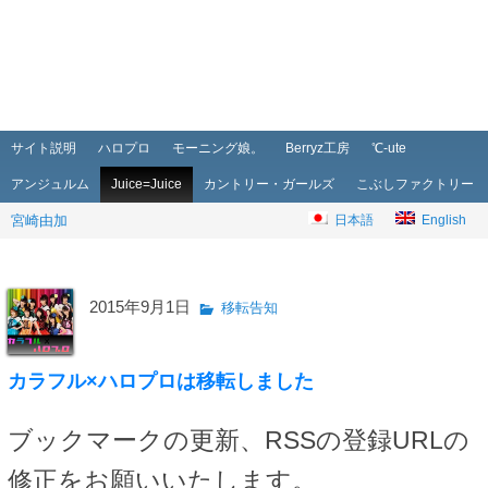
メインメニュー
メインコンテンツへ移動
サブコンテンツへ移動
サイト説明
ハロプロ
モーニング娘。
Berryz工房
℃-ute
アンジュルム
Juice=Juice
カントリー・ガールズ
こぶしファクトリー
宮崎由加
日本語
English
2015年9月1日
移転告知
カラフル×ハロプロは移転しました
ブックマークの更新、RSSの登録URLの
修正をお願いいたします。