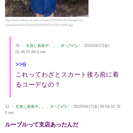
http://stat.ameba.jp/user_images/20150416/23/angerme-
ayakawada/0e/55/j/o0480085413278233698.jpg
25 ：
名無し募集中。。。＠＼(^o^)／
：2015/04/17(金)
01:45:57.68 0.net
>>9
これってわざとスカート後ろ前に着
るコーデなの？
12 ：
名無し募集中。。。＠＼(^o^)／
：2015/04/17(金) 00:54:42.78
0.net
ルーブルって支店あったんだ