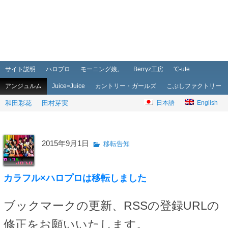
メインメニュー
メインコンテンツへ移動
サブコンテンツへ移動
サイト説明
ハロプロ
モーニング娘。
Berryz工房
℃-ute
アンジュルム
Juice=Juice
カントリー・ガールズ
こぶしファクトリー
和田彩花
田村芽実
日本語
English
2015年9月1日
移転告知
カラフル×ハロプロは移転しました
ブックマークの更新、RSSの登録URLの
修正をお願いいたします。