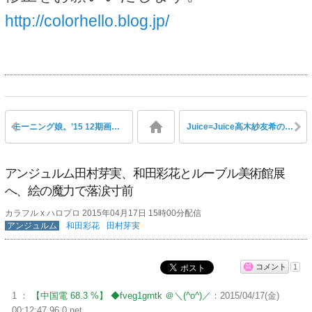
http://colorhello.blog.jp/
モーニング娘。’15 12期画伯の描くカンガルー
Juice=Juice高木紗友希のバースデーTシャツにバナナが隠れデザインされている
アンジュルム田村芽実、和田彩花とルーブル美術館展
へ、絵の魔力で落涙寸前
カラフル x ハロプロ 2015年04月17日 15時00分配信
アンジュルム
和田彩花
田村芽実
コメント
1
1 ：
【中国電 68.3 %】 ◆fveg1grntk ＠＼(^o^)／
：2015/04/17(金)
00:12:47.96 0.net