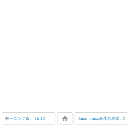
モーニング娘。’15 12期画伯の描くカンガルー
Juice=Juice高木紗友希のバースデーTシャツにバナナが隠れデザインされている