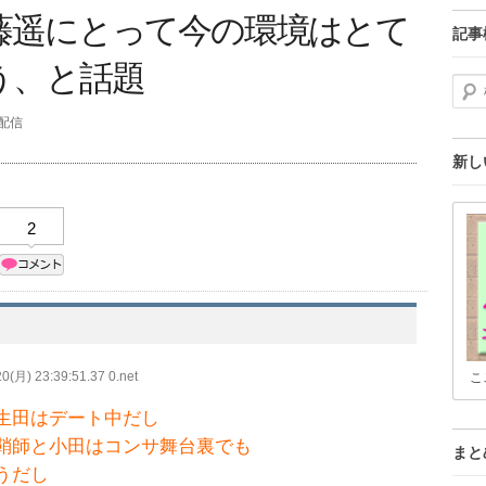
藤遥にとって今の環境はとて
記事
う、と話題
検索
分配信
新し
2
0(月) 23:39:51.37 0.net
こ
生田はデート中だし
鞘師と小田はコンサ舞台裏でも
まと
うだし