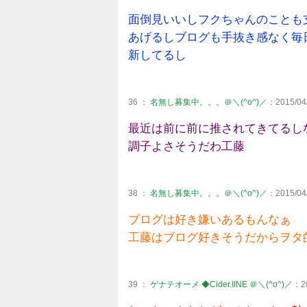
面倒見いいしフクちゃんのことも
あげるしブログも手抜き感なく毎
新してるし
36 ：
名無し募集中。。。＠＼(^o^)／
：2015/04/
最近は前に前に推されてきてるし
調子よさそうだわ工藤
38 ：
名無し募集中。。。＠＼(^o^)／
：2015/04/
ブログは好き嫌いあるもんなぁ
工藤はブログ好きそうだからヲタ
39 ：
ゲナテオーメ ◆Cider.IINE ＠＼(^o^)／
：20