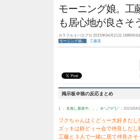
モーニング娘。工
も居心地が良さそ
カラフル x ハロプロ 2015年04月21日 16時00
モーニング娘。
工藤遥
掲示板＠狼の反応まとめ
1 ：
名無し募集中。。。＠＼(^o^)／
：2015/04/2
フクちゃんはくどぅー大好きだし
ズッキは鈴どぅー会で仲良しだし
工藤と３人で一緒に居て仲良さそ