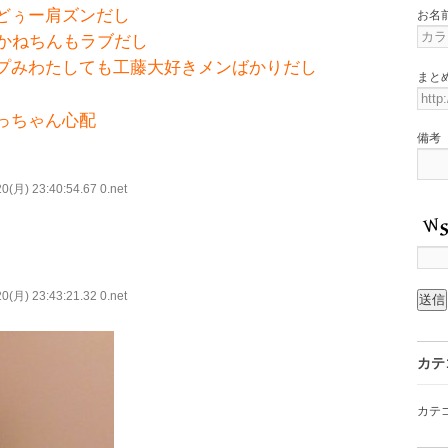
どぅー肩ズンだし
お名
あかねちんもラブだし
プみわたしても工藤大好きメンばかりだし
まと
っちゃん心配
備考
0(月) 23:40:54.67 0.net
0(月) 23:43:21.32 0.net
カテ
カテ