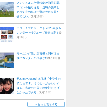
アンジュルム伊勢鈴蘭が和田彩花
卒コンを振り返る「当時の先輩と
比べて今の私は中堅の役目を果た
せてない」
(9月16日)
ハロー！プロジェクト 2023年版カ
レンダー 全6グループ発売決定！
(9
月16日)
モーニング娘。加賀楓と岡村ほま
れにガンダムの仕事が!!!
(9月16日)
元Juice=Juice宮本佳林「中学生の
私たちです。うえむーがかわいす
ぎる。当時の自分では絶対にあげ
なかったであろ...
(9月13日)
もっと表示する