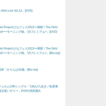
Girls Live Vol.12」[DVD]
lo! Project ひなフェス2015〜満開！The Girls'
tival〜<モーニング娘。'15プレミアム>」[DVD]
lo! Project ひなフェス2015〜満開！The Girls'
tival〜<モーニング娘。'15プレミアム>」[Blu-ray]
林「かりんは16歳」[Blu-ray]
ジュルム19thシングル「七転び八起き／臥薪嘗
魔法使いサリー」DVD付初回盤A