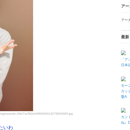
アー
アー
最新
「アン
日本武
モーニ
カッと
盤A
rningmusume-10ki/7a/39/j/o0480064013279004000.jpg
カン
ね』
たいわ