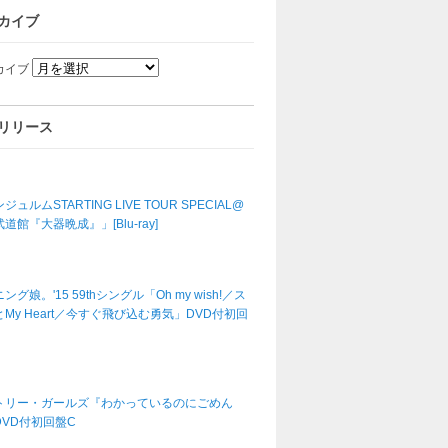
カイブ
カイブ
リリース
ジュルムSTARTING LIVE TOUR SPECIAL@
道館『大器晩成』」[Blu-ray]
ング娘。'15 59thシングル「Oh my wish!／ス
My Heart／今すぐ飛び込む勇気」DVD付初回
トリー・ガールズ『わかっているのにごめん
DVD付初回盤C