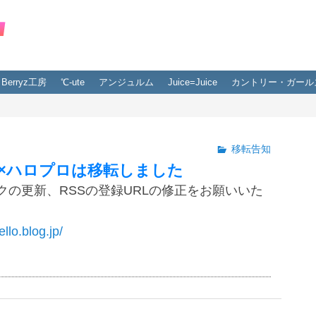
Berryz工房
℃-ute
アンジュルム
Juice=Juice
カントリー・ガール
移転告知
×ハロプロは移転しました
クの更新、RSSの登録URLの修正をお願いいた
ello.blog.jp/