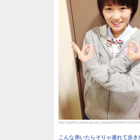
http://stat001.ameba.jp/user_images/20150417/21/mo
こんな弟いたらそりゃ連れて歩き