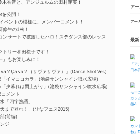
の鈴木香音と、アンジュルムの田村芽実！
アー
Shotを公開！
スイベントの模様に、メンバーコメント！
アー
研修生の1曲！
コンサートで披露したハロ！ステダンス部のレッス
最新
クトリー和田桜子です！
ー」もお楽しみに！
「アン
日本武
 va ? Ça va ? （サヴァサヴァ）」(Dance Shot Ver.)
’15「イマココカラ」(池袋サンシャイン噴水広場)
’15「夕暮れは雨上がり」(池袋サンシャイン噴水広場)
モーニ
15コメント
カッと
春水「四字熟語」
盤A
天まで登れ！」(ひなフェス2015)
部(前編)
レンジ
カン
ね』