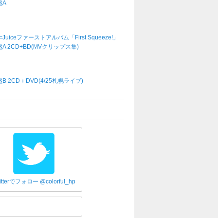
盤A
e=Juiceファーストアルバム「First Squeeze!」
A 2CD+BD(MVクリップス集)
B 2CD＋DVD(4/25札幌ライブ)
itterでフォロー @colorful_hp