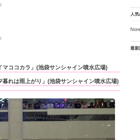
6
人気
Non
5
最新
5「イマココカラ」(池袋サンシャイン噴水広場)
5「夕暮れは雨上がり」(池袋サンシャイン噴水広場)