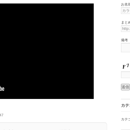
お名
まと
備考
カテ
47
カテ