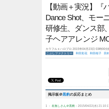
【動画＋実況】『ハロ
Dance Shot、
研修生、ダンス部
子ヘアアレンジ M
カラフル x ハロプロ 2015年04月23日 03時00
こぶしファクトリー
和田彩花
和田桜子
田
掲示板＠
黒豹
の反応まとめ
1 ：
名無しさん＠黒豹
：2015/04/22(水) 21:10:1