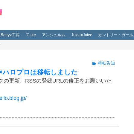
Berryz工房
℃-ute
アンジュルム
Juice=Juice
カントリー・ガール
音
移転告知
×ハロプロは移転しました
クの更新、RSSの登録URLの修正をお願いいた
ello.blog.jp/