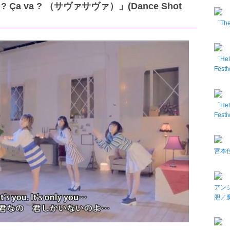
a ? Ça va ? （サヴァサヴァ）」(Dance Shot
「The 
「Hel
Fes
「Hel
Fes
宮本佳
アン
胆／