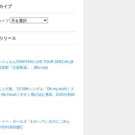
カイブ
カイブ
リリース
ジュルムSTARTING LIVE TOUR SPECIAL@
道館『大器晩成』」[Blu-ray]
ング娘。'15 59thシングル「Oh my wish!／ス
My Heart／今すぐ飛び込む勇気」DVD付初回
トリー・ガールズ『わかっているのにごめん
DVD付初回盤C