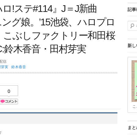
!ステ#114』J＝J新曲
記事
モーニング娘。’15池袋、ハロプロ
検索
、こぶしファクトリー和田桜
新し
C:鈴木香音・田村芽実
分配信
村芽実
鈴木香音
0
こ
まと
7