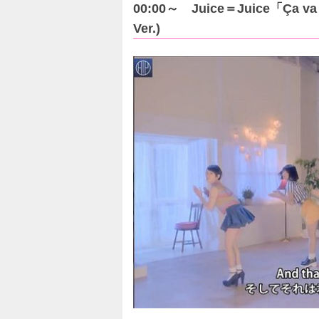
00:00～ Juice＝Juice「Ça v
Ver.)