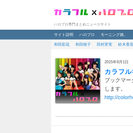
ハロプロ専門まとめニュースサイト
メインメニュー
メインコンテンツへ移動
サブコンテンツへ移動
サイト説明
ハロプロ
モーニング娘。
和田彩花
和田桜子
田村芽実
鈴木香
2015年9月1日
カラフル
ブックマー
します。
http://colorh