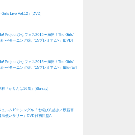
Girls Live Vol.12」[DVD]
lo! Project ひなフェス2015〜満開！The Girls'
tival〜<モーニング娘。'15プレミアム>」[DVD]
lo! Project ひなフェス2015〜満開！The Girls'
tival〜<モーニング娘。'15プレミアム>」[Blu-ray]
林「かりんは16歳」[Blu-ray]
ジュルム19thシングル「七転び八起き／臥薪嘗
魔法使いサリー」DVD付初回盤A