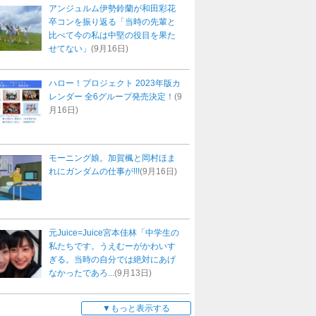
アンジュルム伊勢鈴蘭が和田彩花
卒コンを振り返る「当時の先輩と
比べて今の私は中堅の役目を果た
せてない」
(9月16日)
ハロー！プロジェクト 2023年版カ
レンダー 全6グループ発売決定！
(9
月16日)
モーニング娘。加賀楓と岡村ほま
れにガンダムの仕事が!!!
(9月16日)
元Juice=Juice宮本佳林「中学生の
私たちです。うえむーがかわいす
ぎる。当時の自分では絶対にあげ
なかったであろ...
(9月13日)
もっと表示する