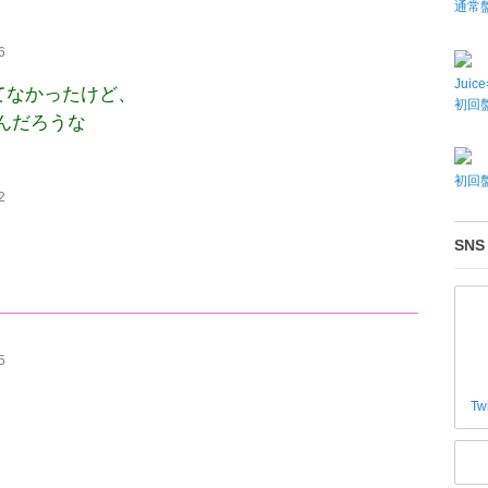
通常
6
Juic
.てなかったけど、
初回盤
んだろうな
初回盤
2
SNS
5
Tw