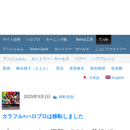
メインメニュー
メインコンテンツへ移動
サブコンテンツへ移動
サイト説明
ハロプロ
モーニング娘。
Berryz工房
℃-ute
アンジュルム
Juice=Juice
カントリー・ガールズ
こぶしファクトリー
アンジュルム
カントリー・ガールズ
ツアー
ヘアアレンジ
動画
嗣永桃子（ももち）
実況
尾形春水
島村嬉唄
萩原舞
日本語
English
2015年9月1日
移転告知
カラフル×ハロプロは移転しました