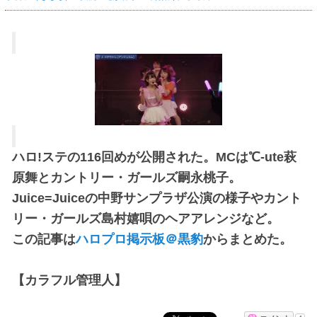
ハロ!ステの116回めが公開された。MCは℃-ute萩
原舞とカントリー・ガールズ嗣永桃子。
Juice=Juiceの中野サンプラザ公演の様子やカント
リー・ガールズ島村嬉唄のヘアアレンジなど。
この記事は
ハロプロ掲示板＠黒豹
からまとめた。
【カラフル管理人】