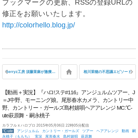
ブックマークの更新、RSSの登録URLの
修正をお願いいたします。
http://colorhello.blog.jp/
Berryz工房 須藤茉麻が激痩せ、やっぱり美人、綺麗と話題
相川茉穂の不思議エピソード
【動画＋実況】『ハロ!ステ#116』アンジュルムツアー、J
＝J中野、モーニング娘。尾形春水カメラ、カントリー中
野、カントリー・ガールズ島村嬉唄ヘアアレンジ MC:℃-
ute萩原舞・嗣永桃子
カラフル x ハロプロ 2015年05月06日 22時05分配信
℃-ute
アンジュルム
カントリー・ガールズ
ツアー
ヘアアレンジ
動画
嗣
永桃子（ももち）
実況
尾形春水
島村嬉唄
萩原舞