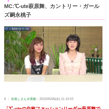
MC:℃-ute萩原舞、カントリー・ガール
ズ嗣永桃子
8 ：
名無しさん＠黒豹
：2015/05/06(水) 21:10:53
「℃-uteの自称ファッションリーダー萩原舞で