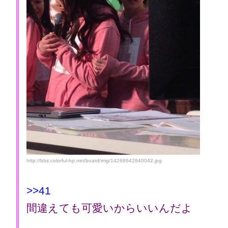
http://bbs.colorful-hp.net/board/img/14268642840042.jpg
>>41
間違えても可愛いからいいんだよ