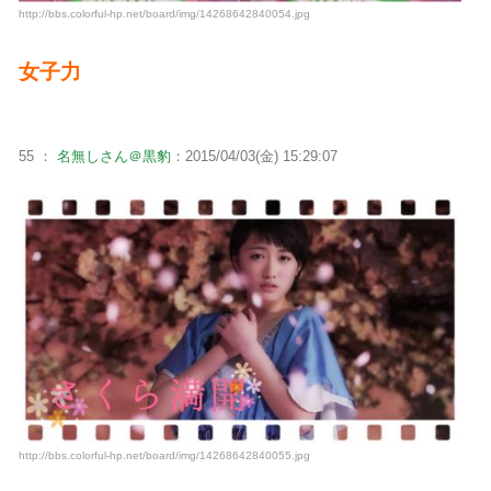
http://bbs.colorful-hp.net/board/img/14268642840054.jpg
女子力
55 ：
名無しさん＠黒豹
：2015/04/03(金) 15:29:07
http://bbs.colorful-hp.net/board/img/14268642840055.jpg