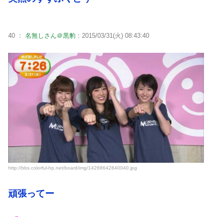
40 ：
名無しさん＠黒豹
：2015/03/31(火) 08:43:40
http://bbs.colorful-hp.net/board/img/14268642840040.jpg
頑張ってー