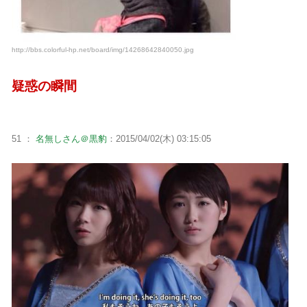
http://bbs.colorful-hp.net/board/img/14268642840050.jpg
疑惑の瞬間
51 ：
名無しさん＠黒豹
：2015/04/02(木) 03:15:05