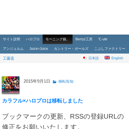
メインメニュー
メインコンテンツへ移動
サブコンテンツへ移動
サイト説明
ハロプロ
モーニング娘。
Berryz工房
℃-ute
アンジュルム
Juice=Juice
カントリー・ガールズ
こぶしファクトリー
工藤遥
日本語
English
2015年9月1日
移転告知
カラフル×ハロプロは移転しました
ブックマークの更新、RSSの登録URLの
修正をお願いいたします。