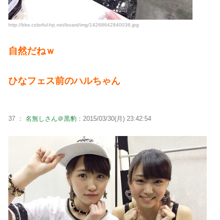
http://bbs.colorful-hp.net/board/img/14268642840036.jpg
自然だねｗ
ひなフェス前のハルちゃん
37 ：
名無しさん＠黒豹
：2015/03/30(月) 23:42:54