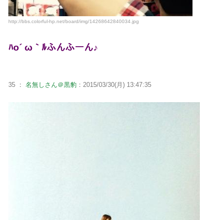
http://bbs.colorful-hp.net/board/img/14268642840034.jpg
ﾊo´ ω｀ﾙふんふーん♪
35 ：
名無しさん＠黒豹
：2015/03/30(月) 13:47:35