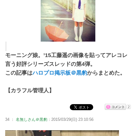
モーニング娘。’15工藤遥の画像を貼ってアレコレ
言う好評シリーズスレッドの第4弾。
この記事は
ハロプロ掲示板＠黒豹
からまとめた。
【カラフル管理人】
コメント
2
34 ：
名無しさん＠黒豹
：2015/03/29(日) 23:10:56