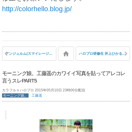
http://colorhello.blog.jp/
アンジュルム(スマイレージ)が結成7年目に突入！(結成日2009年5月8日) 和田彩花と福田花音はもうすぐハロプロエッグ加入12年目に！
ハロプロ研修生 井上ひかる、地元三重県津市で過去にCDデビューしていたことが判明
モーニング娘。工藤遥のカワイイ写真を貼ってアレコレ
言うスレPART5
カラフル x ハロプロ 2015年05月10日 23時00分配信
モーニング娘。
工藤遥