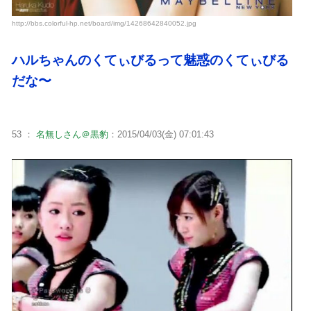
http://bbs.colorful-hp.net/board/img/14268642840052.jpg
ハルちゃんのくてぃびるって魅惑のくてぃびる
だな〜
53 ：
名無しさん＠黒豹
：2015/04/03(金) 07:01:43