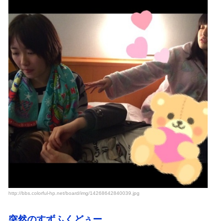
http://bbs.colorful-hp.net/board/img/14268642840039.jpg
突然のすずふくどぅー