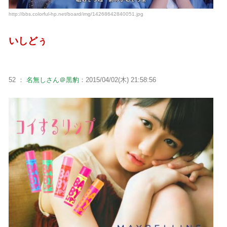
http://bbs.colorful-hp.net/board/img/14268642840051.jpg
いしどぅ
52 ：
名無しさん＠黒豹
：2015/04/02(木) 21:58:56