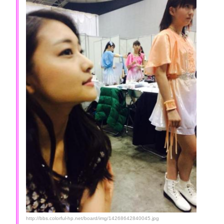
http://bbs.colorful-hp.net/board/img/14268642840045.jpg