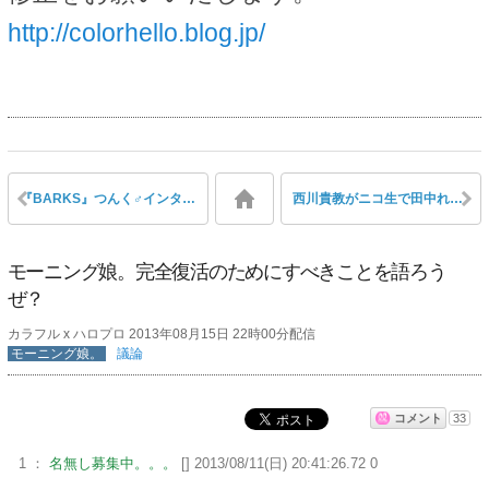
http://colorhello.blog.jp/
『BARKS』つんく♂インタビュー第3回 「アレンジャーからは『あれだけやり直しが多いのはつんく♂さんのところだけですよ』っていわれる（笑）」
西川貴教がニコ生で田中れいな『LoVendoЯ』に痛烈ダメ出し！ 西川「フォークをロックに…なんて50代の発想。本当にやりたいの？」田中「会社の言うことは絶対なんで」
モーニング娘。完全復活のためにすべきことを語ろう
ぜ？
カラフル x ハロプロ 2013年08月15日 22時00分配信
モーニング娘。
議論
コメント
33
1 ：
名無し募集中。。。
[] 2013/08/11(日) 20:41:26.72 0