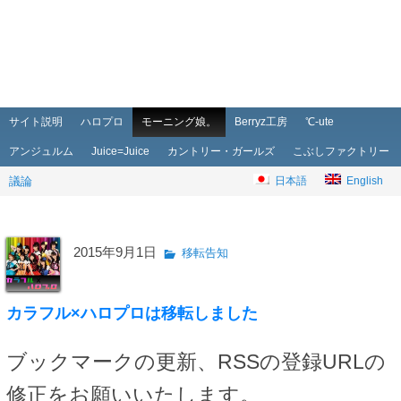
メインメニュー
メインコンテンツへ移動
サブコンテンツへ移動
サイト説明
ハロプロ
モーニング娘。
Berryz工房
℃-ute
アンジュルム
Juice=Juice
カントリー・ガールズ
こぶしファクトリー
議論
日本語
English
2015年9月1日
移転告知
カラフル×ハロプロは移転しました
ブックマークの更新、RSSの登録URLの
修正をお願いいたします。