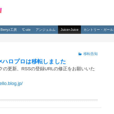
Berryz工房
℃-ute
アンジュルム
Juice=Juice
カントリー・ガール
移転告知
×ハロプロは移転しました
クの更新、RSSの登録URLの修正をお願いいた
ello.blog.jp/