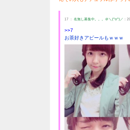
17 ：
名無し募集中。。。＠＼(^o^)／
：20
>>7
お茶好きアピールもｗｗｗ