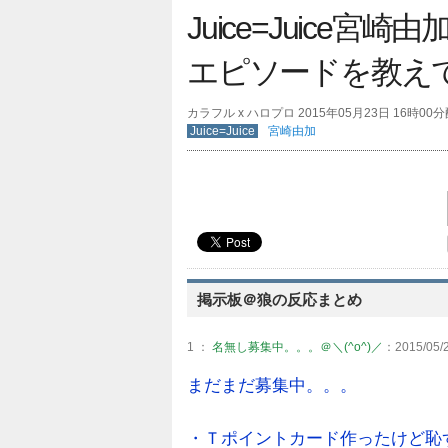
Juice=Juice
エピソードを教え
カラフル x ハロプロ 2015年05月23日 16時00
Juice=Juice
宮崎由加
掲示板＠狼の反応まとめ
1 ：
名無し募集中。。。＠＼(^o^)／
：2015/05/2
まだまだ募集中。。。
・Ｔポイントカード作ったけど恥