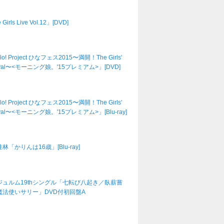
Girls Live Vol.12」[DVD]
lo! Project ひなフェス2015〜満開！The Girls'
tival〜<モーニング娘。'15プレミアム>」[DVD]
lo! Project ひなフェス2015〜満開！The Girls'
tival〜<モーニング娘。'15プレミアム>」[Blu-ray]
林「かりんは16歳」[Blu-ray]
ジュルム19thシングル「七転び八起き／臥薪嘗
魔法使いサリー」DVD付初回盤A