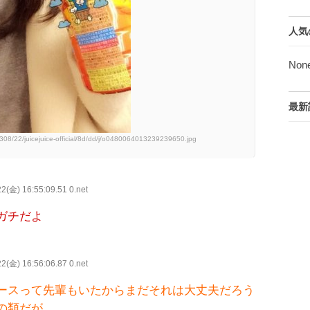
人気
Non
最新
308/22/juicejuice-official/8d/dd/j/o0480064013239239650.jpg
2(金) 16:55:09.51 0.net
ガチだよ
2(金) 16:56:06.87 0.net
ースって先輩もいたからまだそれは大丈夫だろう
の類だが