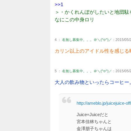
>>1
＞・かくれんぼがしたいと地団駄
なにこの中身ロリ
4 ：
名無し募集中。。。＠＼(^o^)／
：2015/05/2
カリン以上のアイドル性を感じる
5 ：
名無し募集中。。。＠＼(^o^)／
：2015/05/2
大人の飲み物といったらコーヒー
http://ameblo.jp/juicejuice-o
Juice=Juiceだと
宮本佳林ちゃんと
金澤朋子ちゃんは