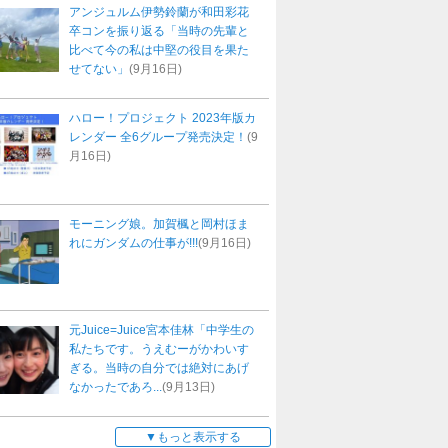
アンジュルム伊勢鈴蘭が和田彩花
卒コンを振り返る「当時の先輩と
比べて今の私は中堅の役目を果た
せてない」
(9月16日)
ハロー！プロジェクト 2023年版カ
レンダー 全6グループ発売決定！
(9
月16日)
モーニング娘。加賀楓と岡村ほま
れにガンダムの仕事が!!!
(9月16日)
元Juice=Juice宮本佳林「中学生の
私たちです。うえむーがかわいす
ぎる。当時の自分では絶対にあげ
なかったであろ...
(9月13日)
もっと表示する