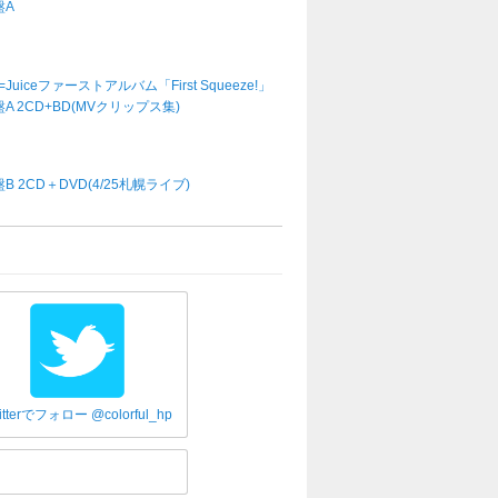
盤A
e=Juiceファーストアルバム「First Squeeze!」
A 2CD+BD(MVクリップス集)
B 2CD＋DVD(4/25札幌ライブ)
itterでフォロー @colorful_hp