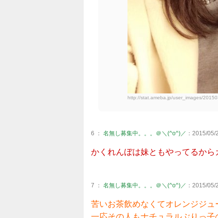
http://stat.ameba.jp/user_images/20150
6 ：
名無し募集中。。。＠＼(^o^)／
：2015/05/2
かくれんぼは妹ともやってるから
7 ：
名無し募集中。。。＠＼(^o^)／
：2015/05/2
苦いお茶飲めなくてオレンジジュ
一応その人もナチュラルぶりっ子