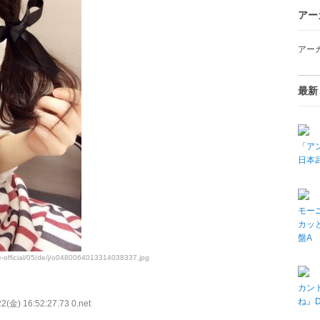
アー
アー
最新
「アン
日本武
モーニ
カッと
盤A
ce-official/05/de/j/o0480064013314038337.jpg
カン
ね』
2(金) 16:52:27.73 0.net