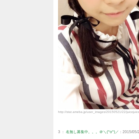
http://stat.ameba.jp/user_images/20150521/22/juicejui
3 ：
名無し募集中。。。＠＼(^o^)／
：2015/05/2