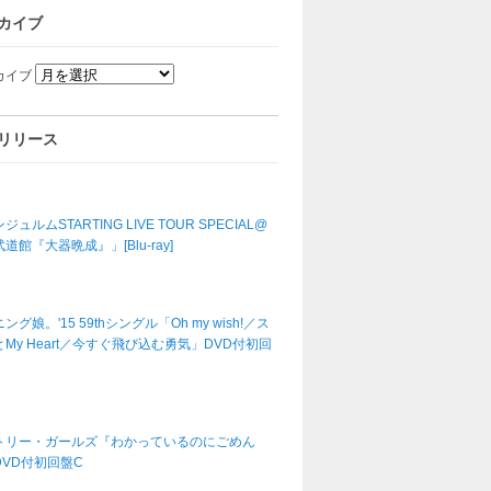
カイブ
カイブ
リリース
ジュルムSTARTING LIVE TOUR SPECIAL@
道館『大器晩成』」[Blu-ray]
ング娘。'15 59thシングル「Oh my wish!／ス
My Heart／今すぐ飛び込む勇気」DVD付初回
トリー・ガールズ『わかっているのにごめん
DVD付初回盤C