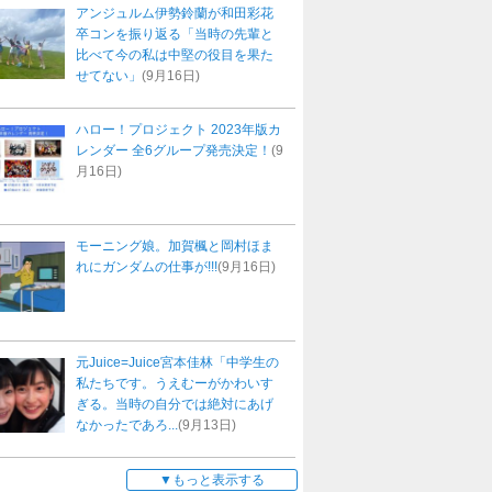
アンジュルム伊勢鈴蘭が和田彩花
卒コンを振り返る「当時の先輩と
比べて今の私は中堅の役目を果た
せてない」
(9月16日)
ハロー！プロジェクト 2023年版カ
レンダー 全6グループ発売決定！
(9
月16日)
モーニング娘。加賀楓と岡村ほま
れにガンダムの仕事が!!!
(9月16日)
元Juice=Juice宮本佳林「中学生の
私たちです。うえむーがかわいす
ぎる。当時の自分では絶対にあげ
なかったであろ...
(9月13日)
もっと表示する