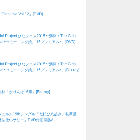
Girls Live Vol.12」[DVD]
lo! Project ひなフェス2015〜満開！The Girls'
tival〜<モーニング娘。'15プレミアム>」[DVD]
lo! Project ひなフェス2015〜満開！The Girls'
tival〜<モーニング娘。'15プレミアム>」[Blu-ray]
林「かりんは16歳」[Blu-ray]
ジュルム19thシングル「七転び八起き／臥薪嘗
魔法使いサリー」DVD付初回盤A