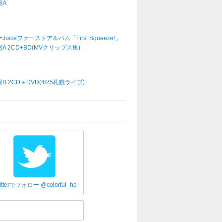
盤A
e=Juiceファーストアルバム「First Squeeze!」
A 2CD+BD(MVクリップス集)
B 2CD＋DVD(4/25札幌ライブ)
itterでフォロー @colorful_hp