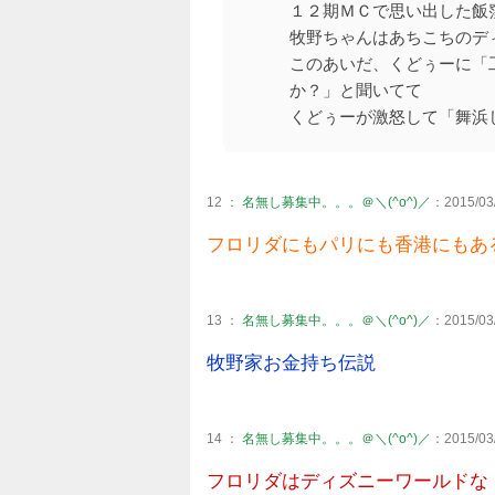
１２期ＭＣで思い出した飯
牧野ちゃんはあちこちのデ
このあいだ、くどぅーに「
か？」と聞いてて
くどぅーが激怒して「舞浜
12 ：
名無し募集中。。。＠＼(^o^)／
：2015/03/
フロリダにもパリにも香港にもあ
13 ：
名無し募集中。。。＠＼(^o^)／
：2015/03/
牧野家お金持ち伝説
14 ：
名無し募集中。。。＠＼(^o^)／
：2015/03/
フロリダはディズニーワールドな