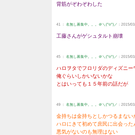
背筋がぞわぞわした
41 ：
名無し募集中。。。＠＼(^o^)／
：2015/03/
工藤さんがゲシュタルト崩壊
45 ：
名無し募集中。。。＠＼(^o^)／
：2015/03/
ハロヲタでフロリダのディズニー
俺ぐらいしかいないかな
とはいっても１５年前の話だが
49 ：
名無し募集中。。。＠＼(^o^)／
：2015/03/
金持ちは金持ちとしかつるまない
ハロにきて初めて庶民に出会った
悪気がないのも無理はない