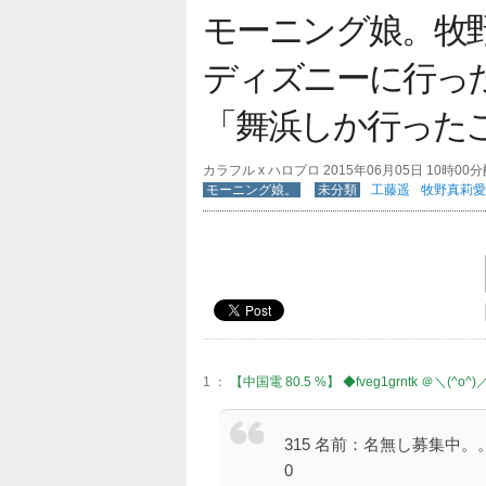
モーニング娘。牧
ディズニーに行っ
「舞浜しか行った
カラフル x ハロプロ 2015年06月05日 10時00
モーニング娘。
未分類
工藤遥
牧野真莉愛
1 ：
【中国電 80.5 %】 ◆fveg1grntk ＠＼(^o^)
315 名前：名無し募集中。。。＠＼(^
0