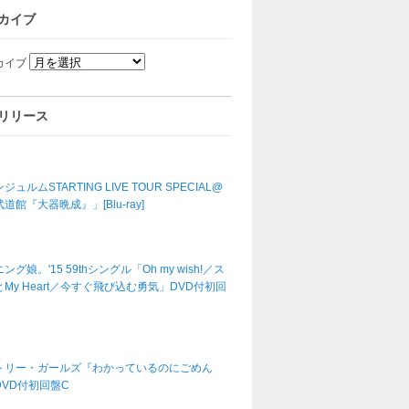
カイブ
カイブ
リリース
ジュルムSTARTING LIVE TOUR SPECIAL@
道館『大器晩成』」[Blu-ray]
ング娘。'15 59thシングル「Oh my wish!／ス
My Heart／今すぐ飛び込む勇気」DVD付初回
トリー・ガールズ『わかっているのにごめん
DVD付初回盤C