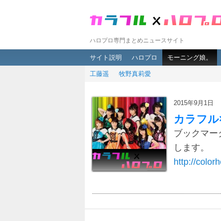
ハロプロ専門まとめニュースサイト
メインメニュー
メインコンテンツへ移動
サブコンテンツへ移動
サイト説明
ハロプロ
モーニング娘。
工藤遥
牧野真莉愛
2015年9月1日
カラフル
ブックマー
します。
http://colorh