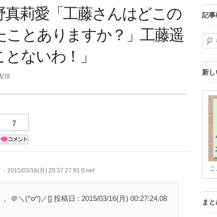
野真莉愛「工藤さんはどこの
記事
たことありますか？」工藤遥
検索
ことないわ！」
新し
分配信
7
こ
／
：2015/03/16(月) 20:37:27.91 0.net
o^)／[] 投稿日 : 2015/03/16(月) 00:27:24.08
まと