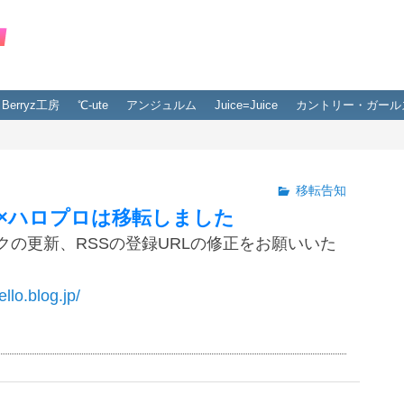
Berryz工房
℃-ute
アンジュルム
Juice=Juice
カントリー・ガール
移転告知
×ハロプロは移転しました
クの更新、RSSの登録URLの修正をお願いいた
ello.blog.jp/