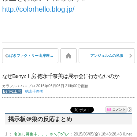
http://colorhello.blog.jp/
つばきファクトリー山岸理子、℃-uteのMステ出演決定で珍しくテンションが上がる
アンジュルムの私服
なぜBerryz工房 徳永千奈美は展示会に行かないのか
カラフル x ハロプロ 2015年06月06日 21時00分配信
Berryz工房
徳永千奈美
コメント
0
掲示板＠狼の反応まとめ
1 ：
名無し募集中。。。＠＼(^o^)／
：2015/06/05(金) 18:43:28.43 0.net