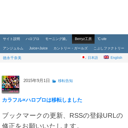
メインメニュー
メインコンテンツへ移動
サブコンテンツへ移動
サイト説明
ハロプロ
モーニング娘。
Berryz工房
℃-ute
アンジュルム
Juice=Juice
カントリー・ガールズ
こぶしファクトリー
徳永千奈美
日本語
English
2015年9月1日
移転告知
カラフル×ハロプロは移転しました
ブックマークの更新、RSSの登録URLの
修正をお願いいたします。