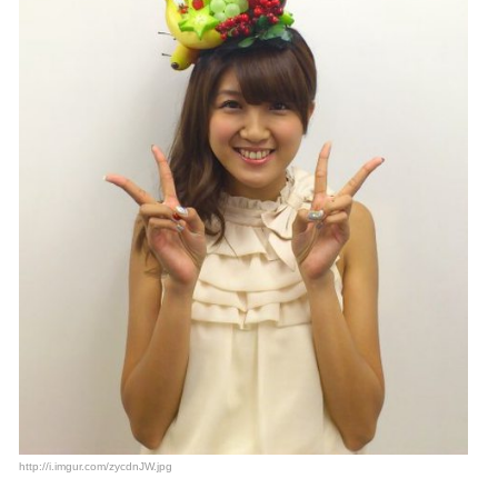
http://i.imgur.com/zycdnJW.jpg