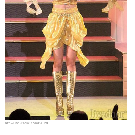
http://i.imgur.com/DFvN0Ku.jpg