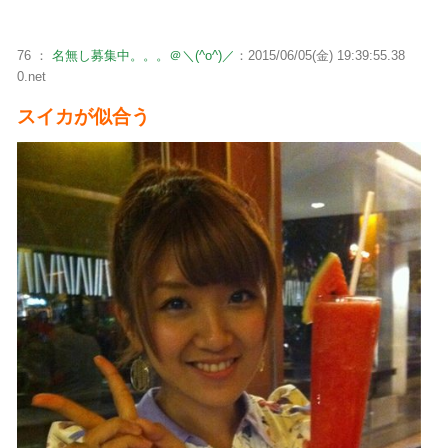
76 ：
名無し募集中。。。＠＼(^o^)／
：2015/06/05(金) 19:39:55.38
0.net
スイカが似合う