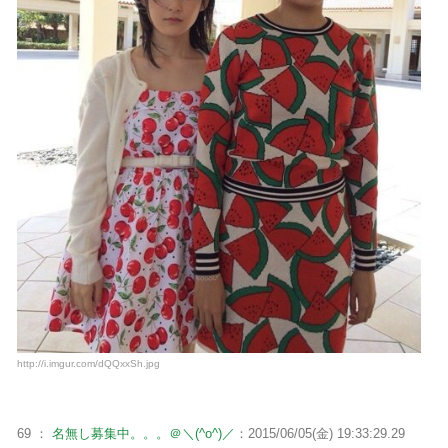
http://i.imgur.com/dQQxxSh.jpg
69 ：
名無し募集中。。。＠＼(^o^)／
：2015/06/05(金) 19:33:29.29