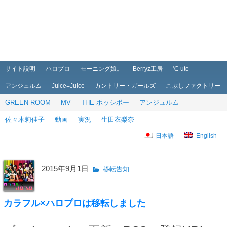
メインメニュー
メインコンテンツへ移動
サブコンテンツへ移動
サイト説明
ハロプロ
モーニング娘。
Berryz工房
℃-ute
アンジュルム
Juice=Juice
カントリー・ガールズ
こぶしファクトリー
GREEN ROOM
MV
THE ポッシボー
アンジュルム
佐々木莉佳子
動画
実況
生田衣梨奈
日本語
English
2015年9月1日
移転告知
カラフル×ハロプロは移転しました