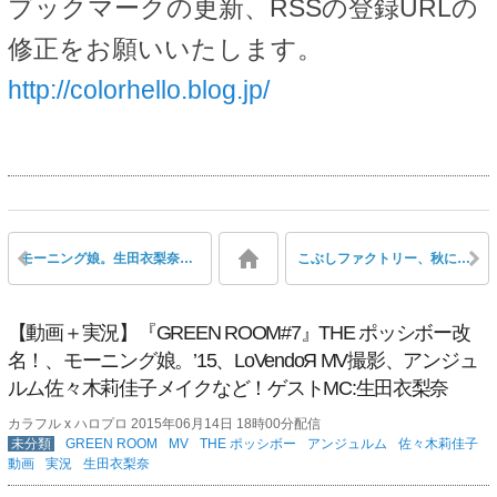
ブックマークの更新、RSSの登録URLの
修正をお願いいたします。
http://colorhello.blog.jp/
モーニング娘。生田衣梨奈「『涙ッチ』のセリフパート、里保に取られたんです！」新垣里沙「アンタのパートだったんだ？」生田「いや歌ったこと無いですけど・・」
こぶしファクトリー、秋にメジャーデビュー決定
【動画＋実況】『GREEN ROOM#7』THE ポッシボー改
名！、モーニング娘。’15、LoVendoЯ MV撮影、アンジュ
ルム佐々木莉佳子メイクなど！ゲストMC:生田衣梨奈
カラフル x ハロプロ 2015年06月14日 18時00分配信
未分類
GREEN ROOM
MV
THE ポッシボー
アンジュルム
佐々木莉佳子
動画
実況
生田衣梨奈