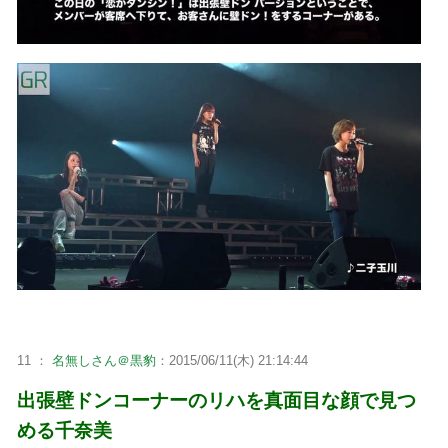
11 ：
名無しさん＠黒豹
：2015/06/11(木) 21:14:44
出張壁ドンコーナーのリハを真面目な顔で見つ
める千奈美