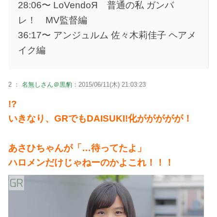
28:06〜 LoVendoЯ 普通の私 ガンバ
レ！ MV監督編
36:17〜 アンジュルム 佐々木莉佳子 ヘアメ
イク編
2 ：
名無しさん＠黒豹
：2015/06/11(木) 21:03:23
!?
いきなり、GRでもDAISUKI!化ががががが！
あさひちゃんが「…待ってたよ」
ハロメンだけじゃねーのかよこれ！！！