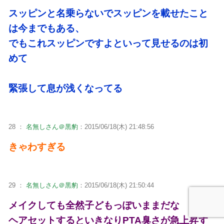
スッピンと名乗らないでスッピンを載せたこと
は今までもある、
でもこれスッピンですよといって見せるのは初
めて
緊張して息が浅くなってる
28 ：
名無しさん＠黒豹
：2015/06/18(木) 21:48:56
きゃわすぎる
29 ：
名無しさん＠黒豹
：2015/06/18(木) 21:50:44
メイクしても全然子どもっぽいままだな
ヘアセットするといきなりPTA臭さが急上昇す