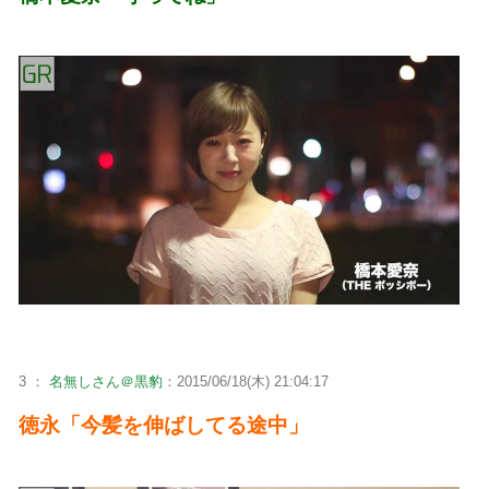
3 ：
名無しさん＠黒豹
：2015/06/18(木) 21:04:17
徳永「今髪を伸ばしてる途中」