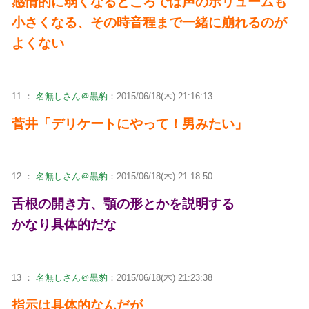
感情的に弱くなるところでは声のボリュームも
小さくなる、その時音程まで一緒に崩れるのが
よくない
11 ：
名無しさん＠黒豹
：2015/06/18(木) 21:16:13
菅井「デリケートにやって！男みたい」
12 ：
名無しさん＠黒豹
：2015/06/18(木) 21:18:50
舌根の開き方、顎の形とかを説明する
かなり具体的だな
13 ：
名無しさん＠黒豹
：2015/06/18(木) 21:23:38
指示は具体的なんだが