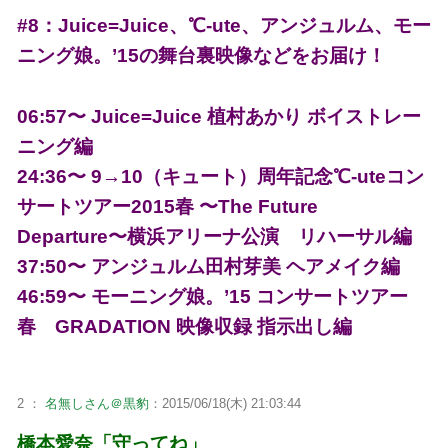
#8：Juice=Juice、℃-ute、アンジュルム、モー
ニング娘。’15の舞台裏映像などをお届け！
06:57〜 Juice=Juice 植村あかり ボイストレー
ニング編
24:36〜 9→10（キュート）周年記念℃-uteコン
サートツアー2015春 〜The Future
Departure〜横浜アリーナ公演 リハーサル編
37:50〜 アンジュルム田村芽美 ヘアメイク編
46:59〜 モーニング娘。’15 コンサートツアー
春 GRADATION 映像収録 指示出し編
2 ：
名無しさん＠黒豹
：2015/06/18(木) 21:03:44
橋本愛奈「守ってね」