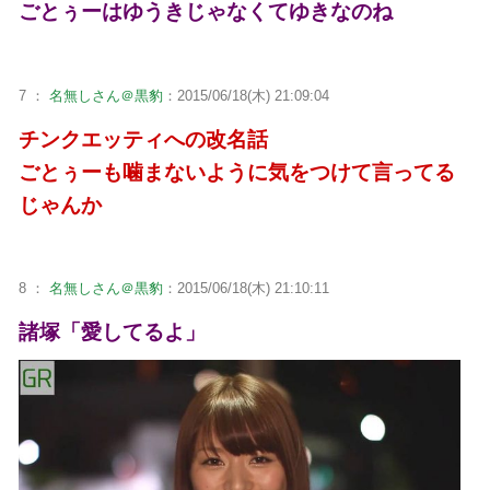
ごとぅーはゆうきじゃなくてゆきなのね
7 ：
名無しさん＠黒豹
：2015/06/18(木) 21:09:04
チンクエッティへの改名話
ごとぅーも噛まないように気をつけて言ってる
じゃんか
8 ：
名無しさん＠黒豹
：2015/06/18(木) 21:10:11
諸塚「愛してるよ」