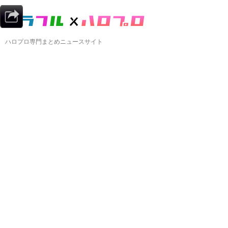
ハロプロ専門まとめニュースサイト