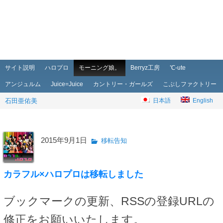
メインメニュー
メインコンテンツへ移動
サブコンテンツへ移動
サイト説明
ハロプロ
モーニング娘。
Berryz工房
℃-ute
アンジュルム
Juice=Juice
カントリー・ガールズ
こぶしファクトリー
石田亜佑美
日本語
English
2015年9月1日
移転告知
カラフル×ハロプロは移転しました
ブックマークの更新、RSSの登録URLの
修正をお願いいたします。