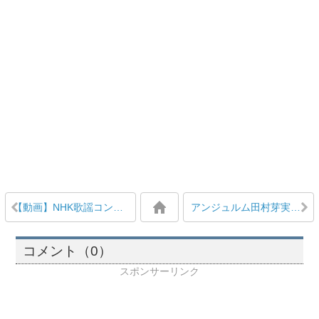
【動画】NHK歌謡コンサートにソロ出演する℃-ute鈴木愛理を実況応援 [2015/6/16]
アンジュルム田村芽実「魔法のマコ、ルンルン、アッコ、サリー、メグ、ララベル(^ ^)全部知ってる」
コメント（0）
スポンサーリンク