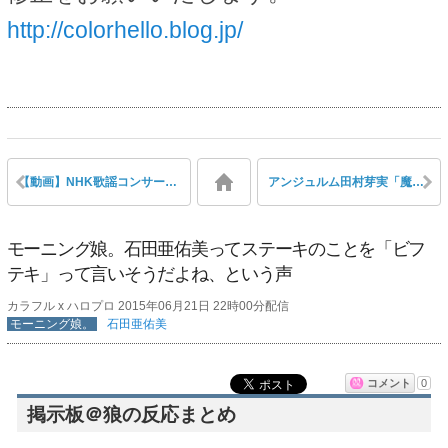
http://colorhello.blog.jp/
【動画】NHK歌謡コンサートにソロ出演する℃-ute鈴木愛理を実況応援 [2015/6/16]
アンジュルム田村芽実「魔法のマコ、ルンルン、アッコ、サリー、メグ、ララベル(^ ^)全部知ってる」
モーニング娘。石田亜佑美ってステーキのことを「ビフ
テキ」って言いそうだよね、という声
カラフル x ハロプロ 2015年06月21日 22時00分配信
モーニング娘。
石田亜佑美
コメント
0
掲示板＠狼の反応まとめ