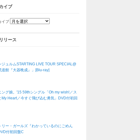
カイブ
カイブ
リリース
ジュルムSTARTING LIVE TOUR SPECIAL@
道館『大器晩成』」[Blu-ray]
ング娘。'15 59thシングル「Oh my wish!／ス
My Heart／今すぐ飛び込む勇気」DVD付初回
トリー・ガールズ『わかっているのにごめん
DVD付初回盤C