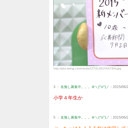
http://pbs.twimg.com/media/CITULd5UYAA73Hv.jpg
3 ：
名無し募集中。。。＠＼(^o^)／
：2015/06/2
小学４年生か
5 ：
名無し募集中。。。＠＼(^o^)／
：2015/06/2