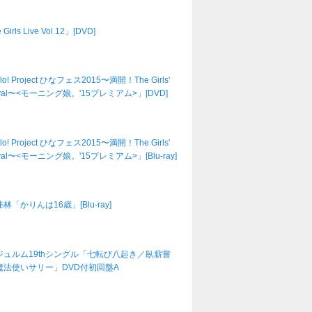
Girls Live Vol.12」[DVD]
lo! Project ひなフェス2015〜満開！The Girls'
tival〜<モーニング娘。'15プレミアム>」[DVD]
lo! Project ひなフェス2015〜満開！The Girls'
tival〜<モーニング娘。'15プレミアム>」[Blu-ray]
林「かりんは16歳」[Blu-ray]
ジュルム19thシングル「七転び八起き／臥薪嘗
魔法使いサリー」DVD付初回盤A