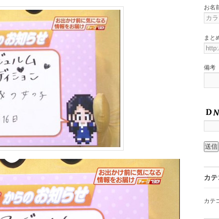
お名
まと
備考
カテ
カテ