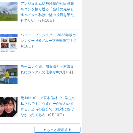
アンジュルム伊勢鈴蘭が和田彩花
卒コンを振り返る「当時の先輩と
比べて今の私は中堅の役目を果た
せてない」
(9月16日)
ハロー！プロジェクト 2023年版カ
レンダー 全6グループ発売決定！
(9
月16日)
モーニング娘。加賀楓と岡村ほま
れにガンダムの仕事が!!!
(9月16日)
元Juice=Juice宮本佳林「中学生の
私たちです。うえむーがかわいす
ぎる。当時の自分では絶対にあげ
なかったであろ...
(9月13日)
もっと表示する