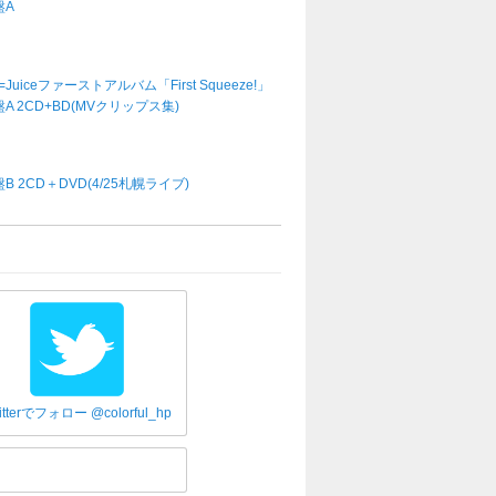
盤A
e=Juiceファーストアルバム「First Squeeze!」
A 2CD+BD(MVクリップス集)
B 2CD＋DVD(4/25札幌ライブ)
itterでフォロー @colorful_hp