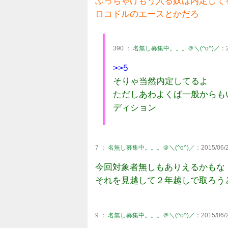
ぶっちゃけもう入る奴は内定して
ロコドルのエースとかだろ
390 ：
名無し募集中。。。＠＼(^o^)／
：2
>>5
そりゃ当然内定してるよ
ただしあわよくば一般からも
ディション
7 ：
名無し募集中。。。＠＼(^o^)／
：2015/06/2
今回対象者無しもありえるかもな
それを見越して２年越しで取ろう
9 ：
名無し募集中。。。＠＼(^o^)／
：2015/06/2