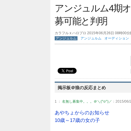
アンジュルム4期オ
募可能と判明
カラフル x ハロプロ 2015年06月26日 08時00
アンジュルム
アンジュルム
オーディション
掲示板＠狼の反応まとめ
1 ：
名無し募集中。。。＠＼(^o^)／
：2015/06/2
あやちょからのお知らせ
10歳～17歳の女の子