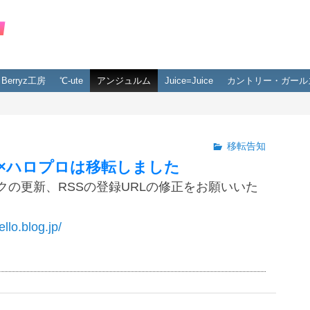
Berryz工房
℃-ute
アンジュルム
Juice=Juice
カントリー・ガール
移転告知
×ハロプロは移転しました
クの更新、RSSの登録URLの修正をお願いいた
ello.blog.jp/