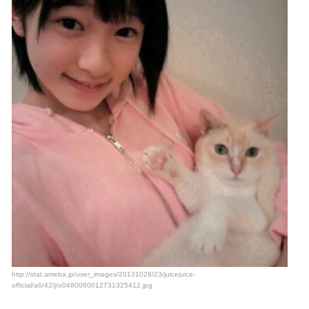
http://stat.ameba.jp/user_images/20131028/23/juicejuice-
official/a6/42/j/o0480060012731325412.jpg