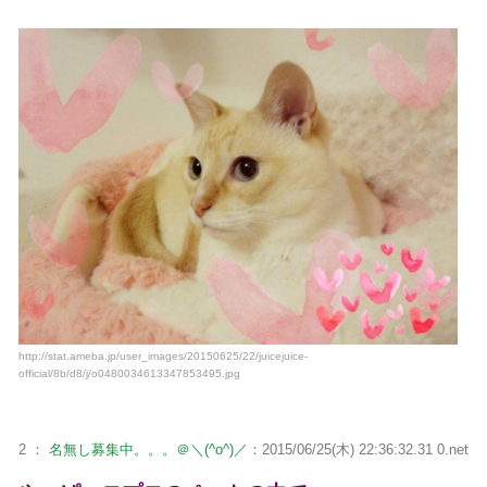
http://stat.ameba.jp/user_images/20150625/22/juicejuice-
official/8b/d8/j/o0480034613347853495.jpg
2 ：
名無し募集中。。。＠＼(^o^)／
：2015/06/25(木) 22:36:32.31 0.net