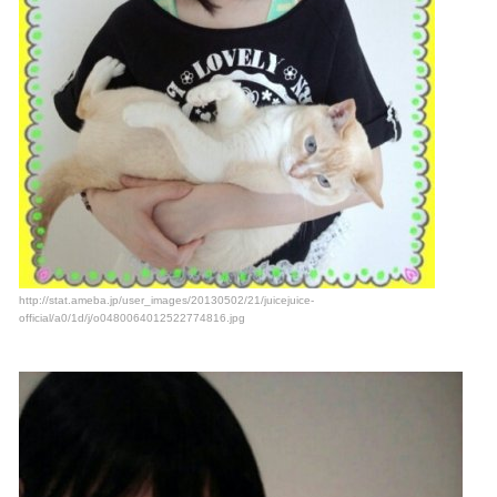
http://stat.ameba.jp/user_images/20130502/21/juicejuice-
official/a0/1d/j/o0480064012522774816.jpg