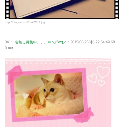
http://i.imgur.com/6nnYEL2.jpg
34 ：
名無し募集中。。。＠＼(^o^)／
：2015/06/25(木) 22:54:49.68
0.net