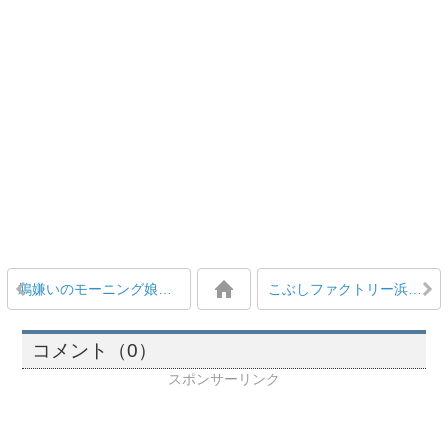
鳩嫌いのモーニング娘。野中美希が逃げ惑う姿がVERY COMICAL！と話題
こぶしファクトリー浜浦彩乃、リーダー広瀬彩海をどう呼ぶか試行錯誤『タコひろ』『あやタコ』 広瀬彩海「なんでもいいよー笑」
コメント（0）
スポンサーリンク