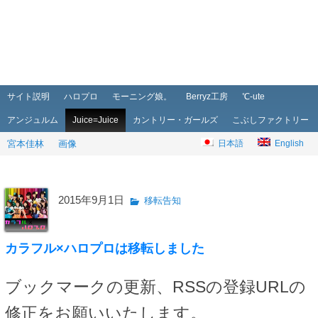
メインメニュー
メインコンテンツへ移動
サブコンテンツへ移動
サイト説明
ハロプロ
モーニング娘。
Berryz工房
℃-ute
アンジュルム
Juice=Juice
カントリー・ガールズ
こぶしファクトリー
宮本佳林
画像
日本語
English
2015年9月1日
移転告知
カラフル×ハロプロは移転しました
ブックマークの更新、RSSの登録URLの
修正をお願いいたします。