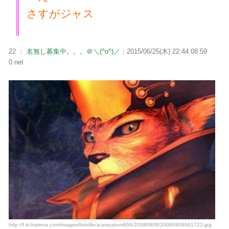
さすがジャス
22 ：
名無し募集中。。。＠＼(^o^)／
：2015/06/25(木) 22:44:08.59
0.net
http://f.st-hatena.com/images/fotolife/a/arayatom666/20080909/20080909061723.jpg