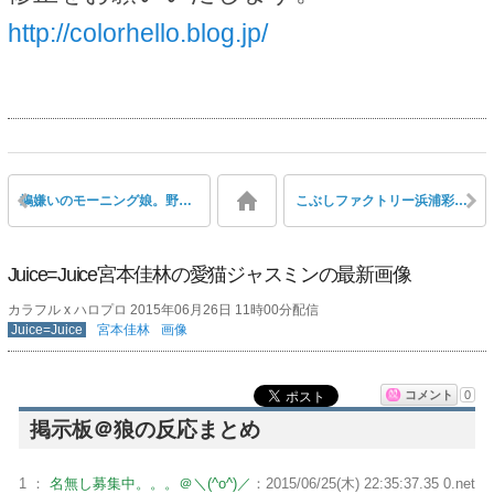
http://colorhello.blog.jp/
鳩嫌いのモーニング娘。野中美希が逃げ惑う姿がVERY COMICAL！と話題
こぶしファクトリー浜浦彩乃、リーダー広瀬彩海をどう呼ぶか試行錯誤『タコひろ』『あやタコ』 広瀬彩海「なんでもいいよー笑」
Juice=Juice宮本佳林の愛猫ジャスミンの最新画像
カラフル x ハロプロ 2015年06月26日 11時00分配信
Juice=Juice
宮本佳林
画像
コメント
0
掲示板＠狼の反応まとめ
1 ：
名無し募集中。。。＠＼(^o^)／
：2015/06/25(木) 22:35:37.35 0.net