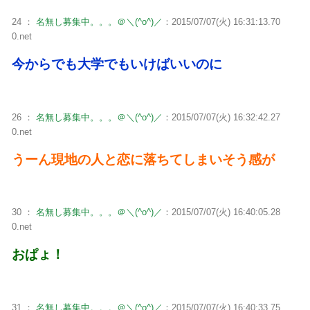
24 ：
名無し募集中。。。＠＼(^o^)／
：2015/07/07(火) 16:31:13.70
0.net
今からでも大学でもいけばいいのに
26 ：
名無し募集中。。。＠＼(^o^)／
：2015/07/07(火) 16:32:42.27
0.net
うーん現地の人と恋に落ちてしまいそう感が
30 ：
名無し募集中。。。＠＼(^o^)／
：2015/07/07(火) 16:40:05.28
0.net
おぱょ！
31 ：
名無し募集中。。。＠＼(^o^)／
：2015/07/07(火) 16:40:33.75