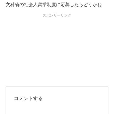
文科省の社会人留学制度に応募したらどうかね
スポンサーリンク
コメントする