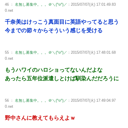
46 ：
名無し募集中。。。＠＼(^o^)／
：2015/07/07(火) 17:01:49.83
0.net
千奈美はけっこう真面目に英語やってると思う
今までの節々からそういう感じを受ける
55 ：
名無し募集中。。。＠＼(^o^)／
：2015/07/07(火) 17:48:01.68
0.net
もうハワイのハロショってないんだよな
あったら五年位派遣しとけば馴染んだだろうに
56 ：
名無し募集中。。。＠＼(^o^)／
：2015/07/07(火) 17:49:04.97
0.net
野中さんに教えてもらえよｗ