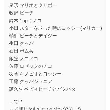
尾形 マリオとクリボー
牧野 ピーチ
鈴木 1upキノコ
小田 スターを取った時のヨッシー(マリカー)
鞘師 ピーチとデイジー
生田 クッパ
石田 ボム兵
飯窪 ノコノコ
佐藤 ロゼッタのチコ
羽賀 キノピオとヨッシー
工藤 クッパジュニア
譜久村 ベビィピーチとパタパタ
…で？
って感じかも知れないけど(*´Д｀*)