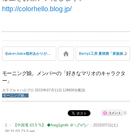
http://colorhello.blog.jp/
Juice=Juice植村あかりが沖縄に撮影で行ってきたと判明
Berryz工房 夏焼雅「家族旅行でグアムに行ってきたの！」
モーニング娘。メンバーの「好きなマリオのキャラクタ
ー」
カラフル x ハロプロ 2015年07月11日 12時00分配信
モーニング娘。
コメント
0
1 ：
【中国電 63.5 %】 ◆fveg1grntk ＠＼(^o^)／
：2015/07/11(土)
00:31:03.73 0.net