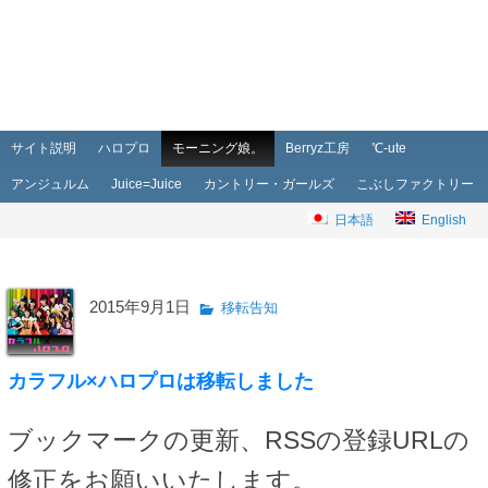
メインメニュー
メインコンテンツへ移動
サブコンテンツへ移動
サイト説明
ハロプロ
モーニング娘。
Berryz工房
℃-ute
アンジュルム
Juice=Juice
カントリー・ガールズ
こぶしファクトリー
日本語
English
2015年9月1日
移転告知
カラフル×ハロプロは移転しました
ブックマークの更新、RSSの登録URLの
修正をお願いいたします。