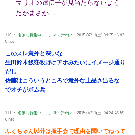
マリオの遺伝子が見当たらないよう
だがまさか…
110 ：
名無し募集中。。。＠＼(^o^)／
：2015/07/11(土) 04:25:46.93
0.net
このスレ意外と深いな
生田鈴木飯窪牧野はアホみたいにイメージ通り
だし
佐藤はこういうところで意外な上品さ出るな
でオチがボム兵
111 ：
名無し募集中。。。＠＼(^o^)／
：2015/07/11(土) 04:34:46.59
0.net
ふくちゃん以外は握手会で理由を聞いてねって