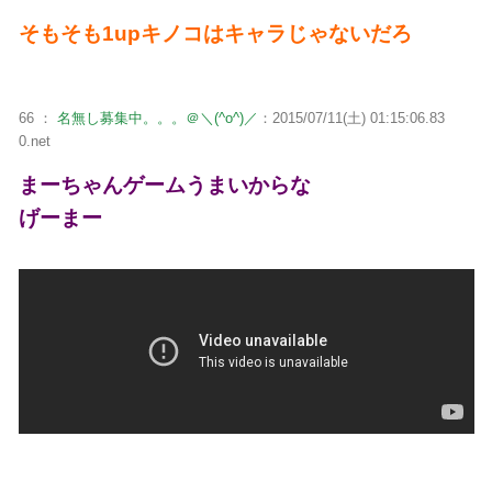
そもそも1upキノコはキャラじゃないだろ
66 ：
名無し募集中。。。＠＼(^o^)／
：2015/07/11(土) 01:15:06.83
0.net
まーちゃんゲームうまいからな
げーまー