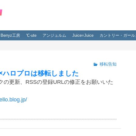
Berryz工房
℃-ute
アンジュルム
Juice=Juice
カントリー・ガール
移転告知
×ハロプロは移転しました
クの更新、RSSの登録URLの修正をお願いいた
ello.blog.jp/