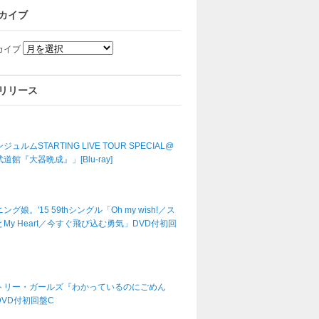
カイブ
カイブ
リリース
ジュルムSTARTING LIVE TOUR SPECIAL@
道館『大器晩成』」[Blu-ray]
ング娘。'15 59thシングル「Oh my wish!／ス
My Heart／今すぐ飛び込む勇気」DVD付初回
トリー・ガールズ『わかっているのにごめん
DVD付初回盤C