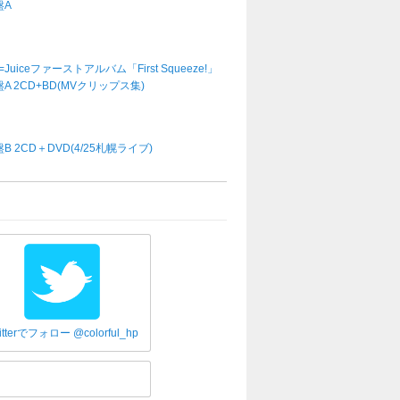
盤A
e=Juiceファーストアルバム「First Squeeze!」
A 2CD+BD(MVクリップス集)
B 2CD＋DVD(4/25札幌ライブ)
itterでフォロー @colorful_hp