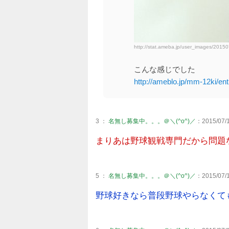
http://stat.ameba.jp/user_images/201
こんな感じでした
http://ameblo.jp/mm-12ki/en
3 ：
名無し募集中。。。＠＼(^o^)／
：2015/07/1
まりあは野球観戦専門だから問題
5 ：
名無し募集中。。。＠＼(^o^)／
：2015/07/1
野球好きなら普段野球やらなくて