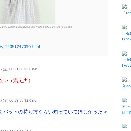
「The 
50716/22/mm-12ki/ac/b3/j/o0480064013367957088.jpg
「Hel
Fes
try-12051247090.html
「Hel
Fes
7(金) 00:11:56.85 0.net
ない（震え声）
宮本佳
7(金) 00:13:15.32 0.net
アン
もバットの持ち方くらい知っていてほしかったｗ
胆／