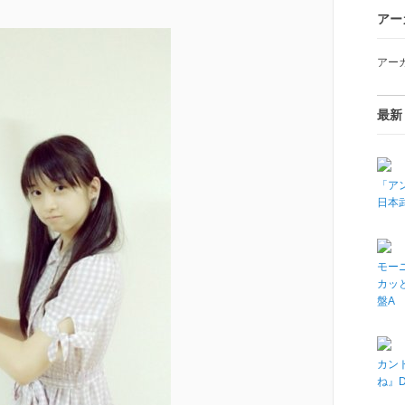
、
アー
アー
最新
「アン
日本武
モーニ
カッと
盤A
カン
ね』