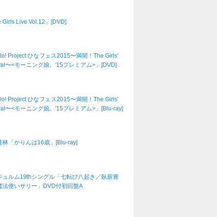
Girls Live Vol.12」[DVD]
lo! Project ひなフェス2015〜満開！The Girls'
tival〜<モーニング娘。'15プレミアム>」[DVD]
lo! Project ひなフェス2015〜満開！The Girls'
tival〜<モーニング娘。'15プレミアム>」[Blu-ray]
林「かりんは16歳」[Blu-ray]
ジュルム19thシングル「七転び八起き／臥薪嘗
魔法使いサリー」DVD付初回盤A