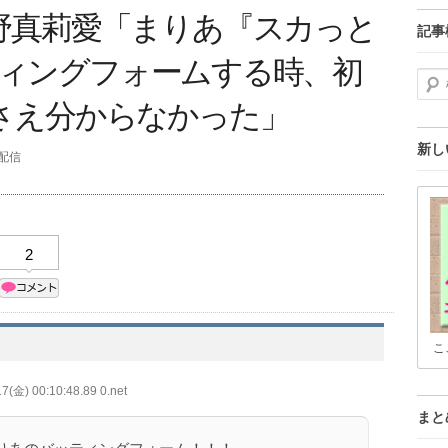
野真莉愛「まりあ『スカっと
記事
ッティングフォームする時、初
検索
さえ分からなかった」
新し
分配信
2
こ
7(金) 00:10:48.89 0.net
まと