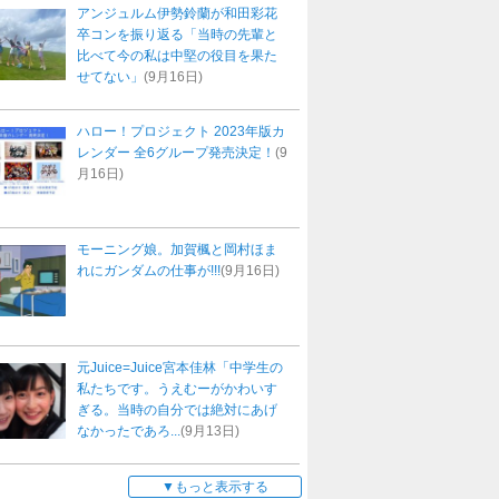
アンジュルム伊勢鈴蘭が和田彩花
卒コンを振り返る「当時の先輩と
比べて今の私は中堅の役目を果た
せてない」
(9月16日)
ハロー！プロジェクト 2023年版カ
レンダー 全6グループ発売決定！
(9
月16日)
モーニング娘。加賀楓と岡村ほま
れにガンダムの仕事が!!!
(9月16日)
元Juice=Juice宮本佳林「中学生の
私たちです。うえむーがかわいす
ぎる。当時の自分では絶対にあげ
なかったであろ...
(9月13日)
もっと表示する