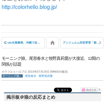
http://colorhello.blog.jp/
℃-ute矢島舞美、沖縄で吉澤ひとみとダイビングか
アンジュルム田村芽実「新メンバーに怒らないでとたくさんの方からお叱りを受けてしまいました、自分を見つめ直そう、ごめんなさい」
モーニング娘。尾形春水と牧野真莉愛が大接近、12期の
関係が話題
カラフル x ハロプロ 2015年07月24日 09時00分配信
モーニング娘。
尾形春水
牧野真莉愛
コメント
0
掲示板＠狼の反応まとめ