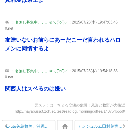
46 ：
名無し募集中。。。＠＼(^o^)／
：2015/07/23(木) 19:47:03.46
0.net
友達いないお前らにあーだこーだ言われるハロ
メンに同情するよ
60 ：
名無し募集中。。。＠＼(^o^)／
：2015/07/23(木) 19:54:18.38
0.net
関西人はスベるのは嫌い
元スレ：はーちぇる崩壊の危機！尾形と牧野が大接近
http://hayabusa3.2ch.sc/test/read.cgi/morningcoffee/1437646558/
℃-ute矢島舞美、沖縄で吉澤ひとみとダイビングか
アンジュルム田村芽実「新メンバーに怒らないでとたくさんの方からお叱りを受けてしまいました、自分を見つめ直そう、ごめんなさい」