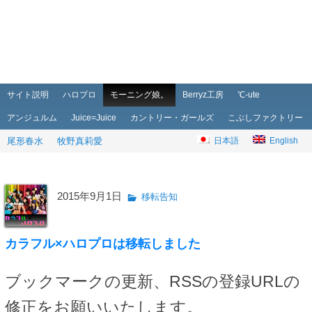
メインメニュー
メインコンテンツへ移動
サブコンテンツへ移動
サイト説明
ハロプロ
モーニング娘。
Berryz工房
℃-ute
アンジュルム
Juice=Juice
カントリー・ガールズ
こぶしファクトリー
尾形春水
牧野真莉愛
日本語
English
2015年9月1日
移転告知
カラフル×ハロプロは移転しました
ブックマークの更新、RSSの登録URLの
修正をお願いいたします。