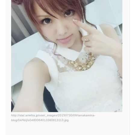
http://stat.ameba.jp/user_images/20150730/09/tanakareina-
blog/04/fd/j/o0480064013380613113.jpg