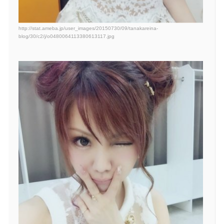
http://stat.ameba.jp/user_images/20150730/09/tanakareina-
blog/30/c2/j/o0480064113380613117.jpg