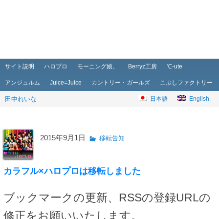
メインメニュー
メインコンテンツへ移動
サブコンテンツへ移動
サイト説明
ハロプロ
モーニング娘。
Berryz工房
℃-ute
アンジュルム
Juice=Juice
カントリー・ガールズ
こぶしファクトリー
田中れいな
日本語
English
2015年9月1日
移転告知
カラフル×ハロプロは移転しました
ブックマークの更新、RSSの登録URLの
修正をお願いいたします。