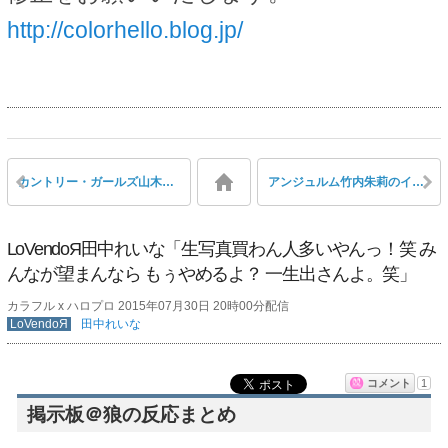
http://colorhello.blog.jp/
カントリー・ガールズ山木梨沙、体調不良の為、本日開催の仙台イービーンズ新曲発売イベント欠席
アンジュルム竹内朱莉のイケメンに夢中になってることを公言しても唯一許されてしまうという特異点
LoVendoЯ田中れいな「生写真買わん人多いやんっ！笑 み
んなが望まんなら もぅやめるよ？ 一生出さんよ。笑」
カラフル x ハロプロ 2015年07月30日 20時00分配信
LoVendoЯ
田中れいな
コメント
1
掲示板＠狼の反応まとめ