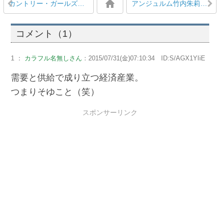
カントリー・ガールズ山木梨沙、体調不良の為、本日開催の仙台イービーンズ新曲発売イベント欠席
アンジュルム竹内朱莉のイケメンに夢中になってることを公言しても唯一許されてしまうという特異点
コメント（1）
1 ：
カラフル名無しさん
：2015/07/31(金)07:10:34 ID:S/AGX1YIiE
需要と供給で成り立つ経済産業。
つまりそゆこと（笑）
スポンサーリンク