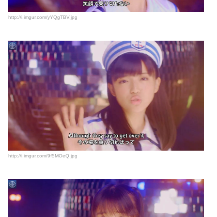
http://i.imgur.com/yYQgTBV.jpg
http://i.imgur.com/9f5MOeQ.jpg