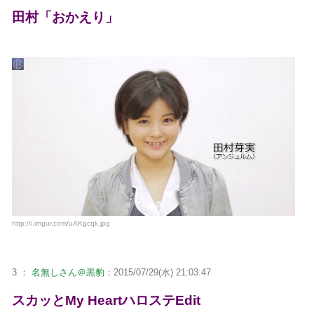
田村「おかえり」
http://i.imgur.com/uAKgcqk.jpg
3 ：
名無しさん＠黒豹
：2015/07/29(水) 21:03:47
スカッとMy HeartハロステEdit