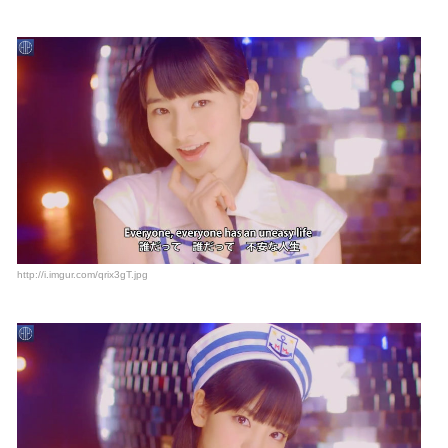
http://i.imgur.com/qrix3gT.jpg