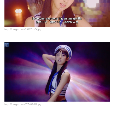
http://i.imgur.com/hWIZozO.jpg
http://i.imgur.com/C7z884G.jpg