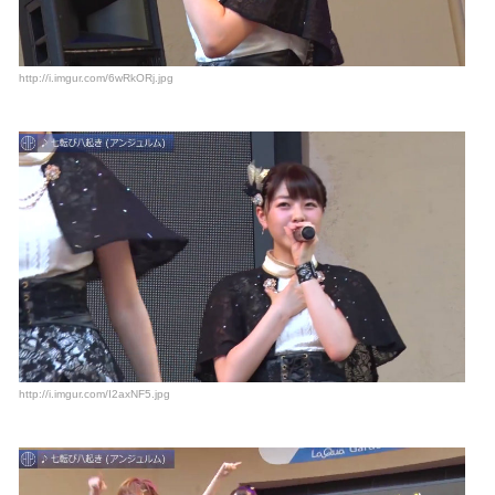
http://i.imgur.com/6wRkORj.jpg
http://i.imgur.com/I2axNF5.jpg