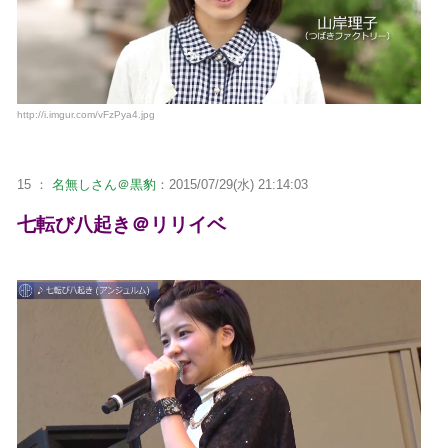
http://i.imgur.com/vFzPya4.jpg
15 ：
名無しさん＠黒豹
：2015/07/29(水) 21:14:03
七転び八起き＠リリイベ