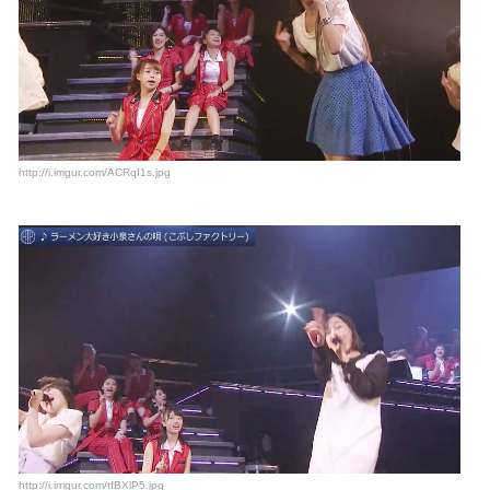
http://i.imgur.com/ACRqI1s.jpg
http://i.imgur.com/tfBXlP5.jpg