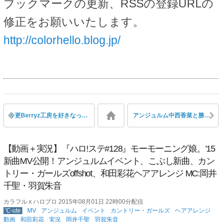
ブックマークの更新、RSSの登録URLの
修正をお願いいたします。
http://colorhello.blog.jp/
今更Berryz工房を好きなった…という声
アンジュルム中西香菜と勝田里奈がプライベートで海に行って大はしゃぎ
【動画＋実況】『ハロ!ステ#128』モーモーニング娘。’15
新曲MV公開！アンジュルムイベント、こぶし新曲、カン
トリー・ガールズoffshot、和田彩花ヘアアレンジ MC:岡井
千聖・羽賀朱音
カラフル x ハロプロ 2015年08月01日 22時00分配信
℃-ute
MV
アンジュルム
イベント
カントリー・ガールズ
ヘアアレンジ
動画
和田彩花
実況
岡井千聖
羽賀朱音