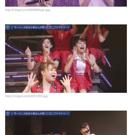
http://i.imgur.com/WWMHegn.jpg
http://i.imgur.com/cHS7Z93.jpg