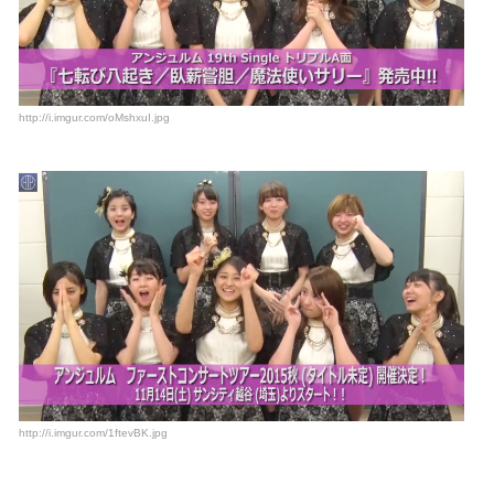
http://i.imgur.com/oMshxuI.jpg
http://i.imgur.com/1ftevBK.jpg