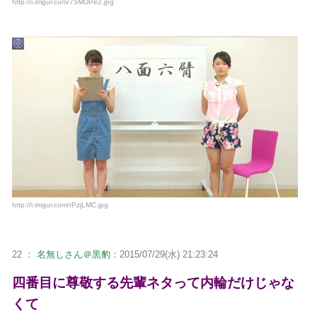
http://i.imgur.com/75MUPe2.jpg
http://i.imgur.com/rPzjLMC.jpg
22 ：
名無しさん＠黒豹
：2015/07/29(水) 21:23:24
四番目に尊敬する先輩ネタって内輪だけじゃな
くて