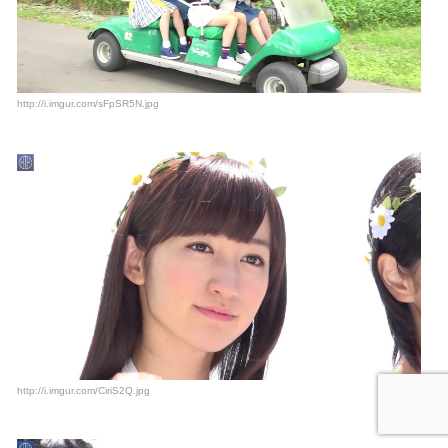
http://i.imgur.com/sFpSR5N.jpg
http://i.imgur.com/CiriS2Q.jpg