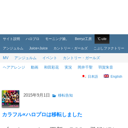
メインメニュー
メインコンテンツへ移動
サブコンテンツへ移動
サイト説明
ハロプロ
モーニング娘。
Berryz工房
℃-ute
アンジュルム
Juice=Juice
カントリー・ガールズ
こぶしファクトリー
MV
アンジュルム
イベント
カントリー・ガールズ
ヘアアレンジ
動画
和田彩花
実況
岡井千聖
羽賀朱音
日本語
English
2015年9月1日
移転告知
カラフル×ハロプロは移転しました