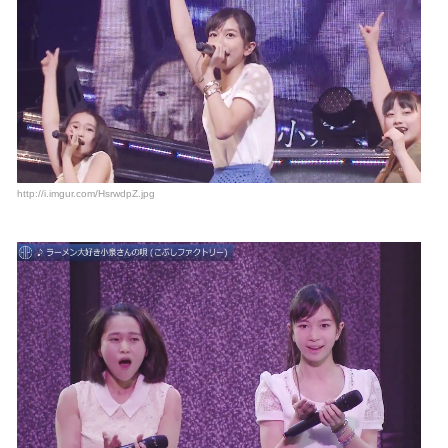
http://i.imgur.com/HsrwdpZ.jpg