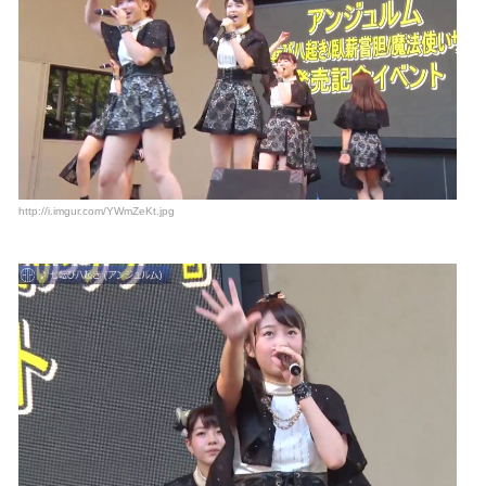
http://i.imgur.com/YWmZeKt.jpg