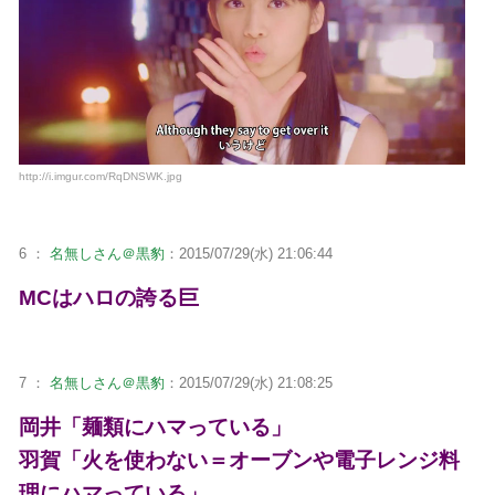
http://i.imgur.com/RqDNSWK.jpg
6 ：
名無しさん＠黒豹
：2015/07/29(水) 21:06:44
MCはハロの誇る巨
7 ：
名無しさん＠黒豹
：2015/07/29(水) 21:08:25
岡井「麺類にハマっている」
羽賀「火を使わない＝オーブンや電子レンジ料
理にハマっている」