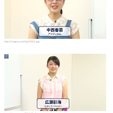
http://i.imgur.com/AgYHXiL.jpg